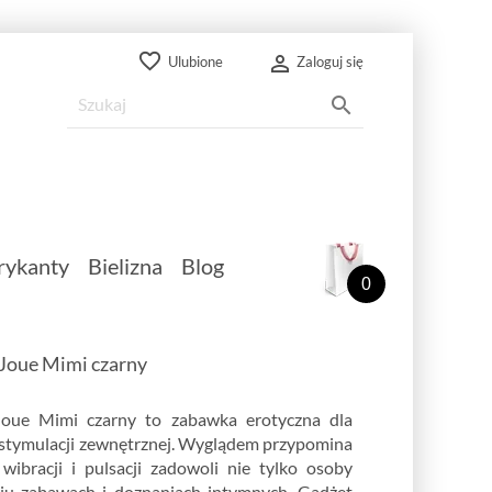
favorite_border

Ulubione
Zaloguj się

rykanty
Bielizna
Blog
0
Joue Mimi czarny
Joue Mimi czarny to zabawka erotyczna dla
łę stymulacji zewnętrznej. Wyglądem przypomina
ibracji i pulsacji zadowoli nie tylko osoby
ju zabawach i doznaniach intymnych. Gadżet