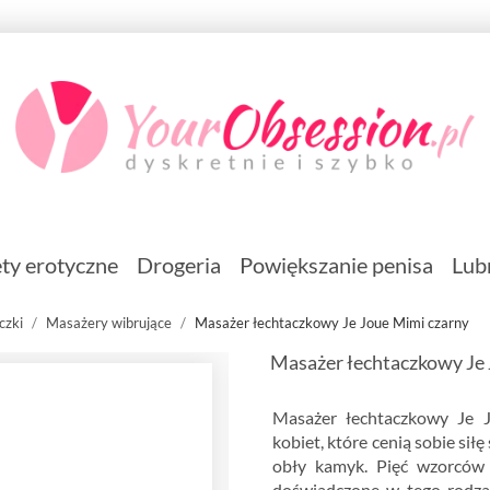
ty erotyczne
Drogeria
Powiększanie penisa
Lub
czki
Masażery wibrujące
Masażer łechtaczkowy Je Joue Mimi czarny
Masażer łechtaczkowy Je 
Masażer łechtaczkowy Je 
kobiet, które cenią sobie si
obły kamyk. Pięć wzorców w
doświadczone w tego rodza