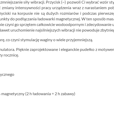
b zmniejszanie siły wibracji. Przycisk (~) pozwoli Ci wybrać wzór s
 zmiany intensywności pracy urządzenia wraz z narastaniem pob
rzyciski na korpusie nie są dużych rozmiarów i podczas pierws
a punkty do podłączania ładowarki magnetycznej. W ten sposób mas
nie czyni go sprzętem całkowicie wodoodpornym i zdecydowanie uła
 Nawet uruchomienie najsilniejszych wibracji nie powoduje zbytnie
ę, co czyni stymulację waginy o wiele przyjemniejszą.
ymulatora. Pięknie zaprojektowane i eleganckie pudełko z motywe
y rocznicę.
dycznego
s magnetyczny (2 h ładowania = 2 h zabawy)