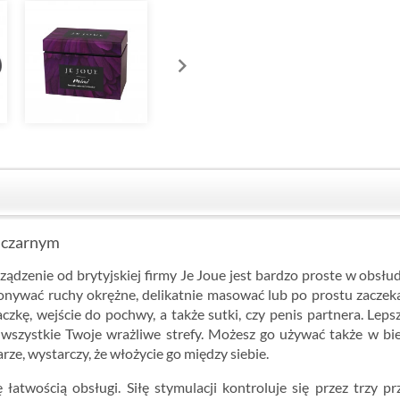
e czarnym
dzenie od brytyjskiej firmy Je Joue jest bardzo proste w obsłud
nywać ruchy okrężne, delikatnie masować lub po prostu zaczekać
kę, wejście do pochwy, a także sutki, czy penis partnera. Leps
szystkie Twoje wrażliwe strefy. Możesz go używać także w bieli
ze, wystarczy, że włożycie go między siebie.
łatwością obsługi. Siłę stymulacji kontroluje się przez trzy p