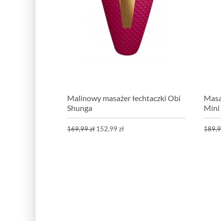
Malinowy masażer łechtaczki Obi
Masa
Shunga
Mini
169,99 zł
152,99 zł
189,9