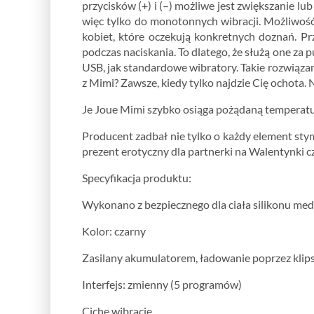
przycisków (+) i (–) możliwe jest zwiększanie lu
więc tylko do monotonnych wibracji. Możliwość
kobiet, które oczekują konkretnych doznań. P
podczas naciskania. To dlatego, że służą one z
USB, jak standardowe wibratory. Takie rozwiąza
z Mimi? Zawsze, kiedy tylko najdzie Cię ochota.
Je Joue Mimi szybko osiąga pożądaną temperatur
Producent zadbał nie tylko o każdy element st
prezent erotyczny dla partnerki na Walentynki cz
Specyfikacja produktu:
Wykonano z bezpiecznego dla ciała silikonu me
Kolor: czarny
Zasilany akumulatorem, ładowanie poprzez klip
Interfejs: zmienny (5 programów)
Ciche wibracje