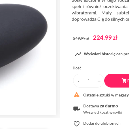
spełni również oczekiwania
wibratorami. Mały, subte
doprowadza Cię do silnych 
224,99 zł
249,99 zł

Wyświetl historię cen p
Ilość


Ostatnie sztuki w magazy
za darmo
Dostawa
Wyświetl koszt wysyłki
favorite_border
Dodaj do ulubionych