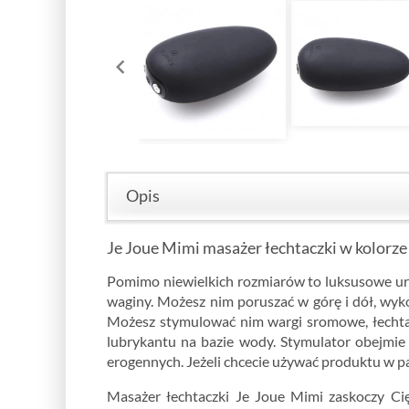
Opis
Je Joue Mimi masażer łechtaczki w kolorz
Pomimo niewielkich rozmiarów to luksusowe urzą
waginy. Możesz nim poruszać w górę i dół, wyko
Możesz stymulować nim wargi sromowe, łechtacz
lubrykantu na bazie wody. Stymulator obejmie w
erogennych. Jeżeli chcecie używać produktu w par
Masażer łechtaczki Je Joue Mimi zaskoczy Cię 