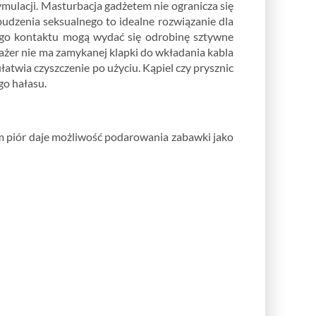
tymulacji. Masturbacja gadżetem nie ogranicza się
udzenia seksualnego to idealne rozwiązanie dla
zego kontaktu mogą wydać się odrobinę sztywne
ażer nie ma zamykanej klapki do wkładania kabla
twia czyszczenie po użyciu. Kąpiel czy prysznic
go hałasu.
m piór daje możliwość podarowania zabawki jako