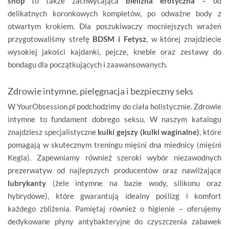
shop
to także zachwycająca
bielizna erotyczna
– od
delikatnych koronkowych kompletów, po odważne body z
otwartym krokiem. Dla poszukiwaczy mocniejszych wrażeń
przygotowaliśmy strefę
BDSM i Fetysz
, w której znajdziecie
wysokiej jakości kajdanki, pejcze, kneble oraz zestawy do
bondagu dla początkujących i zaawansowanych.
Zdrowie intymne, pielęgnacja i bezpieczny seks
W YourObsession.pl podchodzimy do ciała holistycznie. Zdrowie
intymne to fundament dobrego seksu. W naszym katalogu
znajdziesz specjalistyczne
kulki gejszy (kulki waginalne)
, które
pomagają w skutecznym treningu mięśni dna miednicy (mięśni
Kegla). Zapewniamy również szeroki wybór niezawodnych
prezerwatyw od najlepszych producentów oraz nawilżające
lubrykanty
(żele intymne na bazie wody, silikonu oraz
hybrydowe), które gwarantują idealny poślizg i komfort
każdego zbliżenia. Pamiętaj również o higienie – oferujemy
dedykowane płyny antybakteryjne do czyszczenia zabawek