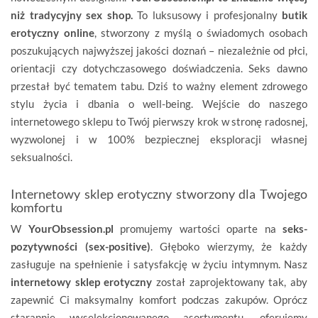
niż tradycyjny sex shop.
To luksusowy i profesjonalny
butik
erotyczny online
, stworzony z myślą o świadomych osobach
poszukujących najwyższej jakości doznań – niezależnie od płci,
orientacji czy dotychczasowego doświadczenia. Seks dawno
przestał być tematem tabu. Dziś to ważny element zdrowego
stylu życia i dbania o well-being. Wejście do naszego
internetowego sklepu to Twój pierwszy krok w stronę radosnej,
wyzwolonej i w 100% bezpiecznej eksploracji własnej
seksualności.
Internetowy sklep erotyczny stworzony dla Twojego
komfortu
W
YourObsession.pl
promujemy wartości oparte na
seks-
pozytywności (sex-positive)
. Głęboko wierzymy, że każdy
zasługuje na spełnienie i satysfakcję w życiu intymnym. Nasz
internetowy sklep erotyczny
został zaprojektowany tak, aby
zapewnić Ci maksymalny komfort podczas zakupów. Oprócz
starannie wyselekcjonowanego asortymentu, oferujemy