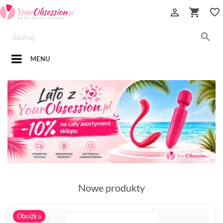


favorite_border

MENU
Nowe produkty
Obniżka