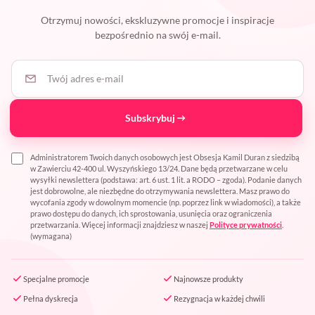
Otrzymuj nowości, ekskluzywne promocje i inspiracje
bezpośrednio na swój e-mail.
Twój adres e-mail
Subskrybuj
Administratorem Twoich danych osobowych jest Obsesja Kamil Duran z siedzibą
w Zawierciu 42-400 ul. Wyszyńskiego 13/24. Dane będą przetwarzane w celu
wysyłki newslettera (podstawa: art. 6 ust. 1 lit. a RODO – zgoda). Podanie danych
jest dobrowolne, ale niezbędne do otrzymywania newslettera. Masz prawo do
wycofania zgody w dowolnym momencie (np. poprzez link w wiadomości), a także
prawo dostępu do danych, ich sprostowania, usunięcia oraz ograniczenia
przetwarzania. Więcej informacji znajdziesz w naszej
Polityce prywatności
.
(wymagana)
Specjalne promocje
Najnowsze produkty
Pełna dyskrecja
Rezygnacja w każdej chwili