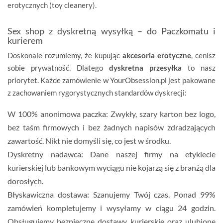
erotycznych (toy cleanery).
Sex shop z dyskretną wysyłką – do Paczkomatu i
kurierem
Doskonale rozumiemy, że kupując
akcesoria erotyczne
, cenisz
sobie prywatność. Dlatego
dyskretna przesyłka
to nasz
priorytet. Każde zamówienie w YourObsession.pl jest pakowane
z zachowaniem rygorystycznych standardów dyskrecji:
W 100% anonimowa paczka:
Zwykły, szary karton bez logo,
bez taśm firmowych i bez żadnych napisów zdradzających
zawartość. Nikt nie domyśli się, co jest w środku.
Dyskretny nadawca:
Dane naszej firmy na etykiecie
kurierskiej lub bankowym wyciągu nie kojarzą się z branżą dla
dorosłych.
Błyskawiczna dostawa:
Szanujemy Twój czas. Ponad 99%
zamówień kompletujemy i wysyłamy w ciągu
24 godzin
.
Obsługujemy bezpieczne dostawy kurierskie oraz ulubione