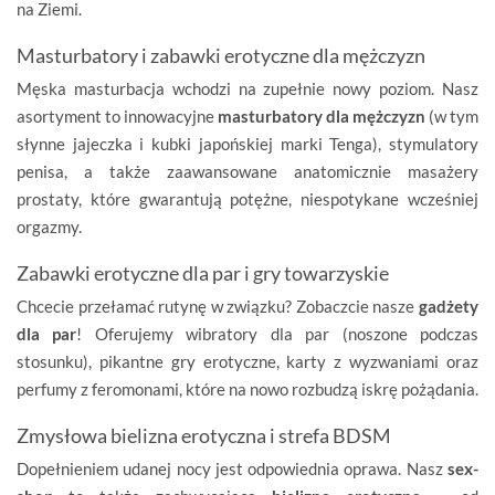
na Ziemi.
Masturbatory i zabawki erotyczne dla mężczyzn
Męska masturbacja wchodzi na zupełnie nowy poziom. Nasz
asortyment to innowacyjne
masturbatory dla mężczyzn
(w tym
słynne jajeczka i kubki japońskiej marki Tenga), stymulatory
penisa, a także zaawansowane anatomicznie masażery
prostaty, które gwarantują potężne, niespotykane wcześniej
orgazmy.
Zabawki erotyczne dla par i gry towarzyskie
Chcecie przełamać rutynę w związku? Zobaczcie nasze
gadżety
dla par
! Oferujemy wibratory dla par (noszone podczas
stosunku), pikantne gry erotyczne, karty z wyzwaniami oraz
perfumy z feromonami, które na nowo rozbudzą iskrę pożądania.
Zmysłowa bielizna erotyczna i strefa BDSM
Dopełnieniem udanej nocy jest odpowiednia oprawa. Nasz
sex-