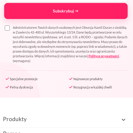
Subskrybuj
Administratorem Twoich danych osobowych jest Obsesja Kamil Duran z siedzibą
w Zawierciu 42-400 ul. Wyszyńskiego 13/24. Dane będą przetwarzane w celu
wysyłki newslettera (podstawa: art. 6 ust. 1 lit. a RODO – zgoda). Podanie danych
jest dobrowolne, ale niezbędne do otrzymywania newslettera. Masz prawo do
wycofania zgody w dowolnym momencie (np. poprzez link w wiadomości), a także
prawo dostępu do danych, ich sprostowania, usunięcia oraz ograniczenia
przetwarzania. Więcej informacji znajdziesz w naszej
Polityce prywatności
.
(wymagana)
Specjalne promocje
Najnowsze produkty
Pełna dyskrecja
Rezygnacja w każdej chwili
Produkty
