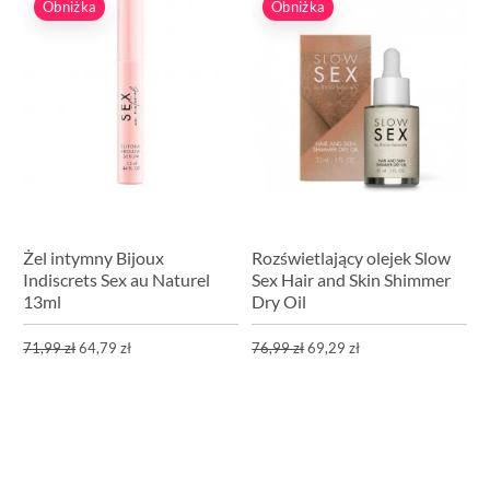
Obniżka
Obniżka
Żel intymny Bijoux
Rozświetlający olejek Slow
Indiscrets Sex au Naturel
Sex Hair and Skin Shimmer
13ml
Dry Oil
71,99 zł
64,79 zł
76,99 zł
69,29 zł