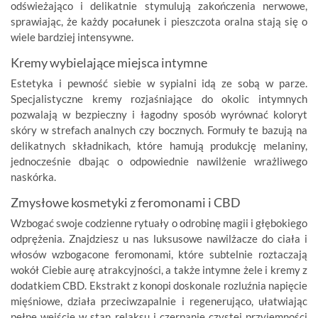
odświeżająco i delikatnie stymulują zakończenia nerwowe,
sprawiając, że każdy pocałunek i pieszczota oralna stają się o
wiele bardziej intensywne.
Kremy wybielające miejsca intymne
Estetyka i pewność siebie w sypialni idą ze sobą w parze.
Specjalistyczne kremy rozjaśniające do okolic intymnych
pozwalają w bezpieczny i łagodny sposób wyrównać koloryt
skóry w strefach analnych czy bocznych. Formuły te bazują na
delikatnych składnikach, które hamują produkcję melaniny,
jednocześnie dbając o odpowiednie nawilżenie wrażliwego
naskórka.
Zmysłowe kosmetyki z feromonami i CBD
Wzbogać swoje codzienne rytuały o odrobinę magii i głębokiego
odprężenia. Znajdziesz u nas luksusowe nawilżacze do ciała i
włosów wzbogacone feromonami, które subtelnie roztaczają
wokół Ciebie aurę atrakcyjności, a także intymne żele i kremy z
dodatkiem CBD. Ekstrakt z konopi doskonale rozluźnia napięcie
mięśniowe, działa przeciwzapalnie i regenerująco, ułatwiając
pełne wejście w stan relaksu i czerpanie czystej przyjemności