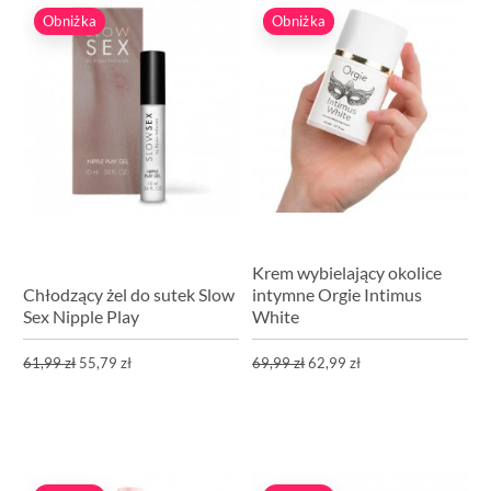
Obniżka
Obniżka
Krem wybielający okolice
Chłodzący żel do sutek Slow
intymne Orgie Intimus
Sex Nipple Play
White
61,99 zł
55,79 zł
69,99 zł
62,99 zł