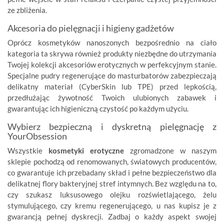
ze zbliżenia.
Akcesoria do pielęgnacji i higieny gadżetów
Oprócz kosmetyków nanoszonych bezpośrednio na ciało
kategoria ta skrywa również produkty niezbędne do utrzymania
Twojej kolekcji akcesoriów erotycznych w perfekcyjnym stanie.
Specjalne pudry regenerujące do masturbatorów zabezpieczają
delikatny materiał (CyberSkin lub TPE) przed lepkością,
przedłużając żywotność Twoich ulubionych zabawek i
gwarantując ich higieniczną czystość po każdym użyciu.
Wybierz bezpieczną i dyskretną pielęgnację z
YourObsession
Wszystkie
kosmetyki erotyczne
zgromadzone w naszym
sklepie pochodzą od renomowanych, światowych producentów,
co gwarantuje ich przebadany skład i pełne bezpieczeństwo dla
delikatnej flory bakteryjnej stref intymnych. Bez względu na to,
czy szukasz luksusowego olejku rozświetlającego, żelu
stymulującego, czy kremu regenerującego, u nas kupisz je z
gwarancją pełnej dyskrecji. Zadbaj o każdy aspekt swojej