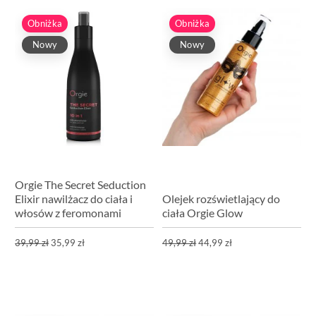
Obniżka
Obniżka
Nowy
Nowy
Orgie The Secret Seduction
Elixir nawilżacz do ciała i
Olejek rozświetlający do
włosów z feromonami
ciała Orgie Glow
39,99 zł
35,99 zł
49,99 zł
44,99 zł