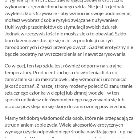
wykonane z ręcznie dmuchanego szkła. Nie jest to jednak
zwykłe szkło. Oczywiście - aby wzmocnić swoje podniecenie,
możesz wyobrazić sobie ryzyko związane z używaniem
tłukliwych przedmiotów do stymulacji swoich dziurek.
Jednak w rzeczywistości nie musisz się o to obawiać. Szkło
boro krzemowe stosuje się m.in. w produkcji naczyń
żaroodpornych i części przemysłowych. Gadżet erotyczny nie
będzie podatny na wyszczerbienia ani nawet zarysowania.
Co więcej, ten typ szkła jest również odporny na skrajne
temperatury. Producent zachęca do włożenia dilda do
zamrażalnika lub mikrofalówki, aby wzmocnić i urozmaicić
jakość doznań. Z naszej strony możemy polecić Ci zanurzenie
sztucznego członka w ciepłej lub zimnej wodzie - w ten
sposób unikniesz nierównomiernego nagrzewania się lub
uczucia przyklejania się skóry do zamrożonej powierzchni.
Mamy też dobrą wiadomość dla osób, które nie przepadają za
utrudnianiem sobie życia. Wiele akcesoriów erotycznych
wymaga użycia odpowiedniego środka nawilżającego - np. na