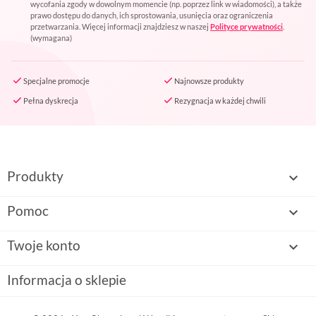
wycofania zgody w dowolnym momencie (np. poprzez link w wiadomości), a także
prawo dostępu do danych, ich sprostowania, usunięcia oraz ograniczenia
przetwarzania. Więcej informacji znajdziesz w naszej
Polityce prywatności
.
(wymagana)
Specjalne promocje
Najnowsze produkty
Pełna dyskrecja
Rezygnacja w każdej chwili
Produkty

Pomoc

Twoje konto

Informacja o sklepie