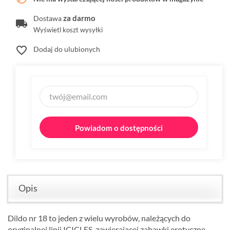
za darmo
Dostawa
Wyświetl koszt wysyłki
favorite_border
Dodaj do ulubionych
Powiadom o dostępności
Opis
Dildo nr 18 to jeden z wielu wyrobów, należących do
oryginalnej linii ICICLES, zawierającej zabawki erotyczne