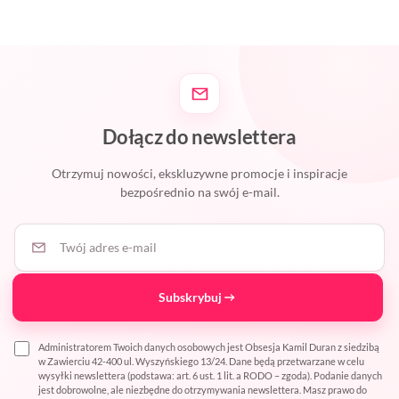
Dołącz do newslettera
Otrzymuj nowości, ekskluzywne promocje i inspiracje
bezpośrednio na swój e-mail.
Twój adres e-mail
Subskrybuj
Administratorem Twoich danych osobowych jest Obsesja Kamil Duran z siedzibą
w Zawierciu 42-400 ul. Wyszyńskiego 13/24. Dane będą przetwarzane w celu
wysyłki newslettera (podstawa: art. 6 ust. 1 lit. a RODO – zgoda). Podanie danych
jest dobrowolne, ale niezbędne do otrzymywania newslettera. Masz prawo do