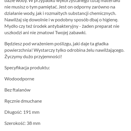
bazie wody. W przypadku wykorzystanego tutaj materiału
nie musisz o tym pamiętać. Jest on odporny zarówno na
działanie wody, jak i rozmaitych substancji chemicznych.
Nawilżaj się dowolnie i w podobny sposób dbaj o higienę.
Mydło czy też środek antybakteryjny - żaden preparat nie
uszkodzi ani nie zmatowi Twojej zabawki.
Będziesz pod wrażeniem poślizgu, jaki daje ta gładka
powierzchnia! Wystarczy tylko odrobina żelu nawilżającego.
Życzymy dużo przyjemności!
Specyfikacja produktu:
Wodoodporne
Bez ftalanów
Ręcznie dmuchane
Długość: 191 mm
Szerokość: 38 mm