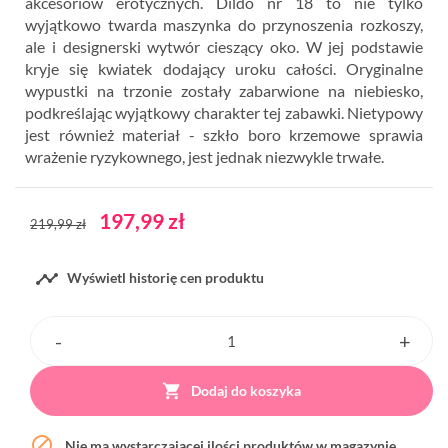
akcesoriów erotycznych. Dildo nr 18 to nie tylko
wyjątkowo twarda maszynka do przynoszenia rozkoszy,
ale i designerski wytwór cieszący oko. W jej podstawie
kryje się kwiatek dodający uroku całości. Oryginalne
wypustki na trzonie zostały zabarwione na niebiesko,
podkreślając wyjątkowy charakter tej zabawki. Nietypowy
jest również materiał - szkło boro krzemowe sprawia
wrażenie ryzykownego, jest jednak niezwykle trwałe.
197,99 zł
219,99 zł

Wyświetl historię cen produktu

Dodaj do koszyka

Nie ma wystarczającej ilości produktów w magazynie