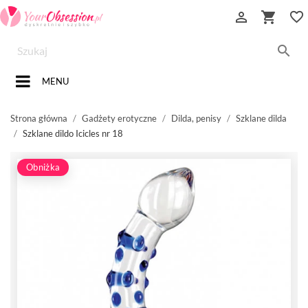


favorite_border

MENU
Strona główna
Gadżety erotyczne
Dilda, penisy
Szklane dilda
Szklane dildo Icicles nr 18
Obniżka