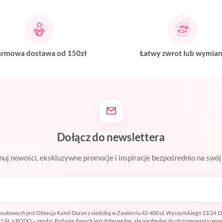
rmowa dostawa od 150zł
Łatwy zwrot lub wymia
Dołącz do newslettera
uj nowości, ekskluzywne promocje i inspiracje bezpośrednio na swój 
sobowych jest Obsesja Kamil Duran z siedzibą w Zawierciu 42-400 ul. Wyszyńskiego 13/24. 
t. 1 lit. a RODO – zgoda). Podanie danych jest dobrowolne, ale niezbędne do otrzymywania ne