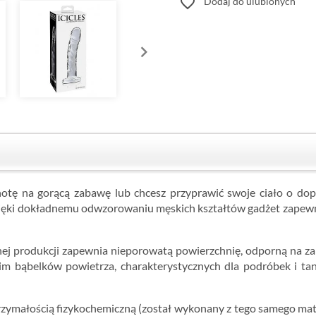
favorite_border
Dodaj do ulubionych
ochotę na gorącą zabawę lub chcesz przyprawić swoje ciało o d
Dzięki dokładnemu odwzorowaniu męskich kształtów gadżet zapewni 
j produkcji zapewnia nieporowatą powierzchnię, odporną na zarys
nim bąbelków powietrza, charakterystycznych dla podróbek i ta
rzymałością fizykochemiczną (został wykonany z tego samego mater