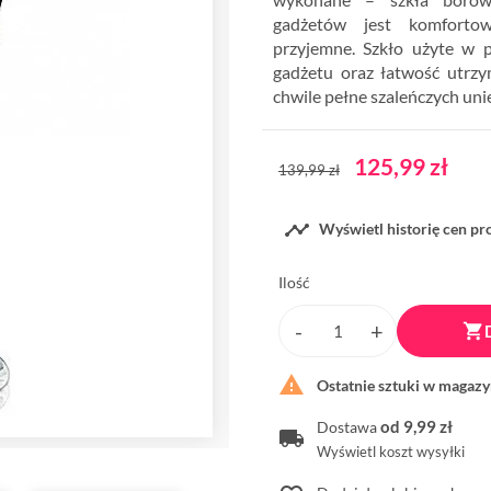
gadżetów jest komfortow
przyjemne. Szkło użyte w p
gadżetu oraz łatwość utrzy
chwile pełne szaleńczych uni
125,99 zł
139,99 zł

Wyświetl historię cen p
Ilość


Ostatnie sztuki w magazy
od 9,99 zł
Dostawa
Wyświetl koszt wysyłki