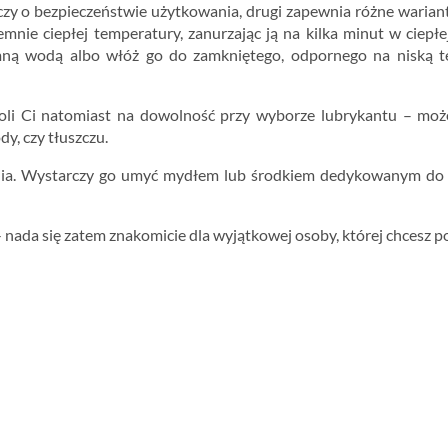
czy o bezpieczeństwie użytkowania, drugi zapewnia różne wariant
mnie ciepłej temperatury, zanurzając ją na kilka minut w ciepłej
imną wodą albo włóż go do zamkniętego, odpornego na niską t
li Ci natomiast na dowolność przy wyborze lubrykantu – może
dy, czy tłuszczu.
zenia. Wystarczy go umyć mydłem lub środkiem dedykowanym do m
 nada się zatem znakomicie dla wyjątkowej osoby, której chcesz