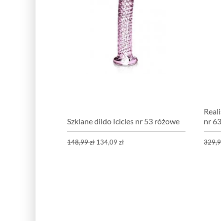
Reali
Szklane dildo Icicles nr 53 różowe
nr 6
148,99 zł
134,09 zł
329,9