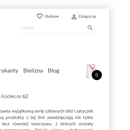
favorite_border

Ulubione
Zaloguj się

rykanty
Bielizna
Blog
0
 Icicles nr 62
awia wyjątkową serię szklanych dild i zatyczek
 produkty z tej linii zawdzięczają nie tylko
, lecz również tworzywu, z których zostały
o-krzemowego. Dzięki niemu użytkowanie