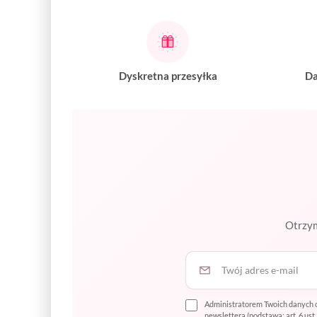
Dyskretna przesyłka
Da
Otrzym
Twój adres e-mail
Administratorem Twoich danych o
newslettera (podstawa: art. 6 us