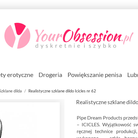
ty erotyczne
Drogeria
Powiększanie penisa
Lub
Szklane dilda
Realistyczne szklane dildo Icicles nr 62
Realistyczne szklane dildo
Pipe Dream Products przedst
– ICICLES. Wyjątkowość swą
ręcznej technice produkcji
wykonane – szkła borow