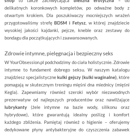
shop
to także zachwycająca
bielizna erotyczna
– od
delikatnych koronkowych kompletów, po odważne body z
otwartym krokiem. Dla poszukiwaczy mocniejszych wrażeń
przygotowaliśmy strefę
BDSM i Fetysz
, w której znajdziecie
wysokiej jakości kajdanki, pejcze, kneble oraz zestawy do
bondagu dla początkujących i zaawansowanych.
Zdrowie intymne, pielęgnacja i bezpieczny seks
W YourObsession.pl podchodzimy do ciała holistycznie. Zdrowie
intymne to fundament dobrego seksu. W naszym katalogu
znajdziesz specjalistyczne
kulki gejszy (kulki waginalne)
, które
pomagają w skutecznym treningu mięśni dna miednicy (mięśni
Kegla). Zapewniamy również szeroki wybór niezawodnych
prezerwatyw od najlepszych producentów oraz nawilżające
lubrykanty
(żele intymne na bazie wody, silikonu oraz
hybrydowe), które gwarantują idealny poślizg i komfort
każdego zbliżenia. Pamiętaj również o higienie – oferujemy
dedykowane płyny antybakteryjne do czyszczenia zabawek