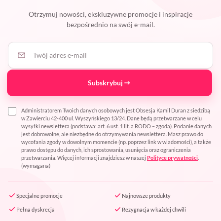
Otrzymuj nowości, ekskluzywne promocje i inspiracje
bezpośrednio na swój e-mail.
Twój adres e-mail
Subskrybuj
Administratorem Twoich danych osobowych jest Obsesja Kamil Duran z siedzibą
w Zawierciu 42-400 ul. Wyszyńskiego 13/24. Dane będą przetwarzane w celu
wysyłki newslettera (podstawa: art. 6 ust. 1 lit. a RODO – zgoda). Podanie danych
jest dobrowolne, ale niezbędne do otrzymywania newslettera. Masz prawo do
wycofania zgody w dowolnym momencie (np. poprzez link w wiadomości), a także
prawo dostępu do danych, ich sprostowania, usunięcia oraz ograniczenia
przetwarzania. Więcej informacji znajdziesz w naszej
Polityce prywatności
.
(wymagana)
Specjalne promocje
Najnowsze produkty
Pełna dyskrecja
Rezygnacja w każdej chwili