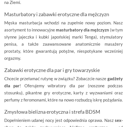
na Ziemi.
Masturbatory i zabawki erotyczne dla mężczyzn
Męska masturbacja wchodzi na zupełnie nowy poziom. Nasz
asortyment to innowacyjne
masturbatory dla mężczyzn
(w tym
słynne jajeczka i kubki japońskiej marki Tenga), stymulatory
penisa, a także zaawansowane anatomicznie masażery
prostaty, które gwarantują potężne, niespotykane wcześniej
orgazmy.
Zabawki erotyczne dla par i gry towarzyskie
Chcecie przełamać rutynę w związku? Zobaczcie nasze
gadżety
dla par
! Oferujemy wibratory dla par (noszone podczas
stosunku), pikantne gry erotyczne, karty z wyzwaniami oraz
perfumy z feromonami, które na nowo rozbudzą iskrę pożądania.
Zmysłowa bielizna erotyczna i strefa BDSM
Dopełnieniem udanej nocy jest odpowiednia oprawa. Nasz
sex-