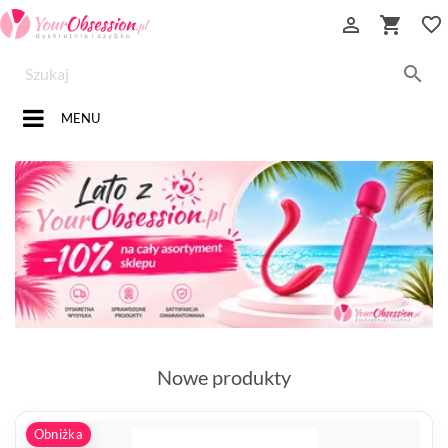


favorite_border

MENU
Nowe produkty
Obniżka