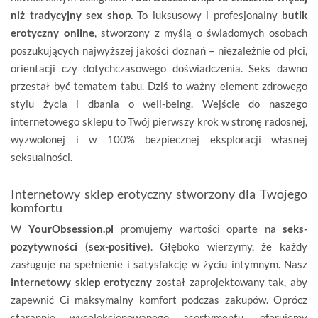
niż tradycyjny sex shop.
To luksusowy i profesjonalny
butik
erotyczny online
, stworzony z myślą o świadomych osobach
poszukujących najwyższej jakości doznań – niezależnie od płci,
orientacji czy dotychczasowego doświadczenia. Seks dawno
przestał być tematem tabu. Dziś to ważny element zdrowego
stylu życia i dbania o well-being. Wejście do naszego
internetowego sklepu to Twój pierwszy krok w stronę radosnej,
wyzwolonej i w 100% bezpiecznej eksploracji własnej
seksualności.
Internetowy sklep erotyczny stworzony dla Twojego
komfortu
W
YourObsession.pl
promujemy wartości oparte na
seks-
pozytywności (sex-positive)
. Głęboko wierzymy, że każdy
zasługuje na spełnienie i satysfakcję w życiu intymnym. Nasz
internetowy sklep erotyczny
został zaprojektowany tak, aby
zapewnić Ci maksymalny komfort podczas zakupów. Oprócz
starannie wyselekcjonowanego asortymentu, oferujemy