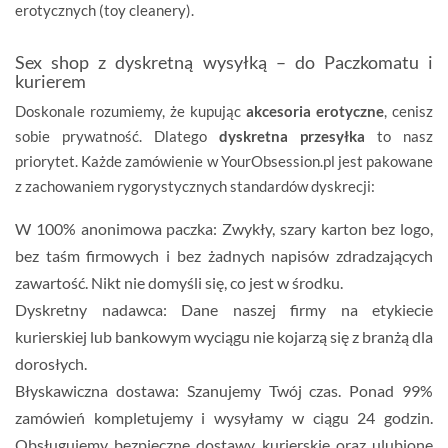
erotycznych (toy cleanery).
Sex shop z dyskretną wysyłką – do Paczkomatu i
kurierem
Doskonale rozumiemy, że kupując
akcesoria erotyczne
, cenisz
sobie prywatność. Dlatego
dyskretna przesyłka
to nasz
priorytet. Każde zamówienie w YourObsession.pl jest pakowane
z zachowaniem rygorystycznych standardów dyskrecji:
W 100% anonimowa paczka:
Zwykły, szary karton bez logo,
bez taśm firmowych i bez żadnych napisów zdradzających
zawartość. Nikt nie domyśli się, co jest w środku.
Dyskretny nadawca:
Dane naszej firmy na etykiecie
kurierskiej lub bankowym wyciągu nie kojarzą się z branżą dla
dorosłych.
Błyskawiczna dostawa:
Szanujemy Twój czas. Ponad 99%
zamówień kompletujemy i wysyłamy w ciągu
24 godzin
.
Obsługujemy bezpieczne dostawy kurierskie oraz ulubione