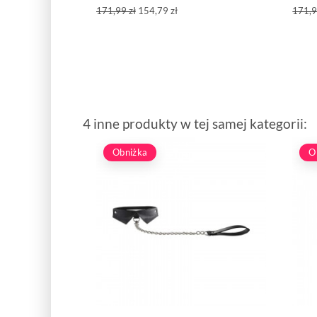
171,99 zł
154,79 zł
171,9
4 inne produkty w tej samej kategorii:
Obniżka
O