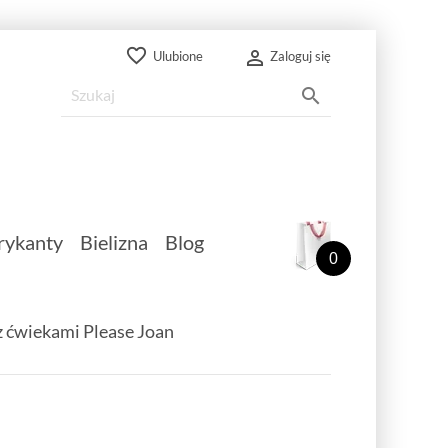
favorite_border

Ulubione
Zaloguj się

rykanty
Bielizna
Blog
0
 ćwiekami Please Joan