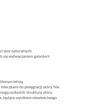
i skór naturalnych.
ch się wytwarzaniem galanterii
lżonym letnią
leczkami do pielęgnacji skóry. Nie
mogą uszkodzić strukturę skóry.
ia, będące wynikiem niewłaściwego