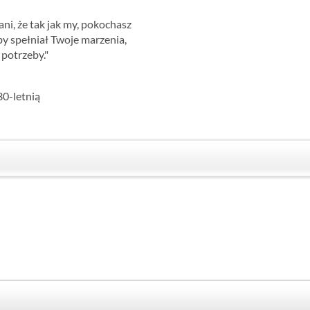
ni, że tak jak my, pokochasz
by spełniał Twoje marzenia,
 potrzeby."
30-letnią