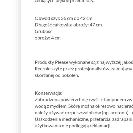
ceniących piękne przedmioty.
Obwód szyi: 36 cm do 42 cm
Długość całkowita obroży: 47 cm
Grubość
obroży: 4 cm
Produkty Please wykonane są z najwyższej jakośc
Ręcznie szyte przez profesjonalistów, zajmujący
skórzanej od pokoleń.
Konserwacja:
Zabrudzoną powierzchnię czyścić tamponem zwi
wodą z mydłem. Skórę można okresowo nacierać m
należy używać rozpuszczalników (np. acetonu) - 
Uszkodzenia mechaniczne, przetarcia, zadrapan
użytkowania nie podlegają reklamacji.