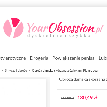
ty erotyczne
Drogeria
Powiększanie penisa
Lub
Smycze i obroże
Obroża damska skórzana z ćwiekami Please Joan
Obroża damska skórzana z
130,49 zł
144,99 zł