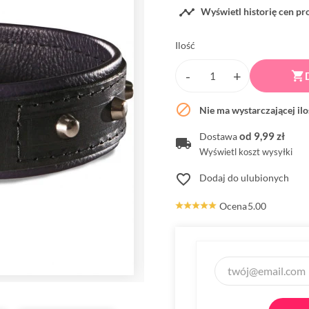

Wyświetl historię cen p
Ilość


Nie ma wystarczającej il
od 9,99 zł
Dostawa
Wyświetl koszt wysyłki
favorite_border
Dodaj do ulubionych
Ocena
5.00