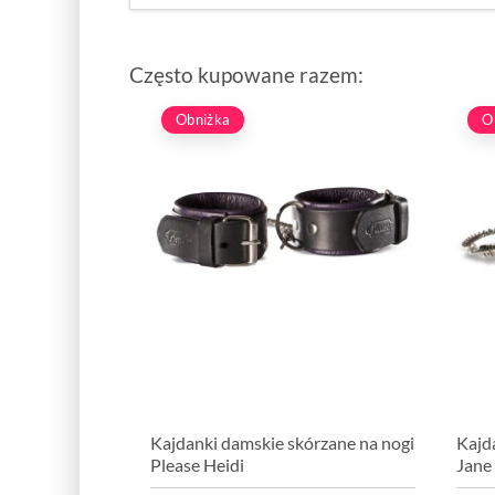
Często kupowane razem:
Obniżka
O
Kajdanki damskie skórzane na nogi
Kajd
Please Heidi
Jane