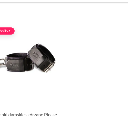
bniżka
anki damskie skórzane Please