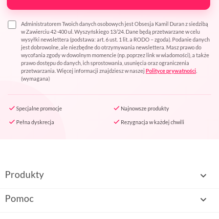
Administratorem Twoich danych osobowych jest Obsesja Kamil Duran z siedzibą
w Zawierciu 42-400 ul. Wyszyńskiego 13/24. Dane będą przetwarzane w celu
wysyłki newslettera (podstawa: art. 6 ust. 1 lit. a RODO – zgoda). Podanie danych
jest dobrowolne, ale niezbędne do otrzymywania newslettera. Masz prawo do
wycofania zgody w dowolnym momencie (np. poprzez link w wiadomości), a także
prawo dostępu do danych, ich sprostowania, usunięcia oraz ograniczenia
przetwarzania. Więcej informacji znajdziesz w naszej
Polityce prywatności
.
(wymagana)
Specjalne promocje
Najnowsze produkty
Pełna dyskrecja
Rezygnacja w każdej chwili
Produkty

Pomoc
