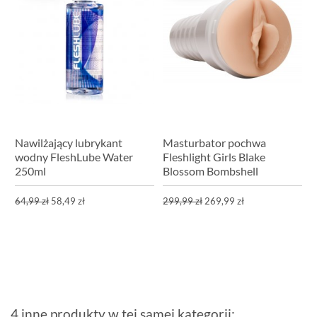
Nawilżający lubrykant
Masturbator pochwa
wodny FleshLube Water
Fleshlight Girls Blake
250ml
Blossom Bombshell
64,99 zł
58,49 zł
299,99 zł
269,99 zł
4 inne produkty w tej samej kategorii: