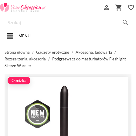


favorite_border

MENU
Strona główna
Gadżety erotyczne
Akcesoria, ładowarki
Rozszerzenia, akcesoria
Podgrzewacz do masturbatorów Fleshlight
Sleeve Warmer
Obniżka