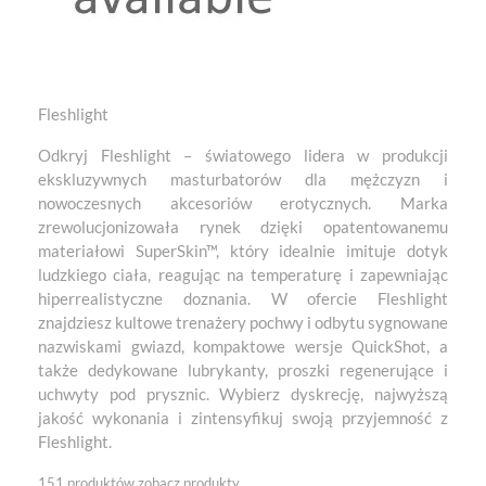
Fleshlight
Odkryj Fleshlight – światowego lidera w produkcji
ekskluzywnych masturbatorów dla mężczyzn i
nowoczesnych akcesoriów erotycznych. Marka
zrewolucjonizowała rynek dzięki opatentowanemu
materiałowi SuperSkin™, który idealnie imituje dotyk
ludzkiego ciała, reagując na temperaturę i zapewniając
hiperrealistyczne doznania. W ofercie Fleshlight
znajdziesz kultowe trenażery pochwy i odbytu sygnowane
nazwiskami gwiazd, kompaktowe wersje QuickShot, a
także dedykowane lubrykanty, proszki regenerujące i
uchwyty pod prysznic. Wybierz dyskrecję, najwyższą
jakość wykonania i zintensyfikuj swoją przyjemność z
Fleshlight.
151 produktów
zobacz produkty