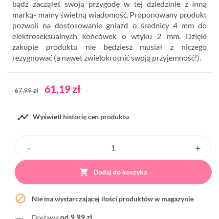
bądź zacząłeś swoją przygodę w tej dziedzinie z inną
marką- mamy świetną wiadomość. Proponowany produkt
pozwoli na dostosowanie gniazd o średnicy 4 mm do
elektroseksualnych końcówek o wtyku 2 mm. Dzięki
zakupie produktu nie będziesz musiał z niczego
rezygnować (a nawet zwielokrotnić swoją przyjemność!).
61,19 zł
67,99 zł

Wyświetl historię cen produktu

Dodaj do koszyka

Nie ma wystarczającej ilości produktów w magazynie
od 9,99 zł
Dostawa