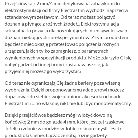
Przejściówka z 2 mm/4 mm dedykowana zabawkom do
elektrostymulacji od firmy Electrastim wychodzi naprzeciw
sztandarowym zestawom. Od teraz możesz połączyć
doznania płynące z różnych źródeł... Elektrostymulacja
seksualna to pozycja dla poszukujących intensywniejszych
doznań, niebojących się eksperymentów. Z tym produktem
będziesz mieć okazję przetestować połączenia różnych
urządzeń, jakich tylko zapragniesz, o parametrach
wymienionych w specyfikacji produktu. Może zdarzyło Ci się
nabyć gadżet od innej firmy i zastanawiasz się, jak
przyjemniej możesz go wykorzystać?
Od teraz nie ograniczają Cię żadne bariery poza własną
wyobraźnią. Dzięki proponowanemu adapterowi możesz
dopasować do siebie swoje ulubione akcesoria od marki
Elestrastim i ... no właśnie, nikt nie lubi być monotematyczny.
Dzięki przejściówce będziesz mógł włożyć dowolną
końcówkę 2 mm do gniazda 4 mm, które jest zatrzaskowe.
Jeżeli to zdanie wzbudziło w Tobie kosmate myśli, jest to
produkt dla Ciebie. Łącząc ze sobą różne gadżety,