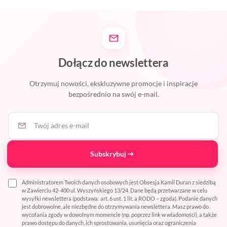
Dołącz do newslettera
Otrzymuj nowości, ekskluzywne promocje i inspiracje
bezpośrednio na swój e-mail.
Twój adres e-mail
Subskrybuj
Administratorem Twoich danych osobowych jest Obsesja Kamil Duran z siedzibą
w Zawierciu 42-400 ul. Wyszyńskiego 13/24. Dane będą przetwarzane w celu
wysyłki newslettera (podstawa: art. 6 ust. 1 lit. a RODO – zgoda). Podanie danych
jest dobrowolne, ale niezbędne do otrzymywania newslettera. Masz prawo do
wycofania zgody w dowolnym momencie (np. poprzez link w wiadomości), a także
prawo dostępu do danych, ich sprostowania, usunięcia oraz ograniczenia