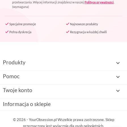
przetwarzania. Więcej informacji znajdziesz w naszej
Polityce prywatności
.
(wymagana)
Specjalne promocje
Najnowsze produkty
Pełna dyskrecja
Rezygnacja w każdej chwili
Produkty

Pomoc

Twoje konto

Informacja o sklepie
© 2026 - YourObsession.pl Wszelkie prawa zastrzezone. Sklep
przeznaczony jest wylacznie dla osob pelnoletnich.