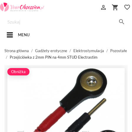


favorite_border

MENU
Strona główna
Gadżety erotyczne
Elektrostymulacja
Pozostałe
Przejściówka z 2mm PIN na 4mm STUD Electrastim
Obniżka