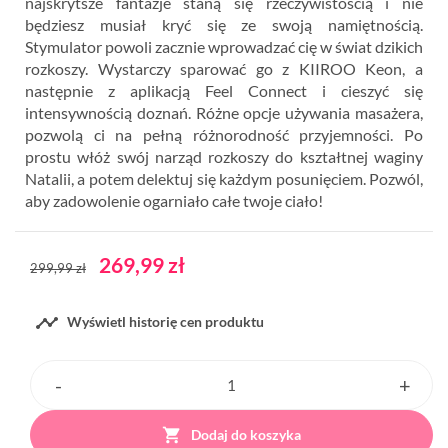
najskrytsze fantazje staną się rzeczywistością i nie
będziesz musiał kryć się ze swoją namiętnością.
Stymulator powoli zacznie wprowadzać cię w świat dzikich
rozkoszy. Wystarczy sparować go z KIIROO Keon, a
następnie z aplikacją Feel Connect i cieszyć się
intensywnością doznań. Różne opcje używania masażera,
pozwolą ci na pełną różnorodność przyjemności. Po
prostu włóż swój narząd rozkoszy do kształtnej waginy
Natalii, a potem delektuj się każdym posunięciem. Pozwól,
aby zadowolenie ogarniało całe twoje ciało!
269,99 zł
299,99 zł

Wyświetl historię cen produktu

Dodaj do koszyka