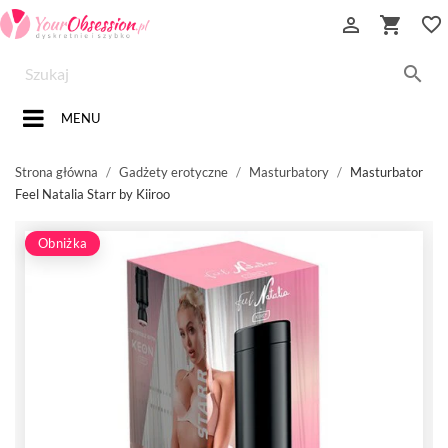


favorite_border

MENU
Strona główna
Gadżety erotyczne
Masturbatory
Masturbator
Feel Natalia Starr by Kiiroo
Obniżka