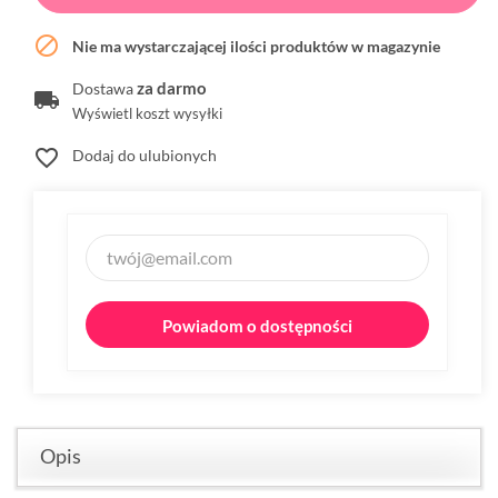

Nie ma wystarczającej ilości produktów w magazynie
za darmo
Dostawa
Wyświetl koszt wysyłki
favorite_border
Dodaj do ulubionych
Powiadom o dostępności
Opis