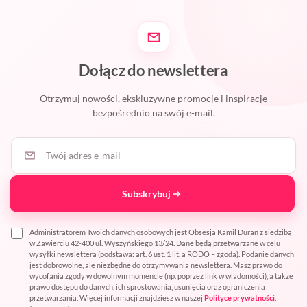
Dołącz do newslettera
Otrzymuj nowości, ekskluzywne promocje i inspiracje
bezpośrednio na swój e-mail.
Twój adres e-mail
Subskrybuj
Administratorem Twoich danych osobowych jest Obsesja Kamil Duran z siedzibą
w Zawierciu 42-400 ul. Wyszyńskiego 13/24. Dane będą przetwarzane w celu
wysyłki newslettera (podstawa: art. 6 ust. 1 lit. a RODO – zgoda). Podanie danych
jest dobrowolne, ale niezbędne do otrzymywania newslettera. Masz prawo do
wycofania zgody w dowolnym momencie (np. poprzez link w wiadomości), a także
prawo dostępu do danych, ich sprostowania, usunięcia oraz ograniczenia
przetwarzania. Więcej informacji znajdziesz w naszej
Polityce prywatności
.