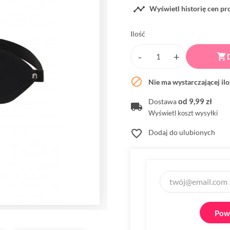

Wyświetl historię cen p
Ilość


Nie ma wystarczającej il
od 9,99 zł
Dostawa
Wyświetl koszt wysyłki
favorite_border
Dodaj do ulubionych
Powi