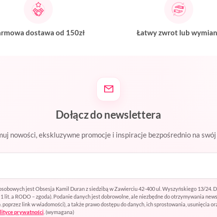
rmowa dostawa od 150zł
Łatwy zwrot lub wymia
Dołącz do newslettera
uj nowości, ekskluzywne promocje i inspiracje bezpośrednio na swój 
sobowych jest Obsesja Kamil Duran z siedzibą w Zawierciu 42-400 ul. Wyszyńskiego 13/24. 
t. 1 lit. a RODO – zgoda). Podanie danych jest dobrowolne, ale niezbędne do otrzymywania ne
oprzez link w wiadomości), a także prawo dostępu do danych, ich sprostowania, usunięcia or
lityce prywatności
.
(wymagana)