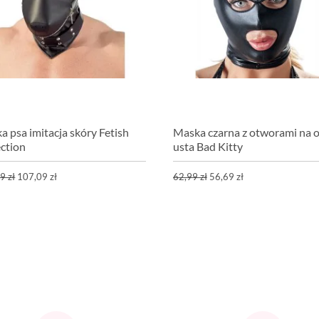
a psa imitacja skóry Fetish
Maska czarna z otworami na o
ection
usta Bad Kitty
9 zł
107,09 zł
62,99 zł
56,69 zł