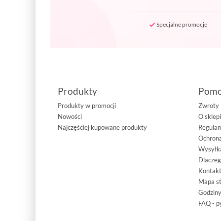
Specjalne promocje
Produkty
Pom
Produkty w promocji
Zwroty 
Nowości
O sklep
Najczęściej kupowane produkty
Regula
Ochrona
Wysyłka
Dlacze
Kontakt
Mapa s
Godziny
FAQ - p