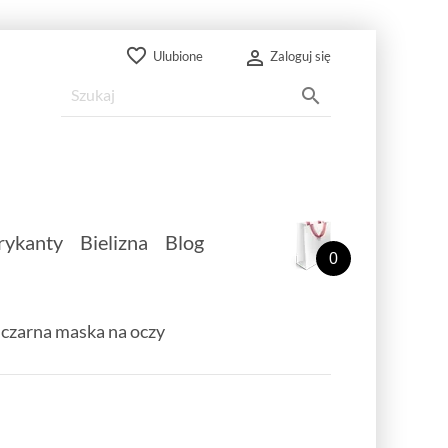
favorite_border

Ulubione
Zaloguj się

rykanty
Bielizna
Blog
0
 czarna maska na oczy