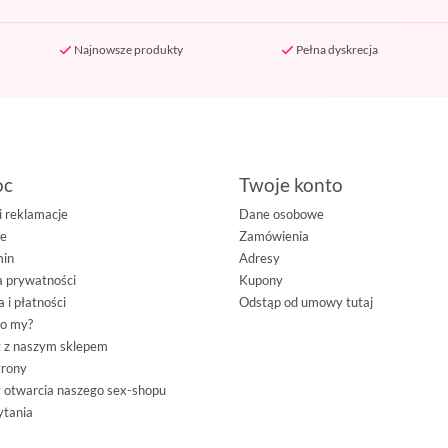
Najnowsze produkty
Pełna dyskrecja
oc
Twoje konto
i reklamacje
Dane osobowe
ie
Zamówienia
min
Adresy
 prywatności
Kupony
 i płatności
Odstąp od umowy tutaj
go my?
 z naszym sklepem
trony
 otwarcia naszego sex-shopu
ytania