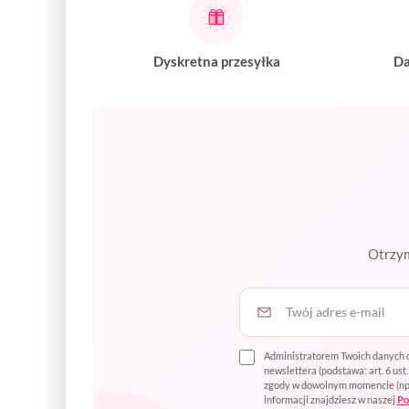
Dyskretna przesyłka
Da
Otrzym
Twój adres e-mail
Administratorem Twoich danych o
newslettera (podstawa: art. 6 us
zgody w dowolnym momencie (np. p
informacji znajdziesz w naszej
Po