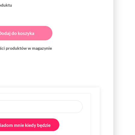
roduktu
Dodaj do koszyka
ości produktów w magazynie
adom mnie kiedy będzie