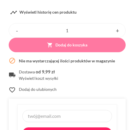

Wyświetl historię cen produktu

Dodaj do koszyka

Nie ma wystarczającej ilości produktów w magazynie
od 9,99 zł
Dostawa
Wyświetl koszt wysyłki
favorite_border
Dodaj do ulubionych