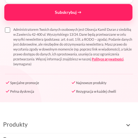
Subskrybuj
Administratorem Twoich danych osobowych jest Obsesja Kamil Duran z siedzibą
w Zawierciu 42-400 ul. Wyszyńskiego 13/24. Dane będą przetwarzane w celu
wysyłki newslettera (podstawa: art. 6 ust. 1 lit. a RODO – zgoda). Podanie danych
jest dobrowolne, ale niezbędne do otrzymywania newslettera. Masz prawo do
wycofania zgody w dowolnym momencie (np. poprzez link w wiadomości), a także
prawo dostępu do danych, ich sprostowania, usunięcia oraz ograniczenia
przetwarzania. Więcej informacji znajdziesz w naszej
Polityce prywatności
.
(wymagana)
Specjalne promocje
Najnowsze produkty
Pełna dyskrecja
Rezygnacja w każdej chwili
Produkty
