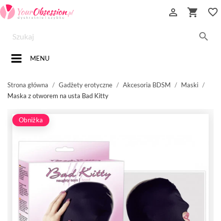


favorite_border

MENU
Strona główna
Gadżety erotyczne
Akcesoria BDSM
Maski
Maska z otworem na usta Bad Kitty
Obniżka