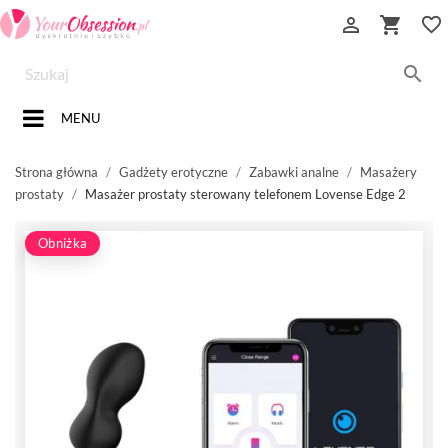


favorite_border

MENU
Strona główna
Gadżety erotyczne
Zabawki analne
Masażery
prostaty
Masażer prostaty sterowany telefonem Lovense Edge 2
Obniżka