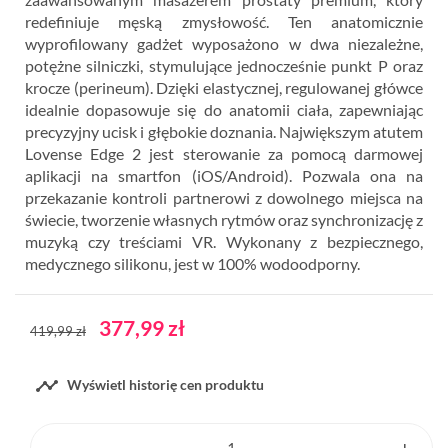
redefiniuje męską zmysłowość. Ten anatomicznie
wyprofilowany gadżet wyposażono w dwa niezależne,
potężne silniczki, stymulujące jednocześnie punkt P oraz
krocze (perineum). Dzięki elastycznej, regulowanej główce
idealnie dopasowuje się do anatomii ciała, zapewniając
precyzyjny ucisk i głębokie doznania. Największym atutem
Lovense Edge 2 jest sterowanie za pomocą darmowej
aplikacji na smartfon (iOS/Android). Pozwala ona na
przekazanie kontroli partnerowi z dowolnego miejsca na
świecie, tworzenie własnych rytmów oraz synchronizację z
muzyką czy treściami VR. Wykonany z bezpiecznego,
medycznego silikonu, jest w 100% wodoodporny.
377,99 zł
419,99 zł

Wyświetl historię cen produktu