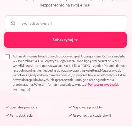
bezpośrednio na swój e-mail.
Twój adres e-mail
Subskrybuj
Administratorem Twoich danych osobowych jest Obsesja Kamil Duran z siedzibą
w Zawierciu 42-400 ul. Wyszyńskiego 13/24. Dane będą przetwarzane w celu
wysyłki newslettera (podstawa: art. 6 ust. 1 lit. a RODO – zgoda). Podanie danych
jest dobrowolne, ale niezbędne do otrzymywania newslettera. Masz prawo do
wycofania zgody w dowolnym momencie (np. poprzez link w wiadomości), a także
prawo dostępu do danych, ich sprostowania, usunięcia oraz ograniczenia
przetwarzania. Więcej informacji znajdziesz w naszej
Polityce prywatności
.
(wymagana)
Specjalne promocje
Najnowsze produkty
Pełna dyskrecja
Rezygnacja w każdej chwili