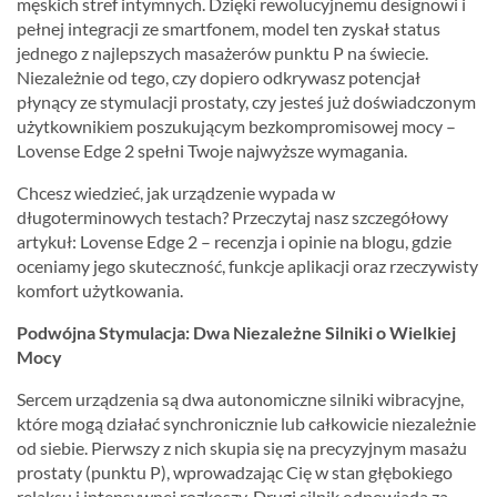
męskich stref intymnych. Dzięki rewolucyjnemu designowi i
pełnej integracji ze smartfonem, model ten zyskał status
jednego z najlepszych masażerów punktu P na świecie.
Niezależnie od tego, czy dopiero odkrywasz potencjał
płynący ze stymulacji prostaty, czy jesteś już doświadczonym
użytkownikiem poszukującym bezkompromisowej mocy –
Lovense Edge 2 spełni Twoje najwyższe wymagania.
Chcesz wiedzieć, jak urządzenie wypada w
długoterminowych testach? Przeczytaj nasz szczegółowy
artykuł:
Lovense Edge 2 – recenzja i opinie na blogu
, gdzie
oceniamy jego skuteczność, funkcje aplikacji oraz rzeczywisty
komfort użytkowania.
Podwójna Stymulacja: Dwa Niezależne Silniki o Wielkiej
Mocy
Sercem urządzenia są dwa autonomiczne silniki wibracyjne,
które mogą działać synchronicznie lub całkowicie niezależnie
od siebie. Pierwszy z nich skupia się na precyzyjnym masażu
prostaty (punktu P), wprowadzając Cię w stan głębokiego
relaksu i intensywnej rozkoszy. Drugi silnik odpowiada za