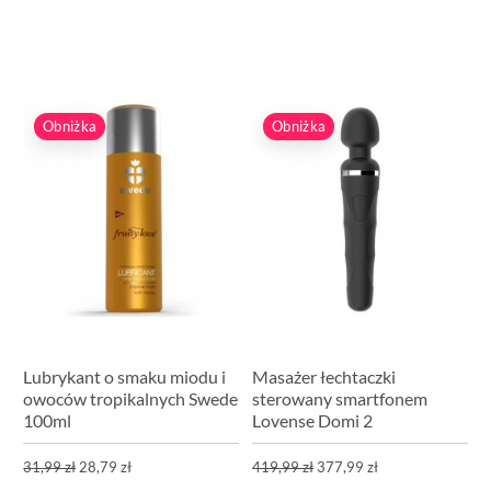
Obniżka
Obniżka
Lubrykant o smaku miodu i
Masażer łechtaczki
owoców tropikalnych Swede
sterowany smartfonem
100ml
Lovense Domi 2
31,99 zł
28,79 zł
419,99 zł
377,99 zł