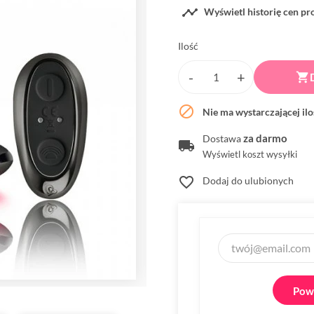

Wyświetl historię cen p
Ilość


Nie ma wystarczającej il
za darmo
Dostawa
Wyświetl koszt wysyłki
favorite_border
Dodaj do ulubionych
Powi