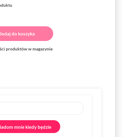
roduktu
Dodaj do koszyka
ości produktów w magazynie
adom mnie kiedy będzie