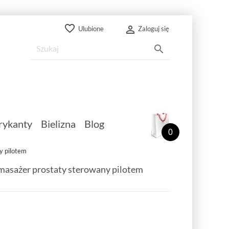
favorite_border

Ulubione
Zaloguj się

rykanty
Bielizna
Blog
0
y pilotem
masażer prostaty sterowany pilotem