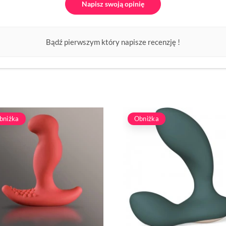
Napisz swoją opinię
Bądź pierwszym który napisze recenzję !
bniżka
Obniżka