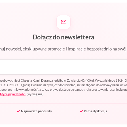
Dołącz do newslettera
uj nowości, ekskluzywne promocje i inspiracje bezpośrednio na swój 
sobowych jest Obsesja Kamil Duran z siedzibą w Zawierciu 42-400 ul. Wyszyńskiego 13/24. 
t. 1 lit. a RODO – zgoda). Podanie danych jest dobrowolne, ale niezbędne do otrzymywania ne
oprzez link w wiadomości), a także prawo dostępu do danych, ich sprostowania, usunięcia or
lityce prywatności
.
(wymagana)
Najnowsze produkty
Pełna dyskrecja