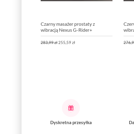
Czarny masażer prostaty z
Czer
wibracją Nexus G-Rider+
wibr
283,99 zł
255,59 zł
276,9
Dyskretna przesyłka
Da