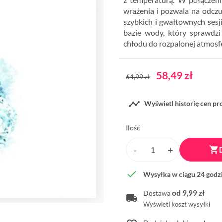
wrażenia i pozwala na odcz
szybkich i gwałtownych sesj
bazie wody, który sprawdzi
chłodu do rozpalonej atmosfe
58,49 zł
64,99 zł

Wyświetl historię cen p
Ilość


Wysyłka w ciągu 24 godz
od 9,99 zł
Dostawa
Wyświetl koszt wysyłki