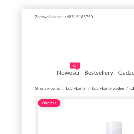
Zadzwoń do nas:
+48515185750
HOT
Nowości
Bestsellery
Gadże
Strona główna
Lubrykanty
Lubrykanty wodne
C
Obniżka