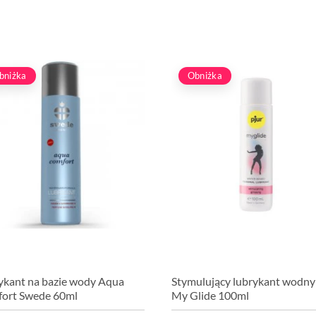
bniżka
Obniżka
ykant na bazie wody Aqua
Stymulujący lubrykant wodny
ort Swede 60ml
My Glide 100ml