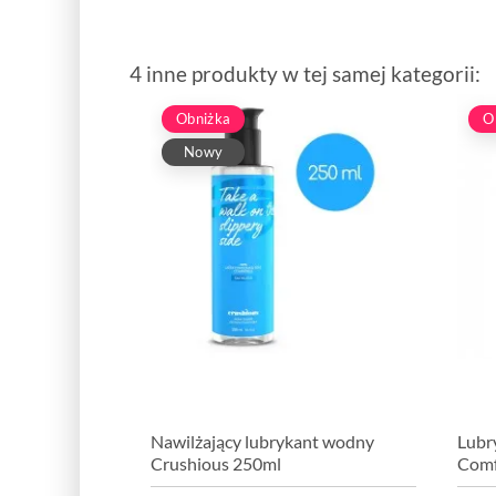
4 inne produkty w tej samej kategorii:
Obniżka
O
Nowy
Nawilżający lubrykant wodny
Lubr
Crushious 250ml
Comf