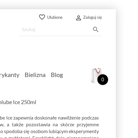
favorite_border

Ulubione
Zaloguj się

rykanty
Bielizna
Blog
0
hlube Ice 250ml
be Ice zapewnia doskonałe nawilżenie podczas
aw, a także pozostawia na skórze przyjemne
wno spodoba się osobom lubiącym eksperymenty
u z gadżetami Freshlight daje niezapomniane