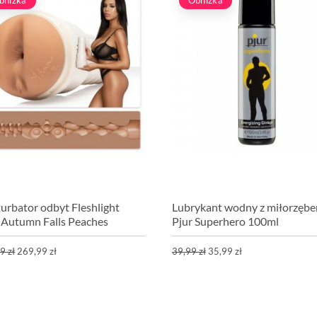
urbator odbyt Fleshlight
Lubrykant wodny z miłorzęb
s Autumn Falls Peaches
Pjur Superhero 100ml
9 zł
269,99 zł
39,99 zł
35,99 zł