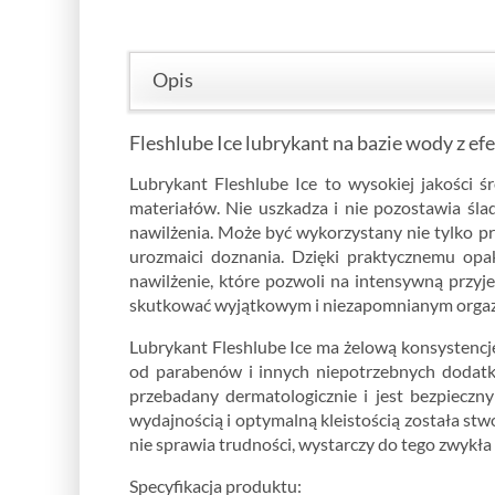
Opis
Fleshlube Ice lubrykant na bazie wody z e
Lubrykant Fleshlube Ice to wysokiej jakości
materiałów. Nie uszkadza i nie pozostawia ś
nawilżenia. Może być wykorzystany nie tylko pr
urozmaici doznania. Dzięki praktycznemu opak
nawilżenie, które pozwoli na intensywną przyj
skutkować wyjątkowym i niezapomnianym org
Lubrykant Fleshlube Ice ma żelową konsystencję
od parabenów i innych niepotrzebnych dodatkó
przebadany dermatologicznie i jest bezpieczn
wydajnością i optymalną kleistością została stwo
nie sprawia trudności, wystarczy do tego zwykła
Specyfikacja produktu: