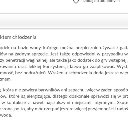
favorite_border
Dodaj do ulubionych
fektem chłodzenia
 środek na bazie wody, którego można bezpiecznie używać z ga
ladów na żadnym sprzęcie. Jest także odpowiedni w przypadku
zy penetracji waginalnej, ale także jako dodatek do gry wstępne
owaniu oraz lekkiej konsystencji łatwo go zaaplikować. Wysta
emność, bez podrażnień. Wrażeniu schłodzenia doda jeszcze wi
azmem.
, która nie zawiera barwników ani zapachu, więc w żaden sposób
w, które są alergizujące, dlatego doskonale sprawdzi się w pr
y w kontakcie z nawet najczulszymi miejscami intymnymi. Skute
rzona, po to, aby móc czerpać jeszcze więcej przyjemności i radoś
 woda.