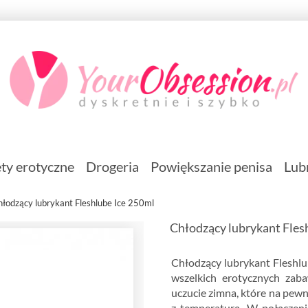
ty erotyczne
Drogeria
Powiększanie penisa
Lub
hłodzący lubrykant Fleshlube Ice 250ml
Chłodzący lubrykant Fles
Chłodzący lubrykant Fleshlu
wszelkich erotycznych zab
uczucie zimna, które na pe
z temperaturą. W połączeni