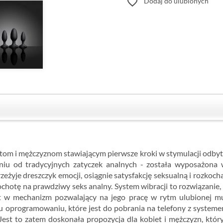
favorite_border
Dodaj do ulubionych
tom i mężczyznom stawiającym pierwsze kroki w stymulacji odbytu
niu od tradycyjnych zatyczek analnych - została wyposażona 
żyje dreszczyk emocji, osiągnie satysfakcję seksualną i rozkocha
ochotę na prawdziwy seks analny. System wibracji to rozwiązanie,
t w mechanizm pozwalający na jego pracę w rytm ulubionej mu
u oprogramowaniu, które jest do pobrania na telefony z system
Jest to zatem doskonała propozycja dla kobiet i mężczyzn, któr