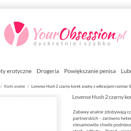
ty erotyczne
Drogeria
Powiększanie penisa
Lub
Korki analne
Lovense Hush 2 czarny korek analny z wibracjami rozmiar S
Lovense Hush 2 czarny kor
Zabawy analne zdobywają co
partnerskich - zarówno hete
niesamowite chwile podniece
stref odbytu. Przed pie