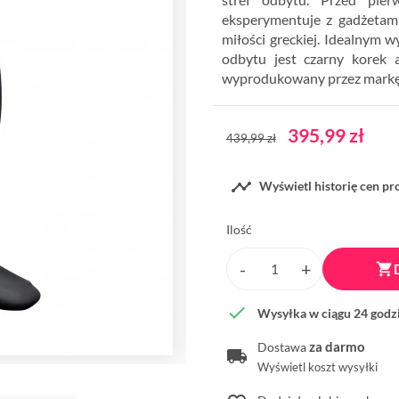
eksperymentuje z gadżetami
miłości greckiej. Idealnym 
odbytu jest czarny korek 
wyprodukowany przez markę
395,99 zł
439,99 zł

Wyświetl historię cen p
Ilość


Wysyłka w ciągu 24 godz
za darmo
Dostawa
Wyświetl koszt wysyłki