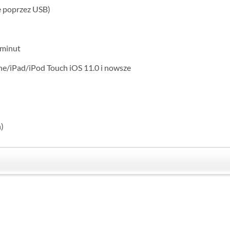
e poprzez USB)
0minut
ne/iPad/iPod Touch iOS 11.0 i nowsze
)