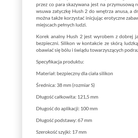
przez co para skazywana jest na przymusową ro
wsuwa zatyczkę Hush 2 do wnętrza anusa, a dru
można także korzystać inicjując erotyczne zab
miejscach pełnych ludzi.
Korek analny Hush 2 jest wyrobem z dobrej ja
bezpieczni. Silikon w kontakcie ze skórą ludz
obawiać się bólu i świądu towarzyszących podr
Specyfikacja produktu:
Materiał: bezpieczny dla ciała silikon
Średnica: 38 mm (rozmiar S)
Długość całkowita: 121,5 mm
Długość do aplikacji: 100 mm
Długość podstawy: 67 mm
Szerokość szyjki: 17 mm