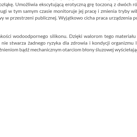
złąkę. Umożliwia ekscytującą erotyczną grę toczoną z dwóch ró
gi w tym samym czasie monitoruje jej pracę i zmienia tryby wi
awy w przestrzeni publicznej. Wyjątkowo cicha praca urządzenia 
kości wodoodpornego silikonu. Dzięki walorom tego materiału
ką nie stwarza żadnego ryzyka dla zdrowia i kondycji organizmu 
ażnieniom bądź mechanicznym otarciom błony śluzowej wyściełając