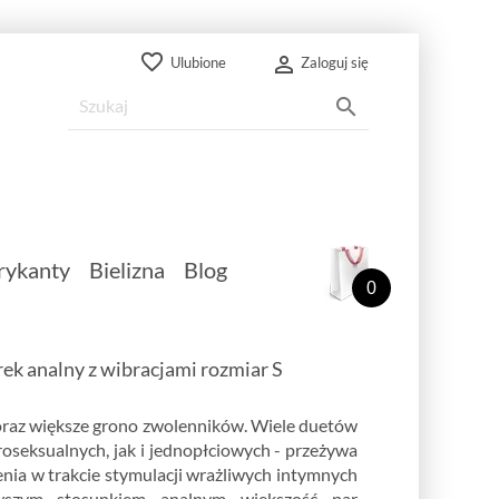
favorite_border

Ulubione
Zaloguj się

rykanty
Bielizna
Blog
0
ek analny z wibracjami rozmiar S
raz większe grono zwolenników. Wiele duetów
roseksualnych, jak i jednopłciowych - przeżywa
nia w trakcie stymulacji wrażliwych intymnych
rwszym stosunkiem analnym większość par