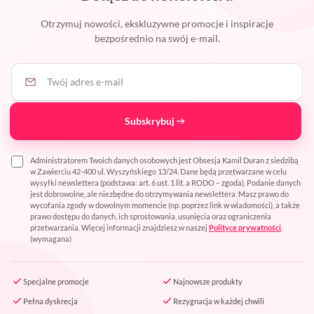
Otrzymuj nowości, ekskluzywne promocje i inspiracje
bezpośrednio na swój e-mail.
Twój adres e-mail
Subskrybuj
Administratorem Twoich danych osobowych jest Obsesja Kamil Duran z siedzibą
w Zawierciu 42-400 ul. Wyszyńskiego 13/24. Dane będą przetwarzane w celu
wysyłki newslettera (podstawa: art. 6 ust. 1 lit. a RODO – zgoda). Podanie danych
jest dobrowolne, ale niezbędne do otrzymywania newslettera. Masz prawo do
wycofania zgody w dowolnym momencie (np. poprzez link w wiadomości), a także
prawo dostępu do danych, ich sprostowania, usunięcia oraz ograniczenia
przetwarzania. Więcej informacji znajdziesz w naszej
Polityce prywatności
.
(wymagana)
Specjalne promocje
Najnowsze produkty
Pełna dyskrecja
Rezygnacja w każdej chwili