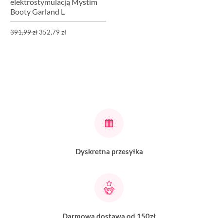
elektrostymulacją Mystim
Booty Garland L
391,99 zł
352,79 zł
Dyskretna przesyłka
Darmowa dostawa od 150zł