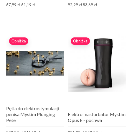
67,99 zł
61,19 zł
92,99 zł
83,69 zł
Obniżka
Obniżka
Pętla do elektrostymulacji
penisa Mystim Plunging
Elektro masturbator Mystim
Pete
Opus E - pochwa