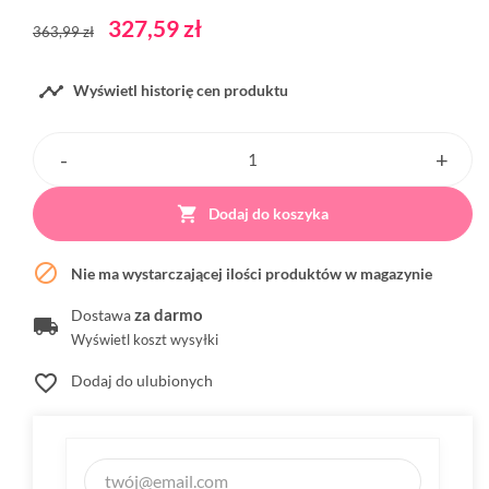
327,59 zł
363,99 zł

Wyświetl historię cen produktu

Dodaj do koszyka

Nie ma wystarczającej ilości produktów w magazynie
za darmo
Dostawa
Wyświetl koszt wysyłki
favorite_border
Dodaj do ulubionych