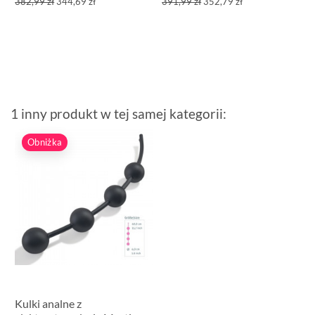
382,99 zł
344,69 zł
391,99 zł
352,79 zł
1 inny produkt w tej samej kategorii:
Obniżka
Kulki analne z