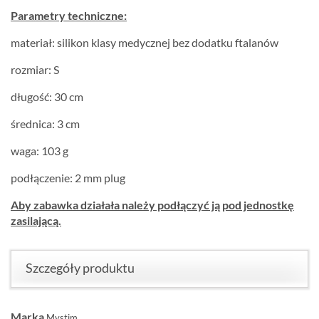
Parametry techniczne:
materiał: silikon klasy medycznej bez dodatku ftalanów
rozmiar: S
długość: 30 cm
średnica: 3 cm
waga: 103 g
podłączenie: 2 mm plug
Aby zabawka działała należy podłączyć ją pod jednostkę
zasilającą.
Szczegóły produktu
Marka
Mystim