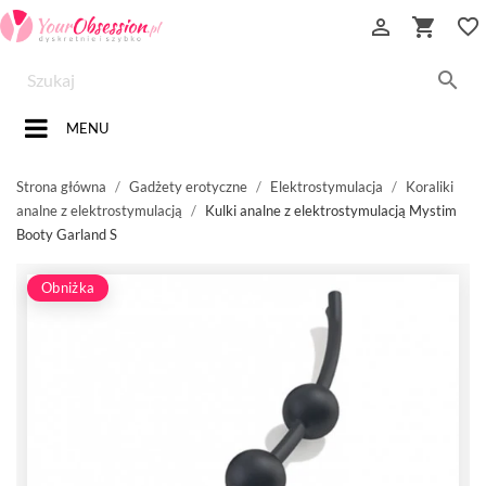


favorite_border

MENU
Strona główna
Gadżety erotyczne
Elektrostymulacja
Koraliki
analne z elektrostymulacją
Kulki analne z elektrostymulacją Mystim
Booty Garland S
Obniżka