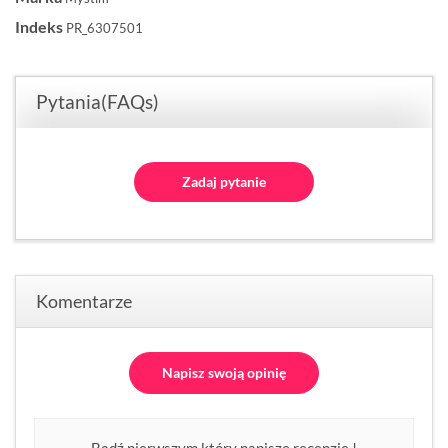
Indeks
PR_6307501
Pytania(FAQs)
Zadaj pytanie
Komentarze
Napisz swoją opinię
Bądź pierwszym który napisze recenzję !