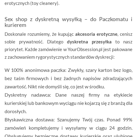
erotycznych (toy cleanery).
Sex shop z dyskretną wysyłką – do Paczkomatu i
kurierem
Doskonale rozumiemy, że kupując
akcesoria erotyczne
, cenisz
sobie prywatność. Dlatego
dyskretna przesyłka
to nasz
priorytet. Każde zamówienie w YourObsession.pl jest pakowane
z zachowaniem rygorystycznych standardów dyskrecji:
W 100% anonimowa paczka:
Zwykły, szary karton bez logo,
bez taśm firmowych i bez żadnych napisów zdradzających
zawartość. Nikt nie domyśli się, co jest w środku.
Dyskretny nadawca:
Dane naszej firmy na etykiecie
kurierskiej lub bankowym wyciągu nie kojarzą się z branżą dla
dorosłych.
Błyskawiczna dostawa:
Szanujemy Twój czas. Ponad 99%
zamówień kompletujemy i wysyłamy w ciągu
24 godzin
.
Obsługujemy bezpieczne dostawy kurierskie oraz ulubione