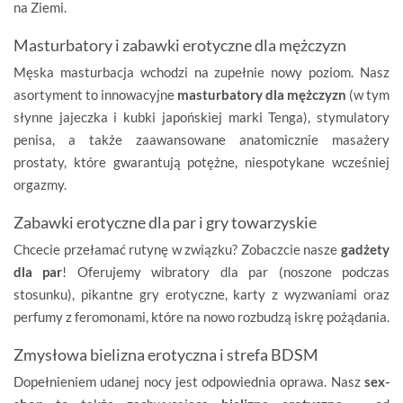
na Ziemi.
Masturbatory i zabawki erotyczne dla mężczyzn
Męska masturbacja wchodzi na zupełnie nowy poziom. Nasz
asortyment to innowacyjne
masturbatory dla mężczyzn
(w tym
słynne jajeczka i kubki japońskiej marki Tenga), stymulatory
penisa, a także zaawansowane anatomicznie masażery
prostaty, które gwarantują potężne, niespotykane wcześniej
orgazmy.
Zabawki erotyczne dla par i gry towarzyskie
Chcecie przełamać rutynę w związku? Zobaczcie nasze
gadżety
dla par
! Oferujemy wibratory dla par (noszone podczas
stosunku), pikantne gry erotyczne, karty z wyzwaniami oraz
perfumy z feromonami, które na nowo rozbudzą iskrę pożądania.
Zmysłowa bielizna erotyczna i strefa BDSM
Dopełnieniem udanej nocy jest odpowiednia oprawa. Nasz
sex-