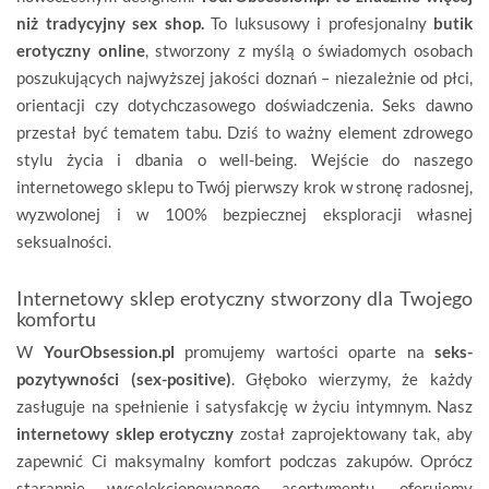
niż tradycyjny sex shop.
To luksusowy i profesjonalny
butik
erotyczny online
, stworzony z myślą o świadomych osobach
poszukujących najwyższej jakości doznań – niezależnie od płci,
orientacji czy dotychczasowego doświadczenia. Seks dawno
przestał być tematem tabu. Dziś to ważny element zdrowego
stylu życia i dbania o well-being. Wejście do naszego
internetowego sklepu to Twój pierwszy krok w stronę radosnej,
wyzwolonej i w 100% bezpiecznej eksploracji własnej
seksualności.
Internetowy sklep erotyczny stworzony dla Twojego
komfortu
W
YourObsession.pl
promujemy wartości oparte na
seks-
pozytywności (sex-positive)
. Głęboko wierzymy, że każdy
zasługuje na spełnienie i satysfakcję w życiu intymnym. Nasz
internetowy sklep erotyczny
został zaprojektowany tak, aby
zapewnić Ci maksymalny komfort podczas zakupów. Oprócz
starannie wyselekcjonowanego asortymentu, oferujemy