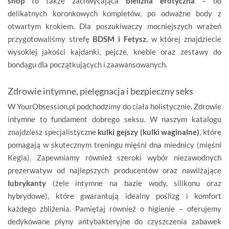
shop
to także zachwycająca
bielizna erotyczna
– od
delikatnych koronkowych kompletów, po odważne body z
otwartym krokiem. Dla poszukiwaczy mocniejszych wrażeń
przygotowaliśmy strefę
BDSM i Fetysz
, w której znajdziecie
wysokiej jakości kajdanki, pejcze, kneble oraz zestawy do
bondagu dla początkujących i zaawansowanych.
Zdrowie intymne, pielęgnacja i bezpieczny seks
W YourObsession.pl podchodzimy do ciała holistycznie. Zdrowie
intymne to fundament dobrego seksu. W naszym katalogu
znajdziesz specjalistyczne
kulki gejszy (kulki waginalne)
, które
pomagają w skutecznym treningu mięśni dna miednicy (mięśni
Kegla). Zapewniamy również szeroki wybór niezawodnych
prezerwatyw od najlepszych producentów oraz nawilżające
lubrykanty
(żele intymne na bazie wody, silikonu oraz
hybrydowe), które gwarantują idealny poślizg i komfort
każdego zbliżenia. Pamiętaj również o higienie – oferujemy
dedykowane płyny antybakteryjne do czyszczenia zabawek