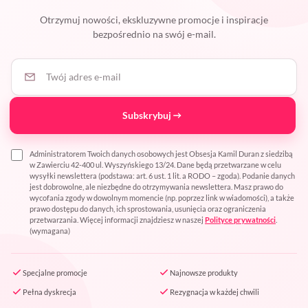
Otrzymuj nowości, ekskluzywne promocje i inspiracje
bezpośrednio na swój e-mail.
Twój adres e-mail
Subskrybuj
Administratorem Twoich danych osobowych jest Obsesja Kamil Duran z siedzibą
w Zawierciu 42-400 ul. Wyszyńskiego 13/24. Dane będą przetwarzane w celu
wysyłki newslettera (podstawa: art. 6 ust. 1 lit. a RODO – zgoda). Podanie danych
jest dobrowolne, ale niezbędne do otrzymywania newslettera. Masz prawo do
wycofania zgody w dowolnym momencie (np. poprzez link w wiadomości), a także
prawo dostępu do danych, ich sprostowania, usunięcia oraz ograniczenia
przetwarzania. Więcej informacji znajdziesz w naszej
Polityce prywatności
.
(wymagana)
Specjalne promocje
Najnowsze produkty
Pełna dyskrecja
Rezygnacja w każdej chwili