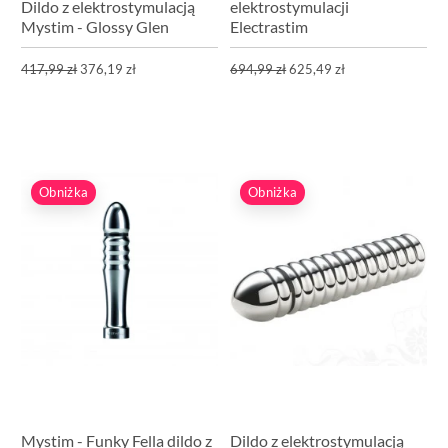
Dildo z elektrostymulacją
elektrostymulacji
Mystim - Glossy Glen
Electrastim
417,99 zł
376,19 zł
694,99 zł
625,49 zł
Obniżka
Obniżka
Mystim - Funky Fella dildo z
Dildo z elektrostymulacją