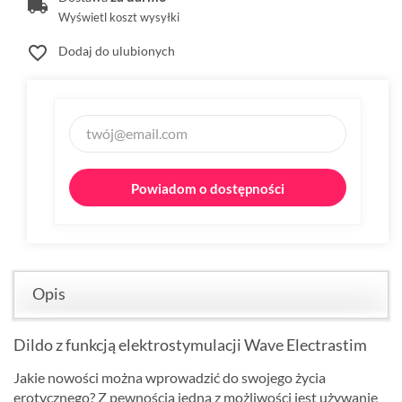
Wyświetl koszt wysyłki
favorite_border
Dodaj do ulubionych
Powiadom o dostępności
Opis
Dildo z funkcją elektrostymulacji Wave Electrastim
Jakie nowości można wprowadzić do swojego życia
erotycznego? Z pewnością jedną z możliwości jest używanie