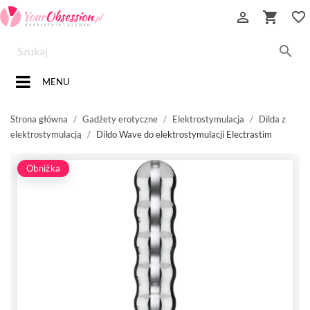


favorite_border

MENU
Strona główna
Gadżety erotyczne
Elektrostymulacja
Dilda z
elektrostymulacją
Dildo Wave do elektrostymulacji Electrastim
Obniżka