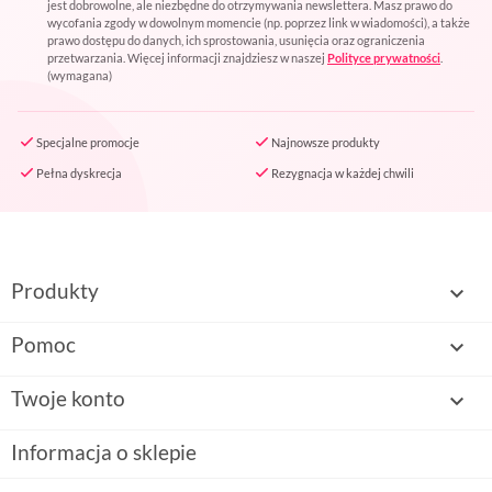
jest dobrowolne, ale niezbędne do otrzymywania newslettera. Masz prawo do
wycofania zgody w dowolnym momencie (np. poprzez link w wiadomości), a także
prawo dostępu do danych, ich sprostowania, usunięcia oraz ograniczenia
przetwarzania. Więcej informacji znajdziesz w naszej
Polityce prywatności
.
(wymagana)
Specjalne promocje
Najnowsze produkty
Pełna dyskrecja
Rezygnacja w każdej chwili
Produkty

Pomoc

Twoje konto

Informacja o sklepie