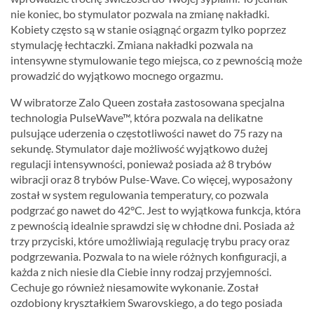
nie koniec, bo stymulator pozwala na zmianę nakładki.
Kobiety często są w stanie osiągnąć orgazm tylko poprzez
stymulację łechtaczki. Zmiana nakładki pozwala na
intensywne stymulowanie tego miejsca, co z pewnością może
prowadzić do wyjątkowo mocnego orgazmu.
W wibratorze Zalo Queen została zastosowana specjalna
technologia PulseWave™, która pozwala na delikatne
pulsujące uderzenia o częstotliwości nawet do 75 razy na
sekundę. Stymulator daje możliwość wyjątkowo dużej
regulacji intensywności, ponieważ posiada aż 8 trybów
wibracji oraz 8 trybów Pulse-Wave. Co więcej, wyposażony
został w system regulowania temperatury, co pozwala
podgrzać go nawet do 42°C. Jest to wyjątkowa funkcja, która
z pewnością idealnie sprawdzi się w chłodne dni. Posiada aż
trzy przyciski, które umożliwiają regulację trybu pracy oraz
podgrzewania. Pozwala to na wiele różnych konfiguracji, a
każda z nich niesie dla Ciebie inny rodzaj przyjemności.
Cechuje go również niesamowite wykonanie. Został
ozdobiony kryształkiem Swarovskiego, a do tego posiada