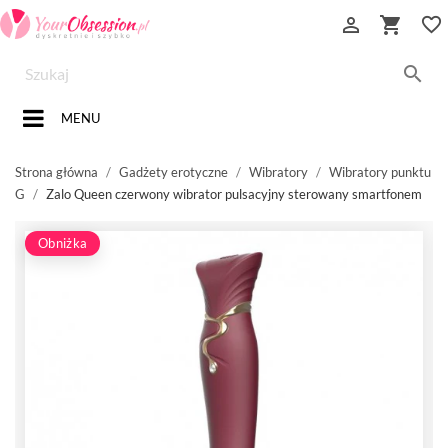


favorite_border

MENU
Strona główna
Gadżety erotyczne
Wibratory
Wibratory punktu
G
Zalo Queen czerwony wibrator pulsacyjny sterowany smartfonem
Obniżka