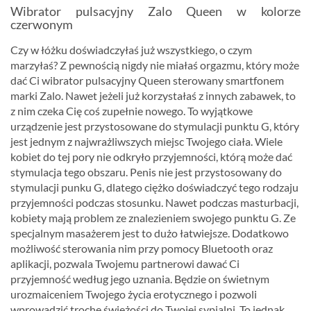
Wibrator pulsacyjny Zalo Queen w kolorze
czerwonym
Czy w łóżku doświadczyłaś już wszystkiego, o czym
marzyłaś? Z pewnością nigdy nie miałaś orgazmu, który może
dać Ci wibrator pulsacyjny Queen sterowany smartfonem
marki Zalo. Nawet jeżeli już korzystałaś z innych zabawek, to
z nim czeka Cię coś zupełnie nowego. To wyjątkowe
urządzenie jest przystosowane do stymulacji punktu G, który
jest jednym z najwrażliwszych miejsc Twojego ciała. Wiele
kobiet do tej pory nie odkryło przyjemności, którą może dać
stymulacja tego obszaru. Penis nie jest przystosowany do
stymulacji punku G, dlatego ciężko doświadczyć tego rodzaju
przyjemności podczas stosunku. Nawet podczas masturbacji,
kobiety mają problem ze znalezieniem swojego punktu G. Ze
specjalnym masażerem jest to dużo łatwiejsze. Dodatkowo
możliwość sterowania nim przy pomocy Bluetooth oraz
aplikacji, pozwala Twojemu partnerowi dawać Ci
przyjemność według jego uznania. Będzie on świetnym
urozmaiceniem Twojego życia erotycznego i pozwoli
wprowadzić trochę świeżości do Twojej sypialni. To jednak