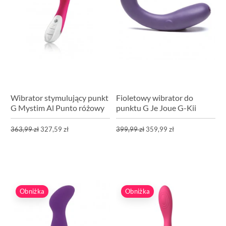
Wibrator stymulujący punkt
Fioletowy wibrator do
G Mystim Al Punto różowy
punktu G Je Joue G-Kii
363,99 zł
327,59 zł
399,99 zł
359,99 zł
Obniżka
Obniżka