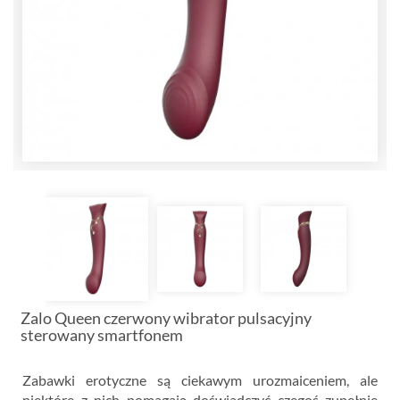
Zalo Queen czerwony wibrator pulsacyjny
sterowany smartfonem
Zabawki erotyczne są ciekawym urozmaiceniem, ale
niektóre z nich pomagają doświadczyć czegoś zupełnie