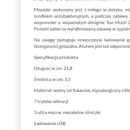
Masażer wykonany jest z miłego w dotyku, mię
środkiem antybakteryjnym, a podczas zabawy 
wspomnieć o wspaniałym designie Too Much 2.0,
Pozwól sobie na wyrafinowaną zabawę w sypialni -
Na uwagę zasługuje nowoczesne ładowanie gad
dostępności gniazdka. Atutem jest też odporność
Specyfikacja produktu:
Długość w cm: 21,8
Średnica w cm: 3,5
Materiał: wolny od ftalanów, hipoalergiczny sili
7 trybów wibracji
3 ultra mocne, niezależne silniczki
Ładowanie USB