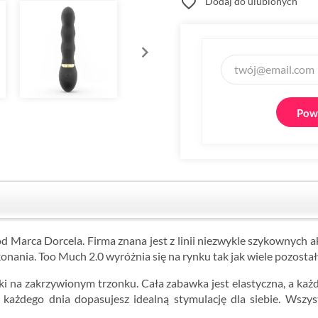
favorite_border
Dodaj do ulubionych
Powi
d Marca Dorcela. Firma znana jest z linii niezwykle szykownych a
konania. Too Much 2.0 wyróżnia się na rynku tak jak wiele pozosta
i na zakrzywionym trzonku. Cała zabawka jest elastyczna, a każ
ażdego dnia dopasujesz idealną stymulację dla siebie. Wszyst