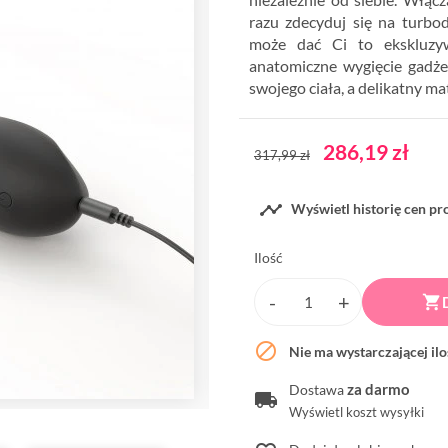
razu zdecyduj się na turbo
może dać Ci to ekskluzyw
anatomiczne wygięcie gadże
swojego ciała, a delikatny m
286,19 zł
317,99 zł

Wyświetl historię cen p
Ilość


Nie ma wystarczającej il
za darmo
Dostawa
Wyświetl koszt wysyłki