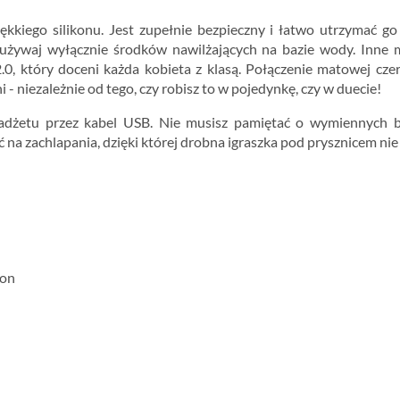
kkiego silikonu. Jest zupełnie bezpieczny i łatwo utrzymać 
używaj wyłącznie środków nawilżających na bazie wody. Inne m
 który doceni każda kobieta z klasą. Połączenie matowej czern
 niezależnie od tego, czy robisz to w pojedynkę, czy w duecie!
żetu przez kabel USB. Nie musisz pamiętać o wymiennych bat
 na zachlapania, dzięki której drobna igraszka pod prysznicem ni
kon