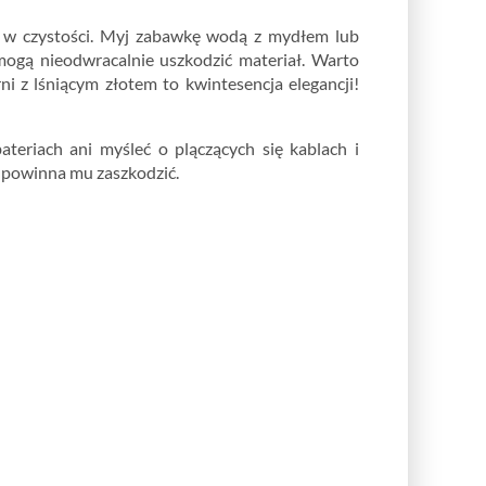
go w czystości. Myj zabawkę wodą z mydłem lub
ogą nieodwracalnie uszkodzić materiał. Warto
i z lśniącym złotem to kwintesencja elegancji!
eriach ani myśleć o plączących się kablach i
e powinna mu zaszkodzić.