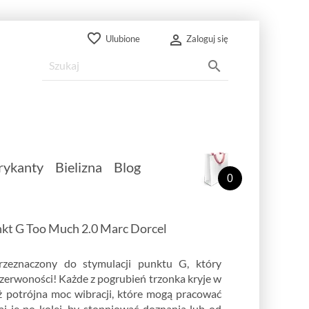
favorite_border

Ulubione
Zaloguj się

rykanty
Bielizna
Blog
0
kt G Too Much 2.0 Marc Dorcel
zeznaczony do stymulacji punktu G, który
czerwoności! Każde z pogrubień trzonka kryje w
aż potrójna moc wibracji, które mogą pracować
zaj je po kolei, by stopniować doznania lub od