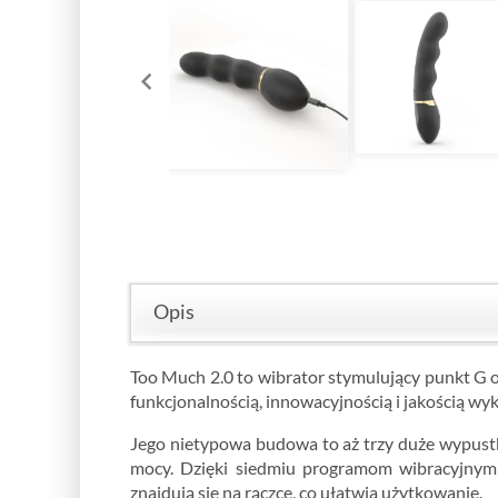
Opis
Too Much 2.0 to wibrator stymulujący punkt G o
funkcjonalnością, innowacyjnością i jakością wy
Jego nietypowa budowa to aż trzy duże wypustk
mocy. Dzięki siedmiu programom wibracyjnym k
znajdują się na rączce, co ułatwia użytkowanie.