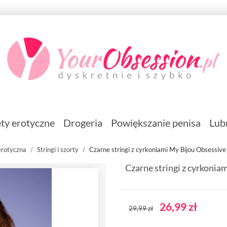
ty erotyczne
Drogeria
Powiększanie penisa
Lub
erotyczna
Stringi i szorty
Czarne stringi z cyrkoniami My Bijou Obsessive
Czarne stringi z cyrkonia
26,99 zł
29,99 zł