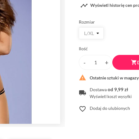

Wyświetl historię cen p
Rozmiar
Ilość


Ostatnie sztuki w magazy
od 9,99 zł
Dostawa
Wyświetl koszt wysyłki
favorite_border
Dodaj do ulubionych