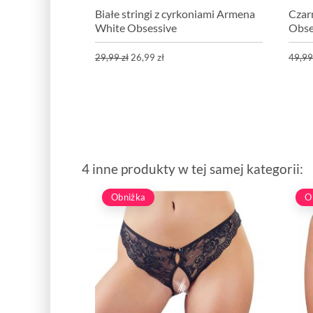
Białe stringi z cyrkoniami Armena
Czar
White Obsessive
Obse
29,99 zł
26,99 zł
49,99
4 inne produkty w tej samej kategorii:
Obniżka
O