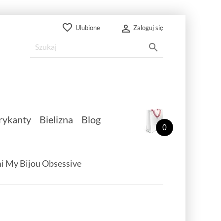
favorite_border

Ulubione
Zaloguj się

rykanty
Bielizna
Blog
0
mi My Bijou Obsessive