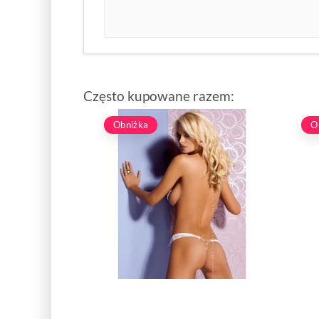
Często kupowane razem:
Obniżka
O