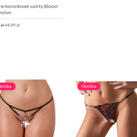
ne koronkowe szorty Bloom
ssive
 zł
44,99 zł
bniżka
Obniżka