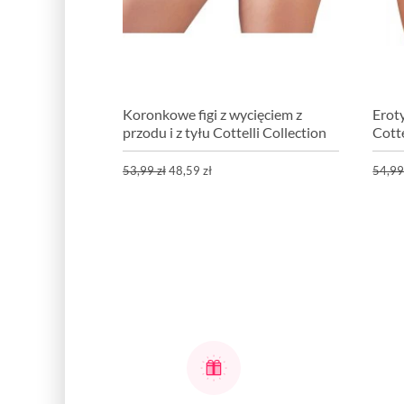
Koronkowe figi z wycięciem z
Erot
przodu i z tyłu Cottelli Collection
Cotte
53,99 zł
48,59 zł
54,99