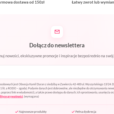
rmowa dostawa od 150zł
Łatwy zwrot lub wymia
Dołącz do newslettera
uj nowości, ekskluzywne promocje i inspiracje bezpośrednio na swój 
sobowych jest Obsesja Kamil Duran z siedzibą w Zawierciu 42-400 ul. Wyszyńskiego 13/24. 
t. 1 lit. a RODO – zgoda). Podanie danych jest dobrowolne, ale niezbędne do otrzymywania ne
oprzez link w wiadomości), a także prawo dostępu do danych, ich sprostowania, usunięcia or
lityce prywatności
.
(wymagana)
Najnowsze produkty
Pełna dyskrecja