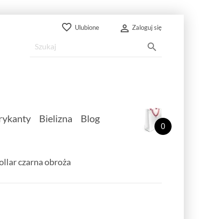
favorite_border

Ulubione
Zaloguj się

rykanty
Bielizna
Blog
0
llar czarna obroża