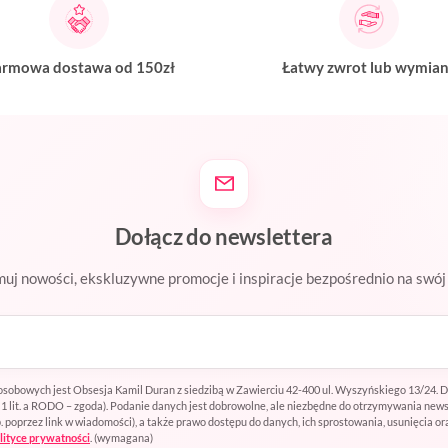
rmowa dostawa od 150zł
Łatwy zwrot lub wymia
Dołącz do newslettera
uj nowości, ekskluzywne promocje i inspiracje bezpośrednio na swój 
sobowych jest Obsesja Kamil Duran z siedzibą w Zawierciu 42-400 ul. Wyszyńskiego 13/24. 
t. 1 lit. a RODO – zgoda). Podanie danych jest dobrowolne, ale niezbędne do otrzymywania ne
oprzez link w wiadomości), a także prawo dostępu do danych, ich sprostowania, usunięcia or
lityce prywatności
.
(wymagana)