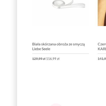
Biała skórzana obroża ze smyczą
Czer
Liebe Seele
KARE
129,99 zł
116,99 zł
141,9