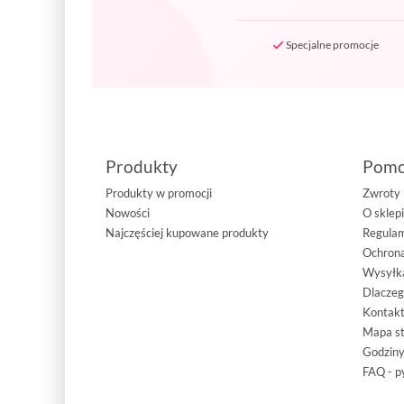
Specjalne promocje
Produkty
Pom
Produkty w promocji
Zwroty 
Nowości
O sklep
Najczęściej kupowane produkty
Regula
Ochrona
Wysyłka
Dlacze
Kontakt
Mapa s
Godziny
FAQ - p