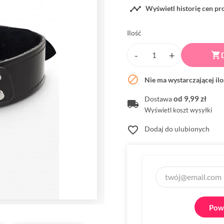

Wyświetl historię cen p
Ilość


Nie ma wystarczającej il
od 9,99 zł
Dostawa
Wyświetl koszt wysyłki
favorite_border
Dodaj do ulubionych
Powi