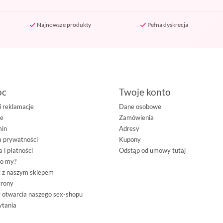
Najnowsze produkty
Pełna dyskrecja
oc
Twoje konto
i reklamacje
Dane osobowe
ie
Zamówienia
min
Adresy
 prywatności
Kupony
 i płatności
Odstąp od umowy tutaj
go my?
 z naszym sklepem
trony
 otwarcia naszego sex-shopu
ytania