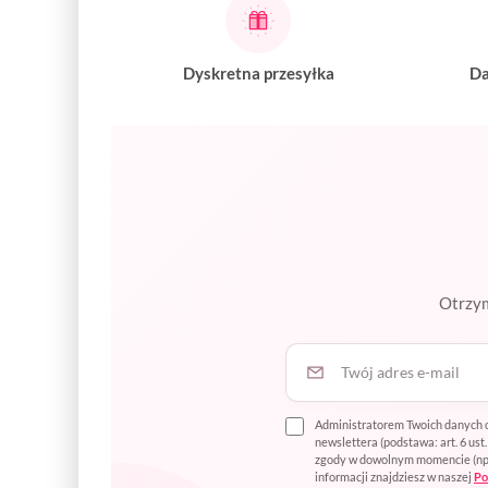
Dyskretna przesyłka
Da
Otrzym
Twój adres e-mail
Administratorem Twoich danych o
newslettera (podstawa: art. 6 us
zgody w dowolnym momencie (np. p
informacji znajdziesz w naszej
Po