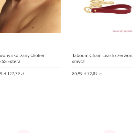
wony skórzany choker
Taboom Chain Leash czerwon
SS Estera
smycz
9 zł
127,79 zł
80,99 zł
72,89 zł