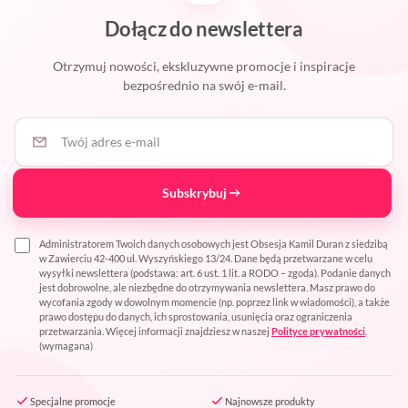
Dołącz do newslettera
Otrzymuj nowości, ekskluzywne promocje i inspiracje
bezpośrednio na swój e-mail.
Twój adres e-mail
Subskrybuj
Administratorem Twoich danych osobowych jest Obsesja Kamil Duran z siedzibą
w Zawierciu 42-400 ul. Wyszyńskiego 13/24. Dane będą przetwarzane w celu
wysyłki newslettera (podstawa: art. 6 ust. 1 lit. a RODO – zgoda). Podanie danych
jest dobrowolne, ale niezbędne do otrzymywania newslettera. Masz prawo do
wycofania zgody w dowolnym momencie (np. poprzez link w wiadomości), a także
prawo dostępu do danych, ich sprostowania, usunięcia oraz ograniczenia
przetwarzania. Więcej informacji znajdziesz w naszej
Polityce prywatności
.
(wymagana)
Specjalne promocje
Najnowsze produkty