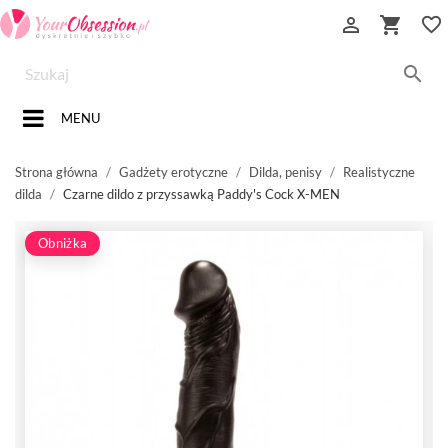


favorite_border

MENU
Strona główna
Gadżety erotyczne
Dilda, penisy
Realistyczne
dilda
Czarne dildo z przyssawką Paddy's Cock X-MEN
Obniżka