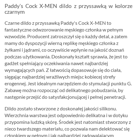
Paddy's Cock X-MEN dildo z przyssawką w kolorze
czarnym
Czarne dildo z przyssawką Paddy's Cock X-MEN to
fantastyczne odwzorowanie męskiego członka w pełnym
wzwodzie. Producent zatroszczył się o każdy detal, a zatem
mamy do dyspozycji wierną replikę męskiego członka z
żyłkami i jądrami, co oczywiście wpłynie na jakość doznań
podczas użytkowania. Doskonały kształt sprawia, że jest to
gadżet spełniający oczekiwania nawet najbardziej
wymagających pań. Z łatwością dopasowuje się do ciała,
sięgając najbardziej wrażliwych miejsc kobiecej strefy
erogennej. Jest idealnym narzędziem do stymulacji punktu G.
Zabawę można rozpocząć od delikatnego pobudzania, by
następnie przejść do satysfakcjonującej i pełnej penetracji.
Dildo zostało stworzone z doskonałej jakości silikonu.
Wierzchnia warstwa jest odpowiednio delikatna i w dotyku
przypomina ludzką skórę. Środek jest natomiast stworzony z
nieco twardszego materiału, co pozwala nam delektować się
członkiem w pełnym i jak najbardziej zadowalającym