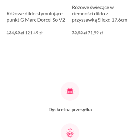
Różowe świecące w
Różowe dildo stymulujące
ciemności dildo z
punkt G Marc Dorcel So V2
przyssawką Silexd 17,6cm
134,99 zł
121,49 zł
79,99 zł
71,99 zł
Dyskretna przesyłka