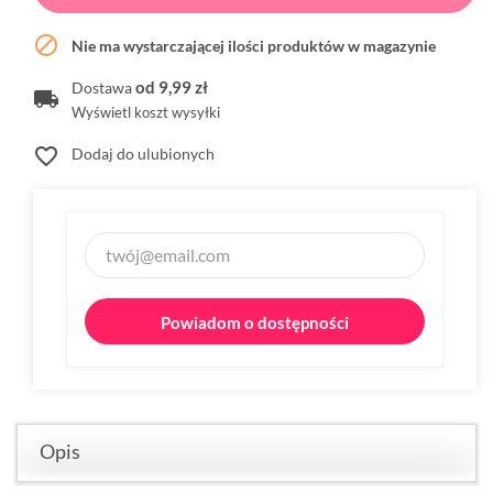

Nie ma wystarczającej ilości produktów w magazynie
od 9,99 zł
Dostawa
Wyświetl koszt wysyłki
favorite_border
Dodaj do ulubionych
Powiadom o dostępności
Opis