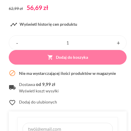
56,69 zł
62,99 zł

Wyświetl historię cen produktu

Dodaj do koszyka

Nie ma wystarczającej ilości produktów w magazynie
od 9,99 zł
Dostawa
Wyświetl koszt wysyłki
favorite_border
Dodaj do ulubionych