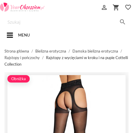


favorite_border

MENU
Strona główna
Bielizna erotyczna
Damska bielizna erotyczna
Rajstopy i pończochy
Rajstopy z wycięciami w kroku i na pupie Cottelli
Collection
Obniżka