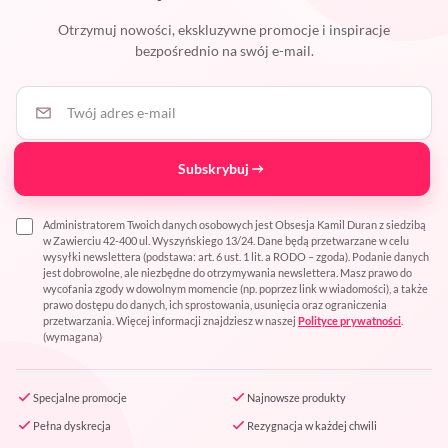
Otrzymuj nowości, ekskluzywne promocje i inspiracje
bezpośrednio na swój e-mail.
Twój adres e-mail
Subskrybuj
Administratorem Twoich danych osobowych jest Obsesja Kamil Duran z siedzibą
w Zawierciu 42-400 ul. Wyszyńskiego 13/24. Dane będą przetwarzane w celu
wysyłki newslettera (podstawa: art. 6 ust. 1 lit. a RODO – zgoda). Podanie danych
jest dobrowolne, ale niezbędne do otrzymywania newslettera. Masz prawo do
wycofania zgody w dowolnym momencie (np. poprzez link w wiadomości), a także
prawo dostępu do danych, ich sprostowania, usunięcia oraz ograniczenia
przetwarzania. Więcej informacji znajdziesz w naszej
Polityce prywatności
.
(wymagana)
Specjalne promocje
Najnowsze produkty
Pełna dyskrecja
Rezygnacja w każdej chwili