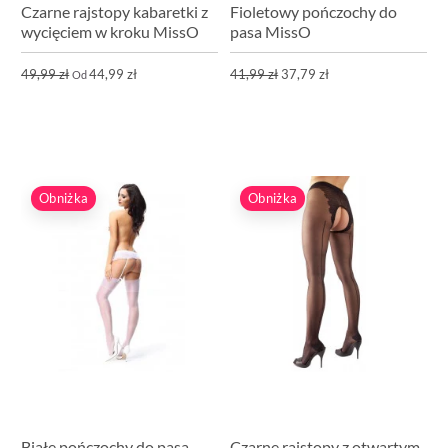
Czarne rajstopy kabaretki z
Fioletowy pończochy do
wycięciem w kroku MissO
pasa MissO
49,99 zł
44,99 zł
41,99 zł
37,79 zł
Od
Obniżka
Obniżka
Białe pończochy do pasa
Czarne rajstopy z otwartym