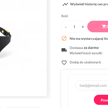

Wyświetl historię cen p
Ilość


Nie ma wystarczającej il
za darmo
Dostawa
Wyświetl koszt wysyłki
favorite_border
Dodaj do ulubionych
Powi