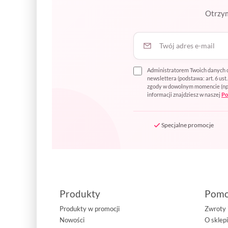
Otrzym
Twój adres e-mail
Administratorem Twoich danych o
newslettera (podstawa: art. 6 us
zgody w dowolnym momencie (np. p
informacji znajdziesz w naszej
Po
Specjalne promocje
Produkty
Pom
Produkty w promocji
Zwroty 
Nowości
O sklep