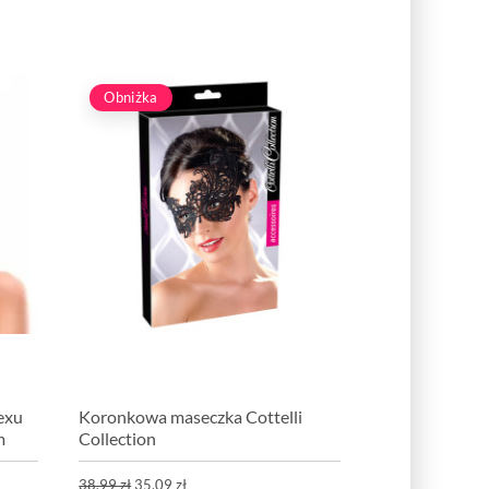
Obniżka
exu
Koronkowa maseczka Cottelli
m
Collection
38,99 zł
35,09 zł