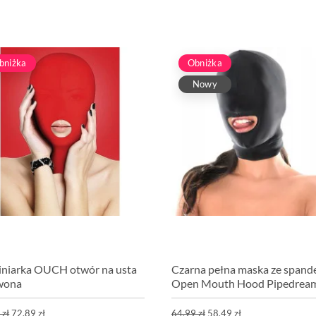
bniżka
Obniżka
Nowy
niarka OUCH otwór na usta
Czarna pełna maska ze spand
wona
Open Mouth Hood Pipedrea
 zł
72,89 zł
64,99 zł
58,49 zł