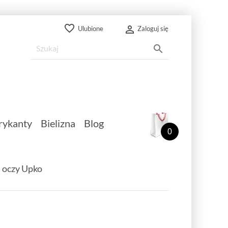
favorite_border

Ulubione
Zaloguj się

rykanty
Bielizna
Blog
0
 oczy Upko