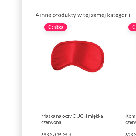
4 inne produkty w tej samej kategorii:
Obniżka
O
Maska na oczy OUCH miękka
Komi
czerwona
czer
39,99 zł
35,99 zł
80,99