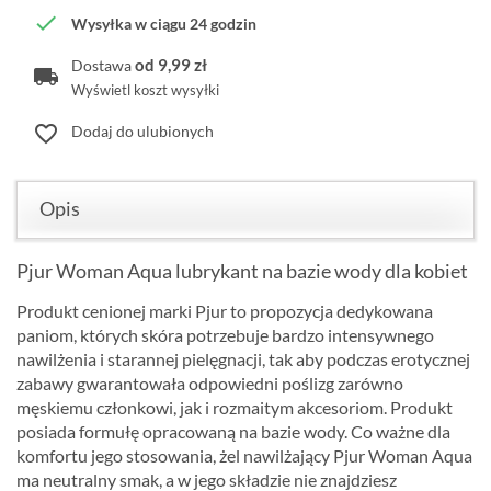

Wysyłka w ciągu 24 godzin
od 9,99 zł
Dostawa
Wyświetl koszt wysyłki
favorite_border
Dodaj do ulubionych
Opis
Pjur Woman Aqua lubrykant na bazie wody dla kobiet
Produkt cenionej marki Pjur to propozycja dedykowana
paniom, których skóra potrzebuje bardzo intensywnego
nawilżenia i starannej pielęgnacji, tak aby podczas erotycznej
zabawy gwarantowała odpowiedni poślizg zarówno
męskiemu członkowi, jak i rozmaitym akcesoriom. Produkt
posiada formułę opracowaną na bazie wody. Co ważne dla
komfortu jego stosowania, żel nawilżający Pjur Woman Aqua
ma neutralny smak, a w jego składzie nie znajdziesz