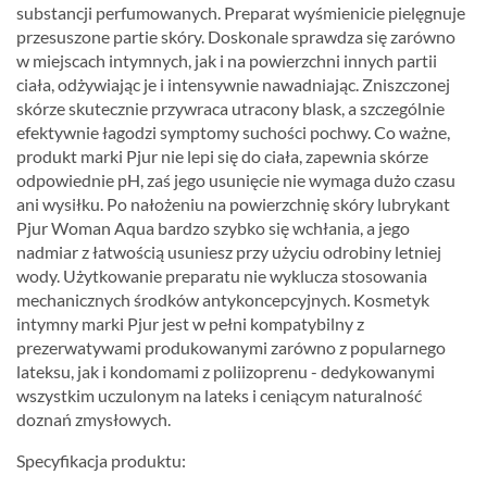
substancji perfumowanych. Preparat wyśmienicie pielęgnuje
przesuszone partie skóry. Doskonale sprawdza się zarówno
w miejscach intymnych, jak i na powierzchni innych partii
ciała, odżywiając je i intensywnie nawadniając. Zniszczonej
skórze skutecznie przywraca utracony blask, a szczególnie
efektywnie łagodzi symptomy suchości pochwy. Co ważne,
produkt marki Pjur nie lepi się do ciała, zapewnia skórze
odpowiednie pH, zaś jego usunięcie nie wymaga dużo czasu
ani wysiłku. Po nałożeniu na powierzchnię skóry lubrykant
Pjur Woman Aqua bardzo szybko się wchłania, a jego
nadmiar z łatwością usuniesz przy użyciu odrobiny letniej
wody. Użytkowanie preparatu nie wyklucza stosowania
mechanicznych środków antykoncepcyjnych. Kosmetyk
intymny marki Pjur jest w pełni kompatybilny z
prezerwatywami produkowanymi zarówno z popularnego
lateksu, jak i kondomami z poliizoprenu - dedykowanymi
wszystkim uczulonym na lateks i ceniącym naturalność
doznań zmysłowych.
Specyfikacja produktu: