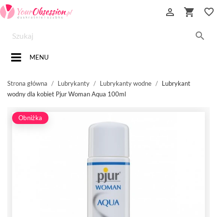


favorite_border

MENU
Strona główna
Lubrykanty
Lubrykanty wodne
Lubrykant
wodny dla kobiet Pjur Woman Aqua 100ml
Obniżka