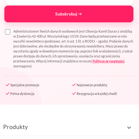
Subskrybuj
Administratorem Twoich danych osobowych jest Obsesja Kamil Duran z siedzibą
w Zawierciu 42-400 ul. Wyszyńskiego 13/24. Dane będą przetwarzane w celu
wysyłki newslettera (podstawa: art. 6 ust. 1 lit. a RODO – zgoda). Podanie danych
jest dobrowolne, ale niezbędne do otrzymywania newslettera. Masz prawo do
wycofania zgody w dowolnym momencie (np. poprzez link w wiadomości), a także
prawo dostępu do danych, ich sprostowania, usunięcia oraz ograniczenia
przetwarzania. Więcej informacji znajdziesz w naszej
Polityce prywatności
.
(wymagana)
Specjalne promocje
Najnowsze produkty
Pełna dyskrecja
Rezygnacja w każdej chwili
Produkty
