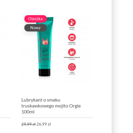
Obniżka
Nowy
Lubrykant o smaku
truskawkowego mojito Orgie
100ml
29,99 zł
26,99 zł