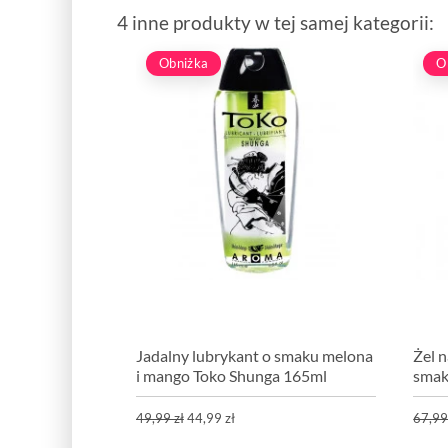
4 inne produkty w tej samej kategorii:
Obniżka
O
Jadalny lubrykant o smaku melona
Żel 
i mango Toko Shunga 165ml
smak
49,99 zł
44,99 zł
67,99