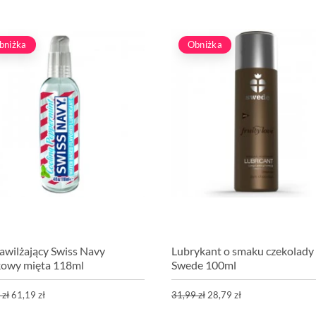
bniżka
Obniżka
nawilżający Swiss Navy
Lubrykant o smaku czekolady
owy mięta 118ml
Swede 100ml
 zł
61,19 zł
31,99 zł
28,79 zł