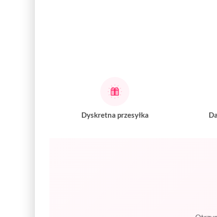
Dyskretna przesyłka
Da
Otrzym