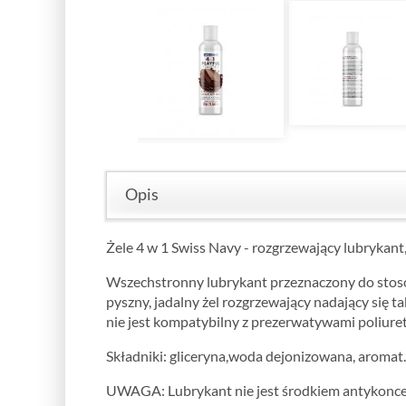
Opis
Żele 4 w 1 Swiss Navy - rozgrzewający lubrykant
Wszechstronny lubrykant przeznaczony do stosow
pyszny, jadalny żel rozgrzewający nadający się t
nie jest kompatybilny z prezerwatywami poliur
Składniki: gliceryna,woda dejonizowana, aromat.
UWAGA: Lubrykant nie jest środkiem antykonce