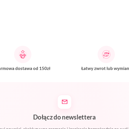
rmowa dostawa od 150zł
Łatwy zwrot lub wymia
Dołącz do newslettera
uj nowości, ekskluzywne promocje i inspiracje bezpośrednio na swój 