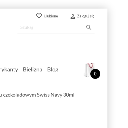
favorite_border

Ulubione
Zaloguj się

rykanty
Bielizna
Blog
0
ku czekoladowym Swiss Navy 30ml