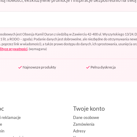
sobowych jest Obsesja Kamil Duran z siedzibą w Zawierciu 42-400 ul. Wyszyńskiego 13/24. 
t. 1 lit. a RODO – zgoda). Podanie danych jest dobrowolne, ale niezbędne do otrzymywania ne
oprzez link w wiadomości), a także prawo dostępu do danych, ich sprostowania, usunięcia or
lityce prywatności
.
(wymagana)
Najnowsze produkty
Pełna dyskrecja
oc
Twoje konto
i reklamacje
Dane osobowe
ie
Zamówienia
min
Adresy