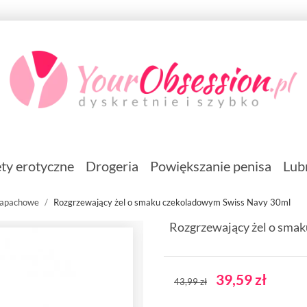
ty erotyczne
Drogeria
Powiększanie penisa
Lub
zapachowe
Rozgrzewający żel o smaku czekoladowym Swiss Navy 30ml
Rozgrzewający żel o sma
39,59 zł
43,99 zł