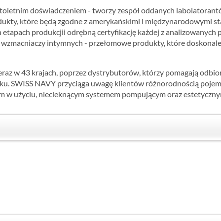
oletnim doświadczeniem - tworzy zespół oddanych labolatorantów
kty, które będą zgodne z amerykańskimi i międzynarodowymi sta
ch etapach produkcjii odrębną certyfikację każdej z analizowanyc
ch wzmacniaczy intymnych - przełomowe produkty, które doskonale
raz w 43 krajach, poprzez dystrybutorów, którzy pomagają odbio
ieku. SWISS NAVY przyciąga uwagę klientów różnorodnością pojem
w użyciu, niecieknącym systemem pompującym oraz estetycznym