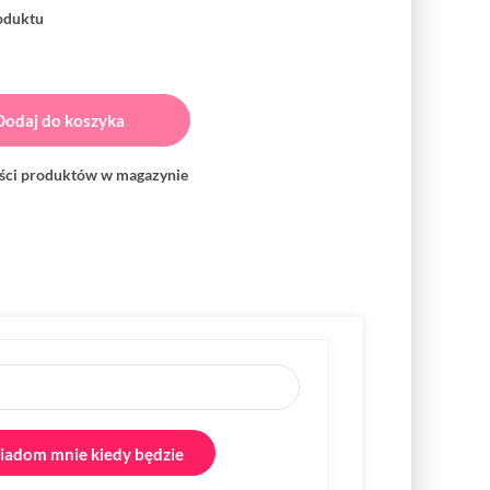
roduktu
Dodaj do koszyka
ości produktów w magazynie
adom mnie kiedy będzie