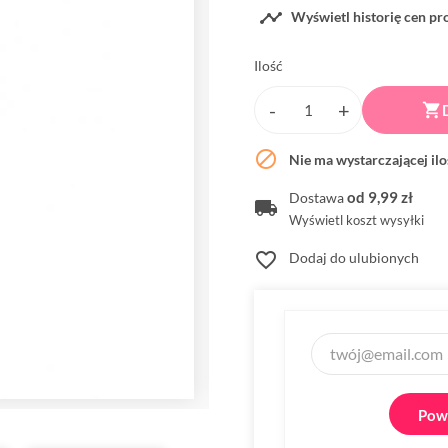

Wyświetl historię cen p
Ilość


Nie ma wystarczającej il
od 9,99 zł
Dostawa
Wyświetl koszt wysyłki
favorite_border
Dodaj do ulubionych
Powi