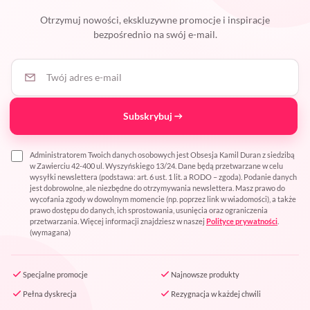
Otrzymuj nowości, ekskluzywne promocje i inspiracje
bezpośrednio na swój e-mail.
Twój adres e-mail
Subskrybuj
Administratorem Twoich danych osobowych jest Obsesja Kamil Duran z siedzibą
w Zawierciu 42-400 ul. Wyszyńskiego 13/24. Dane będą przetwarzane w celu
wysyłki newslettera (podstawa: art. 6 ust. 1 lit. a RODO – zgoda). Podanie danych
jest dobrowolne, ale niezbędne do otrzymywania newslettera. Masz prawo do
wycofania zgody w dowolnym momencie (np. poprzez link w wiadomości), a także
prawo dostępu do danych, ich sprostowania, usunięcia oraz ograniczenia
przetwarzania. Więcej informacji znajdziesz w naszej
Polityce prywatności
.
(wymagana)
Specjalne promocje
Najnowsze produkty
Pełna dyskrecja
Rezygnacja w każdej chwili