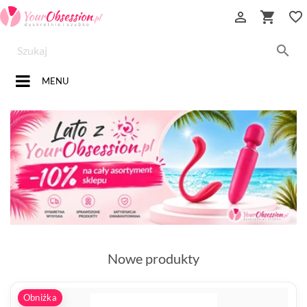


favorite_border

MENU
Nowe produkty
Obniżka