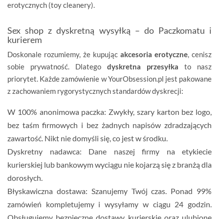
erotycznych (toy cleanery).
Sex shop z dyskretną wysyłką – do Paczkomatu i
kurierem
Doskonale rozumiemy, że kupując
akcesoria erotyczne
, cenisz
sobie prywatność. Dlatego
dyskretna przesyłka
to nasz
priorytet. Każde zamówienie w YourObsession.pl jest pakowane
z zachowaniem rygorystycznych standardów dyskrecji:
W 100% anonimowa paczka:
Zwykły, szary karton bez logo,
bez taśm firmowych i bez żadnych napisów zdradzających
zawartość. Nikt nie domyśli się, co jest w środku.
Dyskretny nadawca:
Dane naszej firmy na etykiecie
kurierskiej lub bankowym wyciągu nie kojarzą się z branżą dla
dorosłych.
Błyskawiczna dostawa:
Szanujemy Twój czas. Ponad 99%
zamówień kompletujemy i wysyłamy w ciągu
24 godzin
.
Obsługujemy bezpieczne dostawy kurierskie oraz ulubione