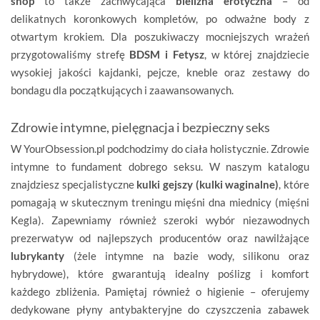
shop
to także zachwycająca
bielizna erotyczna
– od
delikatnych koronkowych kompletów, po odważne body z
otwartym krokiem. Dla poszukiwaczy mocniejszych wrażeń
przygotowaliśmy strefę
BDSM i Fetysz
, w której znajdziecie
wysokiej jakości kajdanki, pejcze, kneble oraz zestawy do
bondagu dla początkujących i zaawansowanych.
Zdrowie intymne, pielęgnacja i bezpieczny seks
W YourObsession.pl podchodzimy do ciała holistycznie. Zdrowie
intymne to fundament dobrego seksu. W naszym katalogu
znajdziesz specjalistyczne
kulki gejszy (kulki waginalne)
, które
pomagają w skutecznym treningu mięśni dna miednicy (mięśni
Kegla). Zapewniamy również szeroki wybór niezawodnych
prezerwatyw od najlepszych producentów oraz nawilżające
lubrykanty
(żele intymne na bazie wody, silikonu oraz
hybrydowe), które gwarantują idealny poślizg i komfort
każdego zbliżenia. Pamiętaj również o higienie – oferujemy
dedykowane płyny antybakteryjne do czyszczenia zabawek