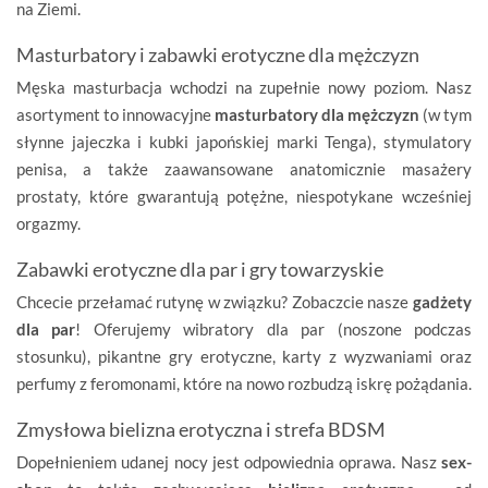
na Ziemi.
Masturbatory i zabawki erotyczne dla mężczyzn
Męska masturbacja wchodzi na zupełnie nowy poziom. Nasz
asortyment to innowacyjne
masturbatory dla mężczyzn
(w tym
słynne jajeczka i kubki japońskiej marki Tenga), stymulatory
penisa, a także zaawansowane anatomicznie masażery
prostaty, które gwarantują potężne, niespotykane wcześniej
orgazmy.
Zabawki erotyczne dla par i gry towarzyskie
Chcecie przełamać rutynę w związku? Zobaczcie nasze
gadżety
dla par
! Oferujemy wibratory dla par (noszone podczas
stosunku), pikantne gry erotyczne, karty z wyzwaniami oraz
perfumy z feromonami, które na nowo rozbudzą iskrę pożądania.
Zmysłowa bielizna erotyczna i strefa BDSM
Dopełnieniem udanej nocy jest odpowiednia oprawa. Nasz
sex-