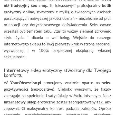
niż tradycyjny sex shop.
To luksusowy i profesjonalny
butik
erotyczny online
, stworzony z myślą o świadomych osobach
poszukujących najwyższej jakości doznań – niezależnie od płci,
orientacji czy dotychczasowego doświadczenia. Seks dawno
przestał być tematem tabu. Dziś to ważny element zdrowego
stylu życia i dbania o well-being. Wejście do naszego
internetowego sklepu to Twój pierwszy krok w stronę radosnej,
wyzwolonej i w 100% bezpiecznej eksploracji własnej
seksualności.
Internetowy sklep erotyczny stworzony dla Twojego
komfortu
W
YourObsession.pl
promujemy wartości oparte na
seks-
pozytywności (sex-positive)
. Głęboko wierzymy, że każdy
zasługuje na spełnienie i satysfakcję w życiu intymnym. Nasz
internetowy sklep erotyczny
został zaprojektowany tak, aby
zapewnić Ci maksymalny komfort podczas zakupów. Oprócz
starannie wyselekcjonowanego asortymentu, oferujemy