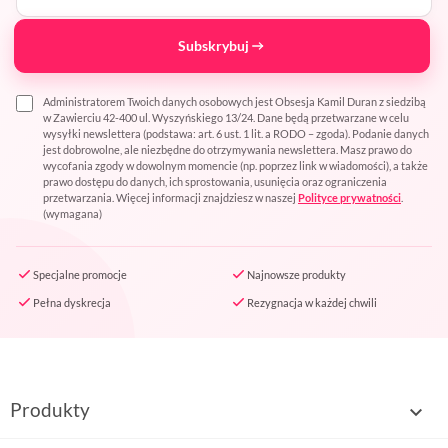
Subskrybuj
Administratorem Twoich danych osobowych jest Obsesja Kamil Duran z siedzibą
w Zawierciu 42-400 ul. Wyszyńskiego 13/24. Dane będą przetwarzane w celu
wysyłki newslettera (podstawa: art. 6 ust. 1 lit. a RODO – zgoda). Podanie danych
jest dobrowolne, ale niezbędne do otrzymywania newslettera. Masz prawo do
wycofania zgody w dowolnym momencie (np. poprzez link w wiadomości), a także
prawo dostępu do danych, ich sprostowania, usunięcia oraz ograniczenia
przetwarzania. Więcej informacji znajdziesz w naszej
Polityce prywatności
.
(wymagana)
Specjalne promocje
Najnowsze produkty
Pełna dyskrecja
Rezygnacja w każdej chwili
Produkty
