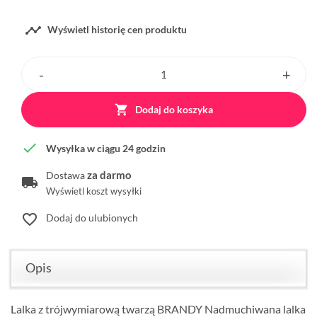

Wyświetl historię cen produktu

Dodaj do koszyka

Wysyłka w ciągu 24 godzin
za darmo
Dostawa
Wyświetl koszt wysyłki
favorite_border
Dodaj do ulubionych
Opis
Lalka z trójwymiarową twarzą BRANDY Nadmuchiwana lalka