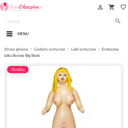


favorite_border

MENU
Strona główna
Gadżety erotyczne
Lalki erotyczne
Erotyczna
lalka Brandy Big Boob
Obniżka