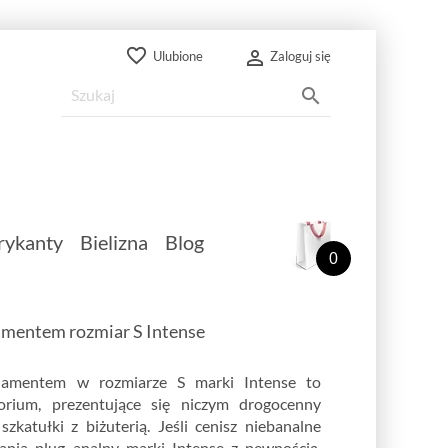
favorite_border

Ulubione
Zaloguj się

rykanty
Bielizna
Blog
0
amentem rozmiar S Intense
iamentem w rozmiarze S marki Intense to
orium, prezentujące się niczym drogocenny
zkatułki z biżuterią. Jeśli cenisz niebanalne
ania plug analny marki Intense z pewnością