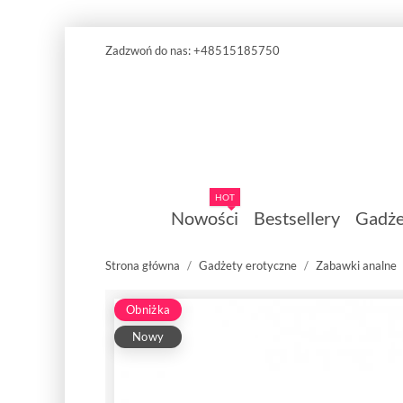
Zadzwoń do nas:
+48515185750
HOT
Nowości
Bestsellery
Gadże
Strona główna
Gadżety erotyczne
Zabawki analne
Obniżka
Nowy