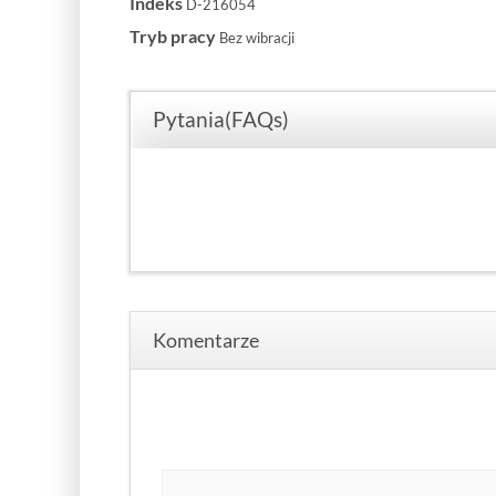
Indeks
D-216054
Tryb pracy
Bez wibracji
Pytania(FAQs)
Komentarze