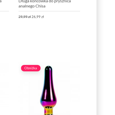
a
Długa końcówka do prysznica
analnego Chisa
29,99 zł
26,99 zł
Obniżka