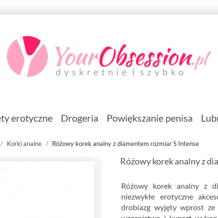
ty erotyczne
Drogeria
Powiększanie penisa
Lub
Korki analne
Różowy korek analny z diamentem rozmiar S Intense
Różowy korek analny z di
Różowy korek analny z d
niezwykłe erotyczne akces
drobiazg wyjęty wprost ze s
wzornictwo i kunszt wykon