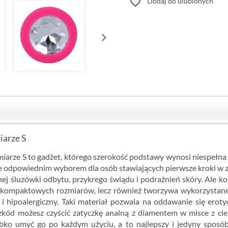
favorite_border
Dodaj do ulubionych
iarze S
arze S to gadżet, którego szerokość podstawy wynosi niespełna 
e odpowiednim wyborem dla osób stawiających pierwsze kroki w 
nej śluzówki odbytu, przykrego świądu i podrażnień skóry. Ale 
go kompaktowych rozmiarów, lecz również tworzywa wykorzystaneg
i hipoalergiczny. Taki materiał pozwala na oddawanie się erotyc
zkód możesz czyścić zatyczkę analną z diamentem w misce z ci
bko umyć go po każdym użyciu, a to najlepszy i jedyny sposób,