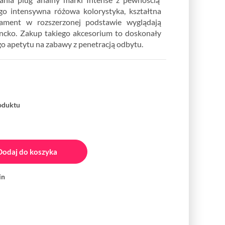
go intensywna różowa kolorystyka, kształtna
iament w rozszerzonej podstawie wyglądają
ancko. Zakup takiego akcesorium to doskonały
go apetytu na zabawy z penetracją odbytu.
roduktu
Dodaj do koszyka
in