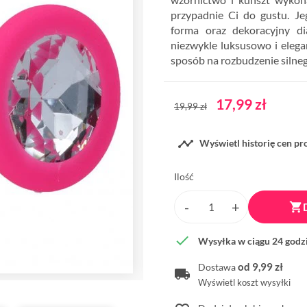
przypadnie Ci do gustu. Je
forma oraz dekoracyjny d
niezwykle luksusowo i eleg
sposób na rozbudzenie silne
17,99 zł
19,99 zł

Wyświetl historię cen p
Ilość


Wysyłka w ciągu 24 godz
od 9,99 zł
Dostawa
Wyświetl koszt wysyłki