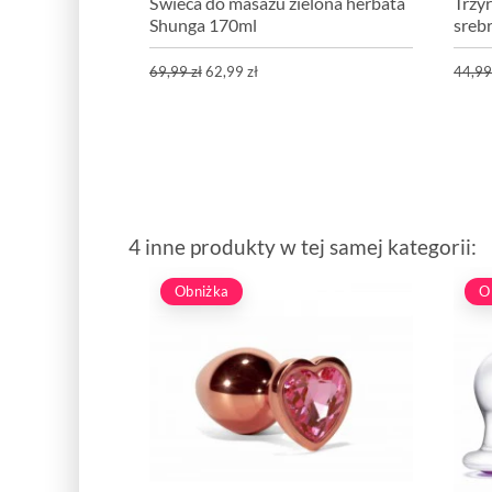
Świeca do masażu zielona herbata
Trzy
Shunga 170ml
sreb
69,99 zł
62,99 zł
44,99
4 inne produkty w tej samej kategorii:
Obniżka
O