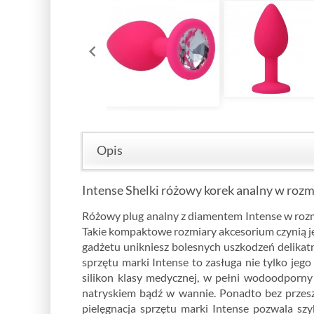
Opis
Intense Shelki różowy korek analny w rozm
Różowy plug analny z diamentem Intense w rozmi
Takie kompaktowe rozmiary akcesorium czynią j
gadżetu unikniesz bolesnych uszkodzeń delikat
sprzętu marki Intense to zasługa nie tylko je
silikon klasy medycznej, w pełni wodoodporny 
natryskiem bądź w wannie. Ponadto bez przes
pielęgnacja sprzętu marki Intense pozwala szy