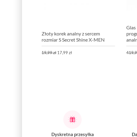
Glas 
Złoty korek analny z sercem
prog
rozmiar S Secret Shine X-MEN
anal
19,99 zł
17,99 zł
419,9
Dyskretna przesyłka
Da