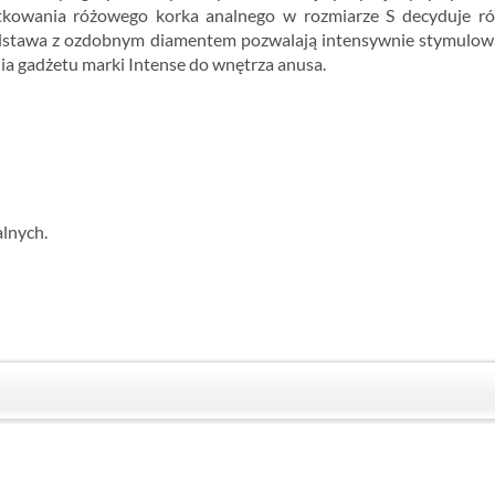
tkowania różowego korka analnego w rozmiarze S decyduje rów
dstawa z ozdobnym diamentem pozwalają intensywnie stymulować
a gadżetu marki Intense do wnętrza anusa.
alnych.