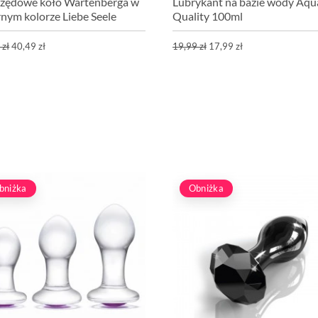
rzędowe koło Wartenberga w
Lubrykant na bazie wody Aqu
rnym kolorze Liebe Seele
Quality 100ml
 zł
40,49 zł
19,99 zł
17,99 zł
bniżka
Obniżka