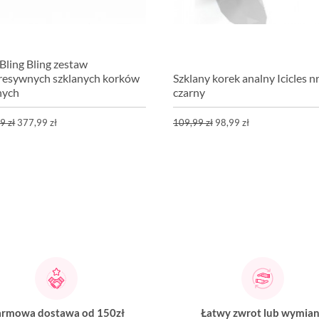
Bling Bling zestaw
resywnych szklanych korków
Szklany korek analny Icicles n
nych
czarny
9 zł
377,99 zł
109,99 zł
98,99 zł
rmowa dostawa od 150zł
Łatwy zwrot lub wymia