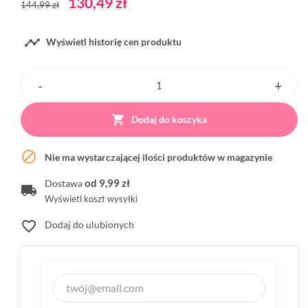
130,49 zł
144,99 zł

Wyświetl historię cen produktu

Dodaj do koszyka

Nie ma wystarczającej ilości produktów w magazynie
od 9,99 zł
Dostawa
Wyświetl koszt wysyłki
favorite_border
Dodaj do ulubionych