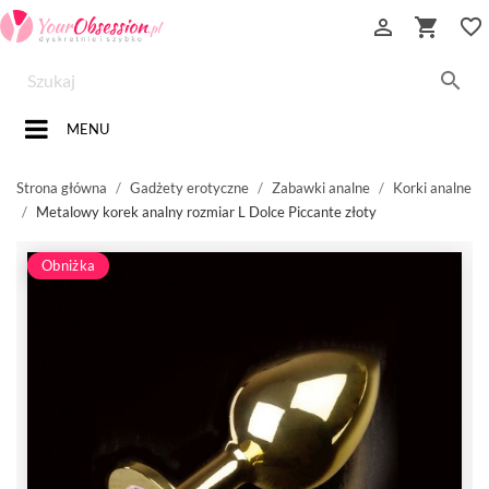


favorite_border

MENU
Strona główna
Gadżety erotyczne
Zabawki analne
Korki analne
Metalowy korek analny rozmiar L Dolce Piccante złoty
Obniżka