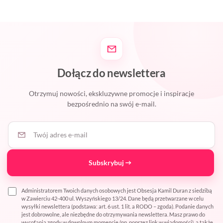
Dołącz do newslettera
Otrzymuj nowości, ekskluzywne promocje i inspiracje
bezpośrednio na swój e-mail.
Twój adres e-mail
Subskrybuj
Administratorem Twoich danych osobowych jest Obsesja Kamil Duran z siedzibą
w Zawierciu 42-400 ul. Wyszyńskiego 13/24. Dane będą przetwarzane w celu
wysyłki newslettera (podstawa: art. 6 ust. 1 lit. a RODO – zgoda). Podanie danych
jest dobrowolne, ale niezbędne do otrzymywania newslettera. Masz prawo do
wycofania zgody w dowolnym momencie (np. poprzez link w wiadomości), a także