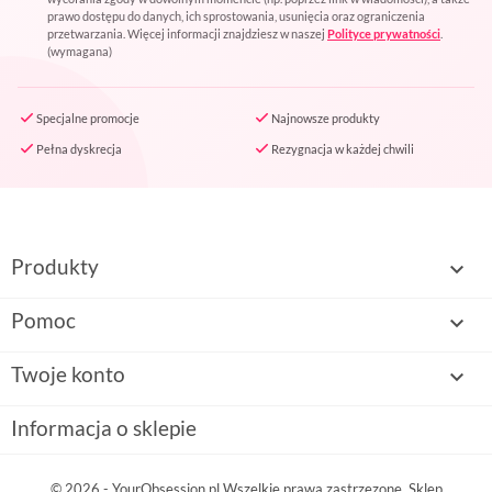
prawo dostępu do danych, ich sprostowania, usunięcia oraz ograniczenia
przetwarzania. Więcej informacji znajdziesz w naszej
Polityce prywatności
.
(wymagana)
Specjalne promocje
Najnowsze produkty
Pełna dyskrecja
Rezygnacja w każdej chwili
Produkty

Pomoc

Twoje konto

Informacja o sklepie
© 2026 - YourObsession.pl Wszelkie prawa zastrzezone. Sklep