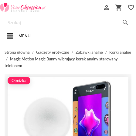


favorite_border

MENU
Strona główna
Gadżety erotyczne
Zabawki analne
Korki analne
Magic Motion Magic Bunny wibrujący korek analny sterowany
telefonem
Obniżka