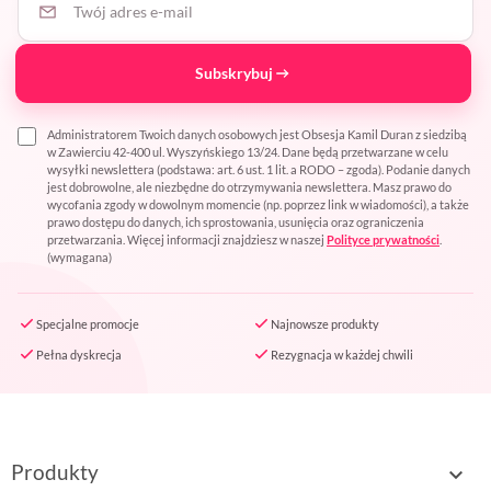
Subskrybuj
Administratorem Twoich danych osobowych jest Obsesja Kamil Duran z siedzibą
w Zawierciu 42-400 ul. Wyszyńskiego 13/24. Dane będą przetwarzane w celu
wysyłki newslettera (podstawa: art. 6 ust. 1 lit. a RODO – zgoda). Podanie danych
jest dobrowolne, ale niezbędne do otrzymywania newslettera. Masz prawo do
wycofania zgody w dowolnym momencie (np. poprzez link w wiadomości), a także
prawo dostępu do danych, ich sprostowania, usunięcia oraz ograniczenia
przetwarzania. Więcej informacji znajdziesz w naszej
Polityce prywatności
.
(wymagana)
Specjalne promocje
Najnowsze produkty
Pełna dyskrecja
Rezygnacja w każdej chwili
Produkty
