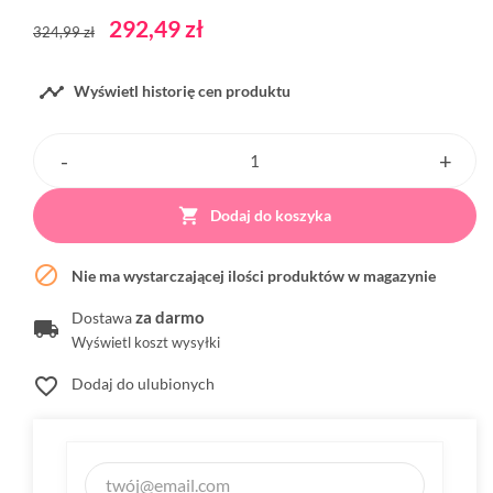
292,49 zł
324,99 zł

Wyświetl historię cen produktu

Dodaj do koszyka

Nie ma wystarczającej ilości produktów w magazynie
za darmo
Dostawa
Wyświetl koszt wysyłki
favorite_border
Dodaj do ulubionych