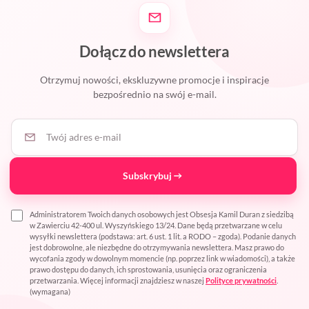
Dołącz do newslettera
Otrzymuj nowości, ekskluzywne promocje i inspiracje
bezpośrednio na swój e-mail.
Twój adres e-mail
Subskrybuj
Administratorem Twoich danych osobowych jest Obsesja Kamil Duran z siedzibą
w Zawierciu 42-400 ul. Wyszyńskiego 13/24. Dane będą przetwarzane w celu
wysyłki newslettera (podstawa: art. 6 ust. 1 lit. a RODO – zgoda). Podanie danych
jest dobrowolne, ale niezbędne do otrzymywania newslettera. Masz prawo do
wycofania zgody w dowolnym momencie (np. poprzez link w wiadomości), a także
prawo dostępu do danych, ich sprostowania, usunięcia oraz ograniczenia
przetwarzania. Więcej informacji znajdziesz w naszej
Polityce prywatności
.
(wymagana)