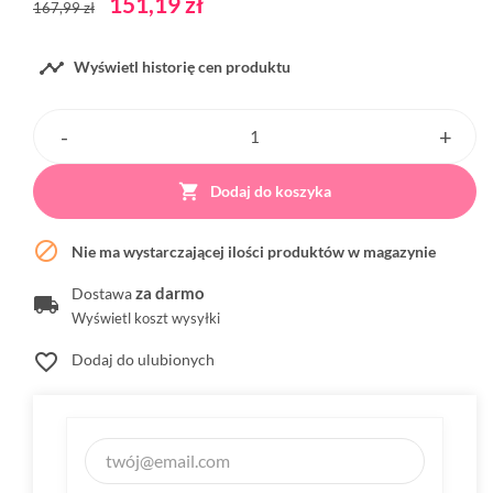
151,19 zł
167,99 zł

Wyświetl historię cen produktu

Dodaj do koszyka

Nie ma wystarczającej ilości produktów w magazynie
za darmo
Dostawa
Wyświetl koszt wysyłki
favorite_border
Dodaj do ulubionych