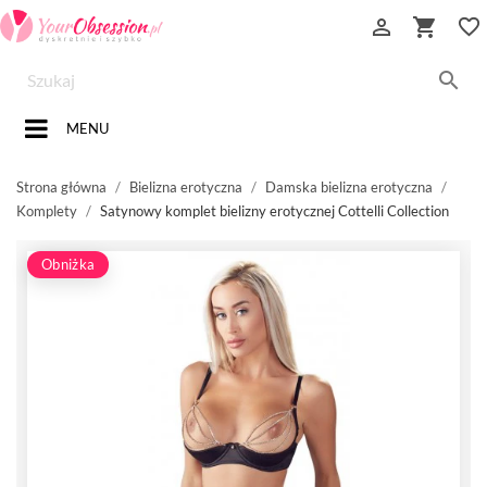


favorite_border

MENU
Strona główna
Bielizna erotyczna
Damska bielizna erotyczna
Komplety
Satynowy komplet bielizny erotycznej Cottelli Collection
Obniżka