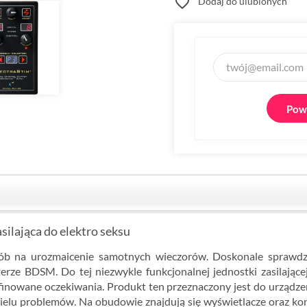
favorite_border
Dodaj do ulubionych
Powi
ilająca do elektro seksu
ób na urozmaicenie samotnych wieczorów. Doskonale sprawdzi
erze BDSM. Do tej niezwykle funkcjonalnej jednostki zasilające
afinowane oczekiwania. Produkt ten przeznaczony jest do urząd
 wielu problemów. Na obudowie znajdują się wyświetlacze oraz ko