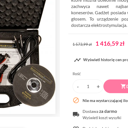
zachwyca nawet najbar
koneserów. Gadżet posiada 
głosem. To urządzenie po
dostarcza elektrostymulacja.
1 416,59 zł
1 573,99 zł

Wyświetl historię cen p
Ilość


Nie ma wystarczającej il
za darmo
Dostawa
Wyświetl koszt wysyłki