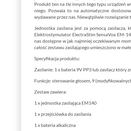
Produkt ten na tle innych tego typu urządzeń w
niego. Pozwala to na automatyczne dostosowa
wydawane przez nas. Niewątpliwie rozwiązanie 
Jednostka zasilana jest za pomocą zasilacza, 
Elektrostymulator ElectraStim SensaVox EM-140 
nas dostępne w jak najmniej oczekiwanym momen
całość zestawu zasilającego umieszczono w małe
Specyfikacja produktu:
Zasilanie: 1 x bateria 9V PP3 lub zasilacz który 
Funkcje: sterowanie głosem, 9 (modyfikowalny
Zestaw zawiera:
1 x jednostka zasilająca EM140
1 x przejściówka do zasilania
1 x bateria alkaliczna