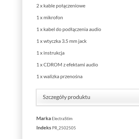
2 x kable połączeniowe
1 x mikrofon
1 x kabel do podłączenia audio
1 x wtyczka 3.5 mm jack
1 x instrukcja
1 x CDROM z efektami audio
1 x walizka przenośna
Szczegóły produktu
Marka
ElectraStim
Indeks
PR_2502505