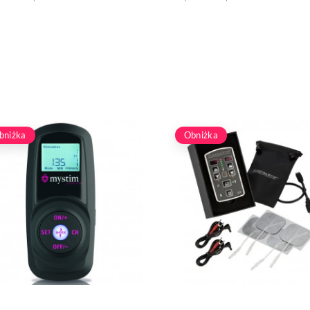
bniżka
Obniżka