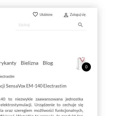
favorite_border

Ulubione
Zaloguj się

rykanty
Bielizna
Blog
0
lectrastim
cji SensaVox EM-140 Electrastim
140 to niezwykle zaawansowana jednostka
elektrostymulacji. Urządzenie to cechuje się
ia oraz szeregiem możliwości funkcjonalnych,
ikować. Wszystko to sprawia, że produkt ten