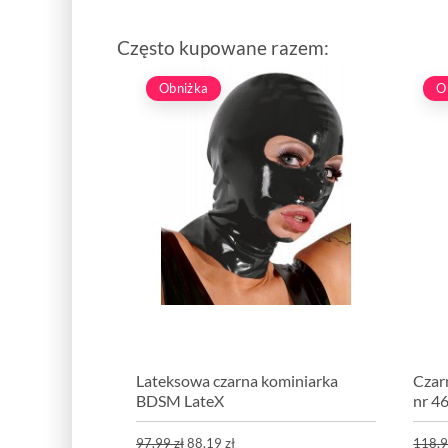
Często kupowane razem:
Obniżka
O
Lateksowa czarna kominiarka
Czarn
BDSM LateX
nr 4
97,99 zł
88,19 zł
118,9