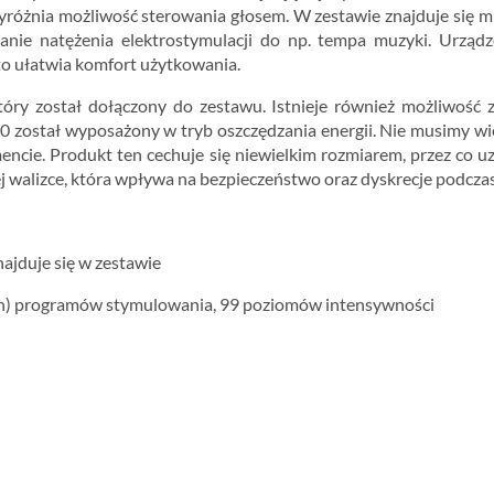
yróżnia możliwość sterowania głosem. W zestawie znajduje się mi
nie natężenia elektrostymulacji do np. tempa muzyki. Urządz
to ułatwia komfort użytkowania.
który został dołączony do zestawu. Istnieje również możliwość z
został wyposażony w tryb oszczędzania energii. Nie musimy więc 
cie. Produkt ten cechuje się niewielkim rozmiarem, przez co 
j walizce, która wpływa na bezpieczeństwo oraz dyskrecje podcza
znajduje się w zestawie
ch) programów stymulowania, 99 poziomów intensywności