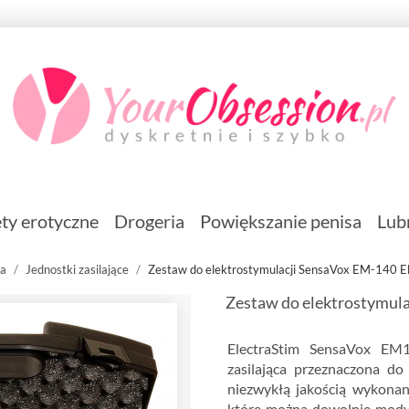
ty erotyczne
Drogeria
Powiększanie penisa
Lub
ja
Jednostki zasilające
Zestaw do elektrostymulacji SensaVox EM-140 E
Zestaw do elektrostymula
ElectraStim SensaVox EM
zasilająca przeznaczona do 
niezwykłą jakością wykonan
które można dowolnie modyf