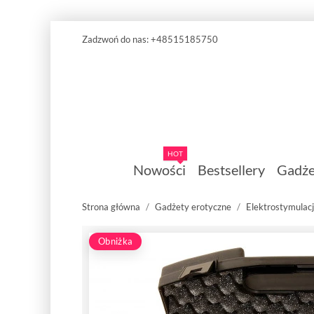
Zadzwoń do nas:
+48515185750
HOT
Nowości
Bestsellery
Gadże
Strona główna
Gadżety erotyczne
Elektrostymulac
Obniżka