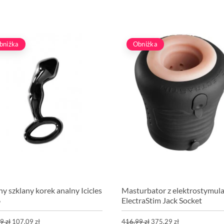
bniżka
Obniżka
y szklany korek analny Icicles
Masturbator z elektrostymula
6
ElectraStim Jack Socket
9 zł
107,09 zł
416,99 zł
375,29 zł