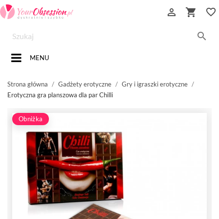


favorite_border

MENU
Strona główna
Gadżety erotyczne
Gry i igraszki erotyczne
Erotyczna gra planszowa dla par Chilli
Obniżka