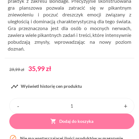
praktyk z zakresu Bondage. Precyzyjnie skonstruowana
gra planszowa pozwala zatracić się w pikantnym
zniewoleniu i poczuć dreszczyk emocji związany z
uległością i dominacją charakterystyczną dla tego świata.
Gra przeznaczona jest dla osób o mocnych nerwach,
zawiera wiele pikantnych zadań i treści, które intensywnie
pobudzają zmysły, wprowadzając na nowy poziom
doznań.
35,99 zł
39,99 zł

Wyświetl historię cen produktu

Dodaj do koszyka

Nie ma wystarczającej ilości produktów w magazynie