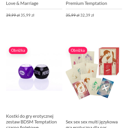
Love & Marriage
Premium Temptation
39,99 zł
35,99 zł
35,99 zł
32,39 zł
Obniżka
Obniżka
Kostki do gry erotycznej
zestaw BDSM Temptation
Sex sex sex multi językowa
czarno fioletowe
gra erotyczna dla par