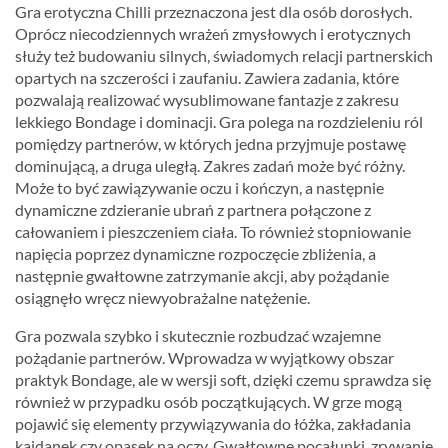
Gra erotyczna Chilli przeznaczona jest dla osób dorosłych.
Oprócz niecodziennych wrażeń zmysłowych i erotycznych
służy też budowaniu silnych, świadomych relacji partnerskich
opartych na szczerości i zaufaniu. Zawiera zadania, które
pozwalają realizować wysublimowane fantazje z zakresu
lekkiego Bondage i dominacji. Gra polega na rozdzieleniu ról
pomiędzy partnerów, w których jedna przyjmuje postawę
dominującą, a druga uległą. Zakres zadań może być różny.
Może to być zawiązywanie oczu i kończyn, a następnie
dynamiczne zdzieranie ubrań z partnera połączone z
całowaniem i pieszczeniem ciała. To również stopniowanie
napięcia poprzez dynamiczne rozpoczęcie zbliżenia, a
następnie gwałtowne zatrzymanie akcji, aby pożądanie
osiągnęło wręcz niewyobrażalne natężenie.
Gra pozwala szybko i skutecznie rozbudzać wzajemne
pożądanie partnerów. Wprowadza w wyjątkowy obszar
praktyk Bondage, ale w wersji soft, dzięki czemu sprawdza się
również w przypadku osób początkujących. W grze mogą
pojawić się elementy przywiązywania do łóżka, zakładania
kajdanek czy opasek na oczy. Gwałtowne pocałunki, zrywanie