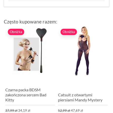
Często kupowane razem:
Obniżka
Obniżka
Czarna packa BDSM
zakończona sercem Bad
Catsuit z otwartymi
Kitty
piersiami Mandy Mystery
37,99 zł
34,19 zł
52,99 zł
47,69 zł