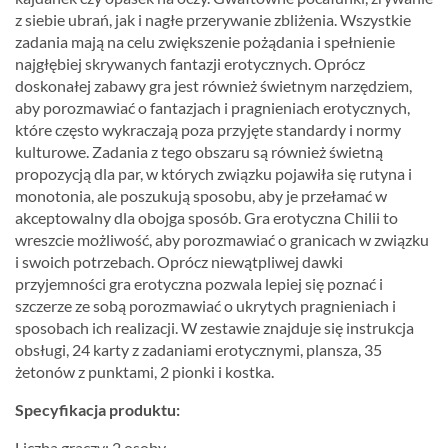
z siebie ubrań, jak i nagłe przerywanie zbliżenia. Wszystkie
zadania mają na celu zwiększenie pożądania i spełnienie
najgłębiej skrywanych fantazji erotycznych. Oprócz
doskonałej zabawy gra jest również świetnym narzędziem,
aby porozmawiać o fantazjach i pragnieniach erotycznych,
które często wykraczają poza przyjęte standardy i normy
kulturowe. Zadania z tego obszaru są również świetną
propozycją dla par, w których związku pojawiła się rutyna i
monotonia, ale poszukują sposobu, aby je przełamać w
akceptowalny dla obojga sposób. Gra erotyczna Chilii to
wreszcie możliwość, aby porozmawiać o granicach w związku
i swoich potrzebach. Oprócz niewątpliwej dawki
przyjemności gra erotyczna pozwala lepiej się poznać i
szczerze ze sobą porozmawiać o ukrytych pragnieniach i
sposobach ich realizacji. W zestawie znajduje się instrukcja
obsługi, 24 karty z zadaniami erotycznymi, plansza, 35
żetonów z punktami, 2 pionki i kostka.
Specyfikacja produktu:
Liczba graczy: 2 osoby