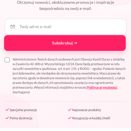
Otrzymuj nowości, ekskluzywne promocje i inspiracje
bezpośrednio na swój e-mail.
Twój adres e-mail
Subskrybuj
Administratorem Twoich danych osobowych jest Obsesja Kamil Duran z siedzibą
w Zawierciu 42-400 ul. Wyszyńskiego 13/24. Dane będą przetwarzane w celu
wysyłki newslettera (podstawa: art. 6 ust. 1 lit. a RODO – zgoda). Podanie danych
jest dobrowolne, ale niezbędne do otrzymywania newslettera. Masz prawo do
wycofania zgody w dowolnym momencie (np. poprzez link w wiadomości), a także
prawo dostępu do danych, ich sprostowania, usunięcia oraz ograniczenia
przetwarzania. Więcej informacji znajdziesz w naszej
Polityce prywatności
.
(wymagana)
Specjalne promocje
Najnowsze produkty
Pełna dyskrecja
Rezygnacja w każdej chwili