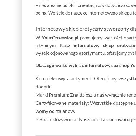
– niezależnie od płci, orientacji czy dotychczaso
being. Wejście do naszego internetowego sklepu to
Internetowy sklep erotyczny stworzony d
W
YourObsession.pl
promujemy wartości opar
intymnym. Nasz
internetowy sklep erotyczn
wyselekcjonowanego asortymentu, oferujemy dyskr
Dlaczego warto wybrać internetowy sex shop Y
Kompleksowy asortyment:
Oferujemy wszystko 
dodatki.
Marki Premium:
Znajdziesz u nas wyłącznie re
Certyfikowane materiały:
Wszystkie dostępne 
wolny od ftalanów.
Pełna inkluzywność:
Nasza oferta skierowana jes