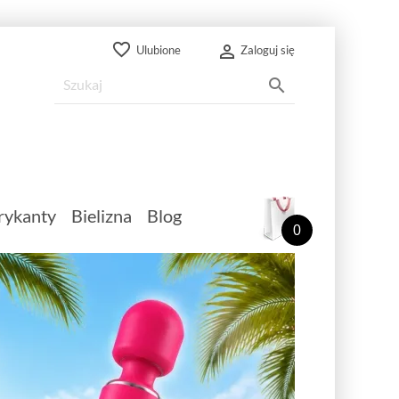
favorite_border

Ulubione
Zaloguj się

rykanty
Bielizna
Blog
0