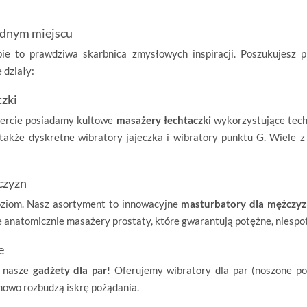
jednym miejscu
e to prawdziwa skarbnica zmysłowych inspiracji. Poszukujesz pr
 działy:
czki
ofercie posiadamy kultowe
masażery łechtaczki
wykorzystujące techno
a także dyskretne wibratory jajeczka i wibratory punktu G. Wiele
czyzn
ziom. Nasz asortyment to innowacyjne
masturbatory dla mężczy
 anatomicznie masażery prostaty, które gwarantują potężne, niespo
e
e nasze
gadżety dla par
! Oferujemy wibratory dla par (noszone po
nowo rozbudzą iskrę pożądania.