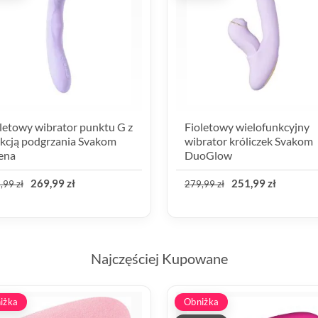
letowy wibrator punktu G z
Fioletowy wielofunkcyjny
kcją podgrzania Svakom
wibrator króliczek Svakom
ena
DuoGlow
269,99 zł
251,99 zł
,99 zł
279,99 zł
Najczęściej Kupowane
iżka
Obniżka