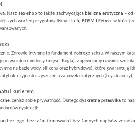
M
awa. Nasz
sex-shop
to także zachwycająca
bielizna erotyczna
– od 
iejszych wrażeń przygotowaliśmy strefę
BDSM i Fetysz
, w której z
awansowanych.
 seks
cznie. Zdrowie intymne to fundament dobrego seksu. W naszym kata
gu mięśni dna miednicy (mięśni Kegla). Zapewniamy również szero
tymne na bazie wody, silikonu oraz hybrydowe), które gwarantują ide
antybakteryjne do czyszczenia zabawek erotycznych (toy cleanery).
atu i kurierem
yczne
, cenisz sobie prywatność. Dlatego
dyskretna przesyłka
to nas
andardów dyskrecji:
on bez logo, bez taśm firmowych i bez żadnych napisów zdradzają