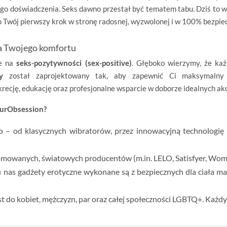
wego doświadczenia. Seks dawno przestał być tematem tabu. Dziś to w
 Twój pierwszy krok w stronę radosnej, wyzwolonej i w 100% bezpiec
la Twojego komfortu
te na
seks-pozytywności (sex-positive)
. Głęboko wierzymy, że każ
y
został zaprojektowany tak, aby zapewnić Ci maksymalny 
ecję, edukację oraz profesjonalne wsparcie w doborze idealnych ak
ourObsession?
– od klasycznych wibratorów, przez innowacyjną technologię 
nomowanych, światowych producentów (m.in.
LELO, Satisfyer, Wom
u nas
gadżety erotyczne
wykonane są z bezpiecznych dla ciała mat
t do kobiet, mężczyzn, par oraz całej społeczności LGBTQ+. Każdy z