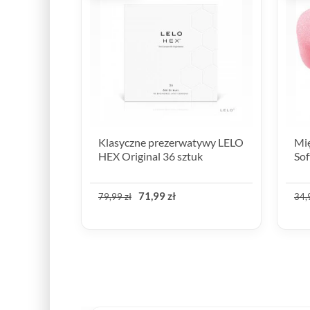
Klasyczne prezerwatywy LELO
Mię
HEX Original 36 sztuk
Sof
71,99 zł
79,99 zł
34,