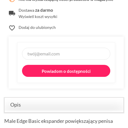
za darmo
Dostawa
Wyświetl koszt wysyłki
favorite_border
Dodaj do ulubionych
Powiadom o dostępności
Opis
Male Edge Basic ekspander powiększający penisa