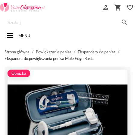


favorite_border

MENU
Strona główna
Powiększanie penisa
Ekspandery do penisa
Ekspander do powiększania penisa Male Edge Basic
Obniżka