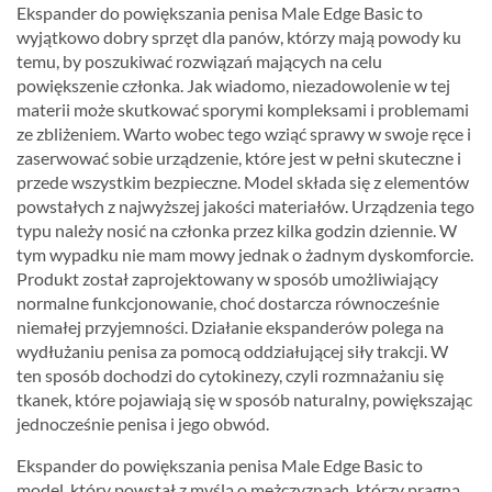
Ekspander do powiększania penisa Male Edge Basic to
wyjątkowo dobry sprzęt dla panów, którzy mają powody ku
temu, by poszukiwać rozwiązań mających na celu
powiększenie członka. Jak wiadomo, niezadowolenie w tej
materii może skutkować sporymi kompleksami i problemami
ze zbliżeniem. Warto wobec tego wziąć sprawy w swoje ręce i
zaserwować sobie urządzenie, które jest w pełni skuteczne i
przede wszystkim bezpieczne. Model składa się z elementów
powstałych z najwyższej jakości materiałów. Urządzenia tego
typu należy nosić na członka przez kilka godzin dziennie. W
tym wypadku nie mam mowy jednak o żadnym dyskomforcie.
Produkt został zaprojektowany w sposób umożliwiający
normalne funkcjonowanie, choć dostarcza równocześnie
niemałej przyjemności. Działanie ekspanderów polega na
wydłużaniu penisa za pomocą oddziałującej siły trakcji. W
ten sposób dochodzi do cytokinezy, czyli rozmnażaniu się
tkanek, które pojawiają się w sposób naturalny, powiększając
jednocześnie penisa i jego obwód.
Ekspander do powiększania penisa Male Edge Basic to
model, który powstał z myślą o mężczyznach, którzy pragną