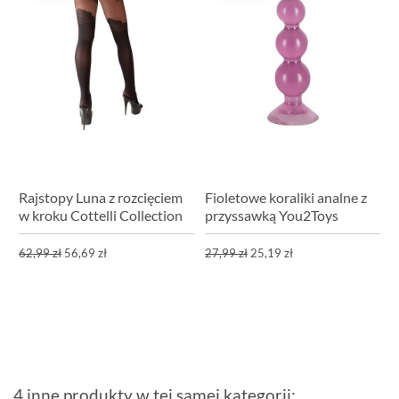
Rajstopy Luna z rozcięciem
Fioletowe koraliki analne z
w kroku Cottelli Collection
przyssawką You2Toys
62,99 zł
56,69 zł
27,99 zł
25,19 zł
4 inne produkty w tej samej kategorii: