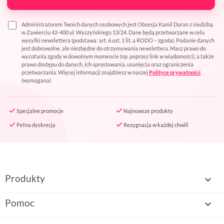
Administratorem Twoich danych osobowych jest Obsesja Kamil Duran z siedzibą
w Zawierciu 42-400 ul. Wyszyńskiego 13/24. Dane będą przetwarzane w celu
wysyłki newslettera (podstawa: art. 6 ust. 1 lit. a RODO – zgoda). Podanie danych
jest dobrowolne, ale niezbędne do otrzymywania newslettera. Masz prawo do
wycofania zgody w dowolnym momencie (np. poprzez link w wiadomości), a także
prawo dostępu do danych, ich sprostowania, usunięcia oraz ograniczenia
przetwarzania. Więcej informacji znajdziesz w naszej
Polityce prywatności
.
(wymagana)
Specjalne promocje
Najnowsze produkty
Pełna dyskrecja
Rezygnacja w każdej chwili
Produkty

Pomoc
