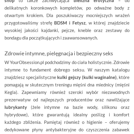
shop
to także zachwycająca
bielizna erotyczna
– od
delikatnych koronkowych kompletów, po odważne body z
otwartym krokiem. Dla poszukiwaczy mocniejszych wrażeń
przygotowaliśmy strefę
BDSM i Fetysz
, w której znajdziecie
wysokiej jakości kajdanki, pejcze, kneble oraz zestawy do
bondagu dla początkujących i zaawansowanych.
Zdrowie intymne, pielęgnacja i bezpieczny seks
W YourObsession.pl podchodzimy do ciała holistycznie. Zdrowie
intymne to fundament dobrego seksu. W naszym katalogu
znajdziesz specjalistyczne
kulki gejszy (kulki waginalne)
, które
pomagają w skutecznym treningu mięśni dna miednicy (mięśni
Kegla). Zapewniamy również szeroki wybór niezawodnych
prezerwatyw od najlepszych producentów oraz nawilżające
lubrykanty
(żele intymne na bazie wody, silikonu oraz
hybrydowe), które gwarantują idealny poślizg i komfort
każdego zbliżenia. Pamiętaj również o higienie – oferujemy
dedykowane płyny antybakteryjne do czyszczenia zabawek