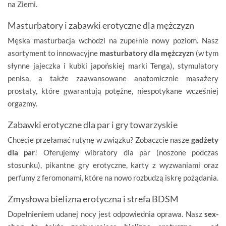
na Ziemi.
Masturbatory i zabawki erotyczne dla mężczyzn
Męska masturbacja wchodzi na zupełnie nowy poziom. Nasz
asortyment to innowacyjne
masturbatory dla mężczyzn
(w tym
słynne jajeczka i kubki japońskiej marki Tenga), stymulatory
penisa, a także zaawansowane anatomicznie masażery
prostaty, które gwarantują potężne, niespotykane wcześniej
orgazmy.
Zabawki erotyczne dla par i gry towarzyskie
Chcecie przełamać rutynę w związku? Zobaczcie nasze
gadżety
dla par
! Oferujemy wibratory dla par (noszone podczas
stosunku), pikantne gry erotyczne, karty z wyzwaniami oraz
perfumy z feromonami, które na nowo rozbudzą iskrę pożądania.
Zmysłowa bielizna erotyczna i strefa BDSM
Dopełnieniem udanej nocy jest odpowiednia oprawa. Nasz
sex-