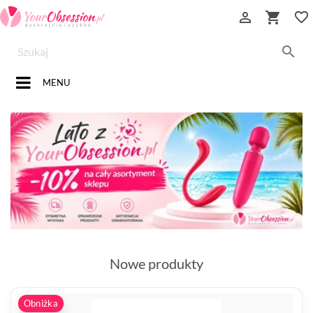


favorite_border

MENU
Nowe produkty
Obniżka