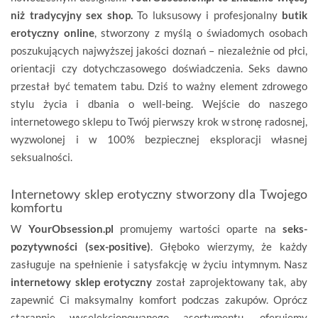
niż tradycyjny sex shop.
To luksusowy i profesjonalny
butik
erotyczny online
, stworzony z myślą o świadomych osobach
poszukujących najwyższej jakości doznań – niezależnie od płci,
orientacji czy dotychczasowego doświadczenia. Seks dawno
przestał być tematem tabu. Dziś to ważny element zdrowego
stylu życia i dbania o well-being. Wejście do naszego
internetowego sklepu to Twój pierwszy krok w stronę radosnej,
wyzwolonej i w 100% bezpiecznej eksploracji własnej
seksualności.
Internetowy sklep erotyczny stworzony dla Twojego
komfortu
W
YourObsession.pl
promujemy wartości oparte na
seks-
pozytywności (sex-positive)
. Głęboko wierzymy, że każdy
zasługuje na spełnienie i satysfakcję w życiu intymnym. Nasz
internetowy sklep erotyczny
został zaprojektowany tak, aby
zapewnić Ci maksymalny komfort podczas zakupów. Oprócz
starannie wyselekcjonowanego asortymentu, oferujemy