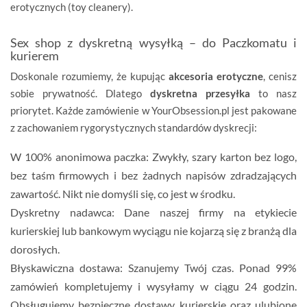
erotycznych (toy cleanery).
Sex shop z dyskretną wysyłką – do Paczkomatu i
kurierem
Doskonale rozumiemy, że kupując
akcesoria erotyczne
, cenisz
sobie prywatność. Dlatego
dyskretna przesyłka
to nasz
priorytet. Każde zamówienie w YourObsession.pl jest pakowane
z zachowaniem rygorystycznych standardów dyskrecji:
W 100% anonimowa paczka:
Zwykły, szary karton bez logo,
bez taśm firmowych i bez żadnych napisów zdradzających
zawartość. Nikt nie domyśli się, co jest w środku.
Dyskretny nadawca:
Dane naszej firmy na etykiecie
kurierskiej lub bankowym wyciągu nie kojarzą się z branżą dla
dorosłych.
Błyskawiczna dostawa:
Szanujemy Twój czas. Ponad 99%
zamówień kompletujemy i wysyłamy w ciągu
24 godzin
.
Obsługujemy bezpieczne dostawy kurierskie oraz ulubione