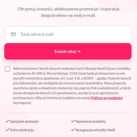
Otrzymuj nowości, ekskluzywne promocje i inspiracje
bezpośrednio na swój e-mail.
Twój adres e-mail
Subskrybuj
Administratorem Twoich danych osobowych jest Obsesja Kamil Duran z siedzibą
w Zawierciu 42-400 ul. Wyszyńskiego 13/24. Dane będą przetwarzane w celu
wysyłki newslettera (podstawa: art. 6 ust. 1 lit. a RODO – zgoda). Podanie danych
jest dobrowolne, ale niezbędne do otrzymywania newslettera. Masz prawo do
wycofania zgody w dowolnym momencie (np. poprzez link w wiadomości), a także
prawo dostępu do danych, ich sprostowania, usunięcia oraz ograniczenia
przetwarzania. Więcej informacji znajdziesz w naszej
Polityce prywatności
.
(wymagana)
Specjalne promocje
Najnowsze produkty
Pełna dyskrecja
Rezygnacja w każdej chwili