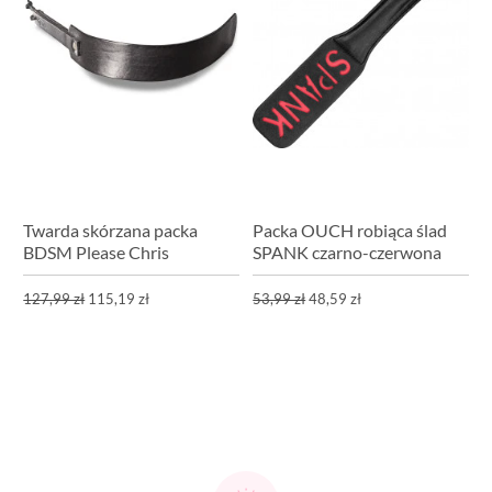
Twarda skórzana packa
Packa OUCH robiąca ślad
BDSM Please Chris
SPANK czarno-czerwona
127,99 zł
115,19 zł
53,99 zł
48,59 zł