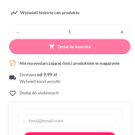

Wyświetl historię cen produktu

Dodaj do koszyka

Nie ma wystarczającej ilości produktów w magazynie
od 9,99 zł
Dostawa
Wyświetl koszt wysyłki
favorite_border
Dodaj do ulubionych