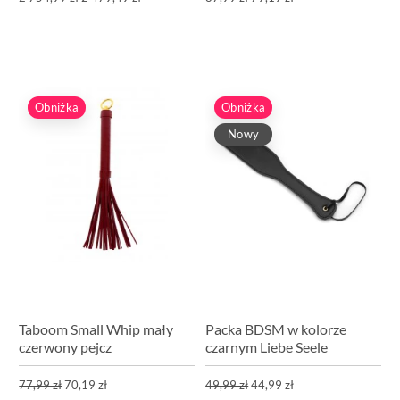
Obniżka
Obniżka
Nowy
Taboom Small Whip mały
Packa BDSM w kolorze
czerwony pejcz
czarnym Liebe Seele
77,99 zł
70,19 zł
49,99 zł
44,99 zł