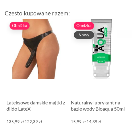
Często kupowane razem:
Obniżka
Obniżka
Nowy
Lateksowe damskie majtki z
Naturalny lubrykant na
dildo LateX
bazie wody Bioaqua 50ml
135,99 zł
122,39 zł
15,99 zł
14,39 zł