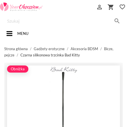


favorite_border

MENU
Strona główna
Gadżety erotyczne
Akcesoria BDSM
Bicze,
pejcze
Czarna silikonowa trzcinka Bad Kitty
Obniżka