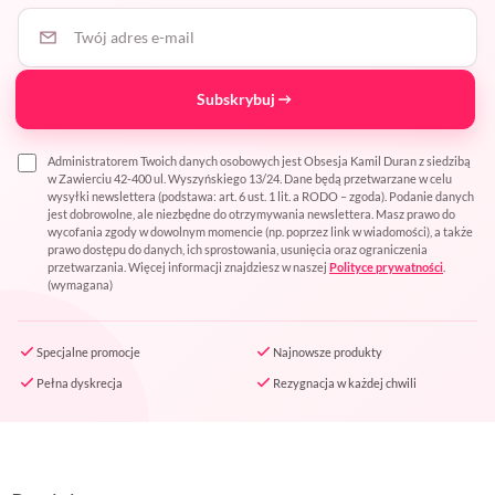
Twój adres e-mail
Subskrybuj
Administratorem Twoich danych osobowych jest Obsesja Kamil Duran z siedzibą
w Zawierciu 42-400 ul. Wyszyńskiego 13/24. Dane będą przetwarzane w celu
wysyłki newslettera (podstawa: art. 6 ust. 1 lit. a RODO – zgoda). Podanie danych
jest dobrowolne, ale niezbędne do otrzymywania newslettera. Masz prawo do
wycofania zgody w dowolnym momencie (np. poprzez link w wiadomości), a także
prawo dostępu do danych, ich sprostowania, usunięcia oraz ograniczenia
przetwarzania. Więcej informacji znajdziesz w naszej
Polityce prywatności
.
(wymagana)
Specjalne promocje
Najnowsze produkty
Pełna dyskrecja
Rezygnacja w każdej chwili