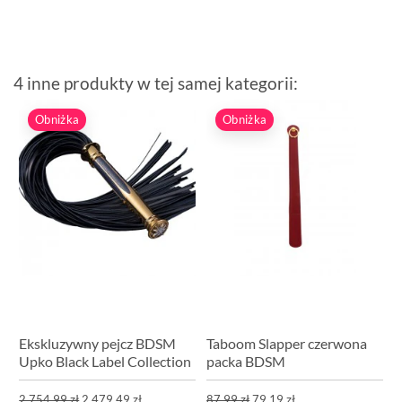
4 inne produkty w tej samej kategorii:
Obniżka
Obniżka
Ekskluzywny pejcz BDSM
Taboom Slapper czerwona
Upko Black Label Collection
packa BDSM
2 754,99 zł
2 479,49 zł
87,99 zł
79,19 zł