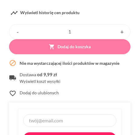

Wyświetl historię cen produktu

Dodaj do koszyka

Nie ma wystarczającej ilości produktów w magazynie
od 9,99 zł
Dostawa
Wyświetl koszt wysyłki
favorite_border
Dodaj do ulubionych