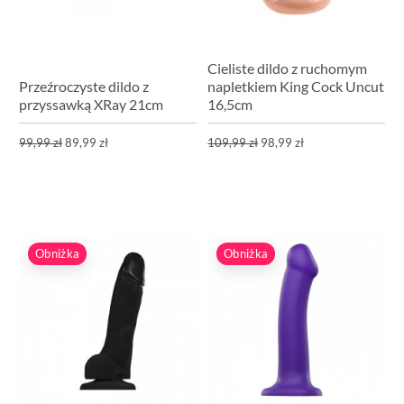
Cieliste dildo z ruchomym
Przeźroczyste dildo z
napletkiem King Cock Uncut
przyssawką XRay 21cm
16,5cm
99,99 zł
89,99 zł
109,99 zł
98,99 zł
Obniżka
Obniżka