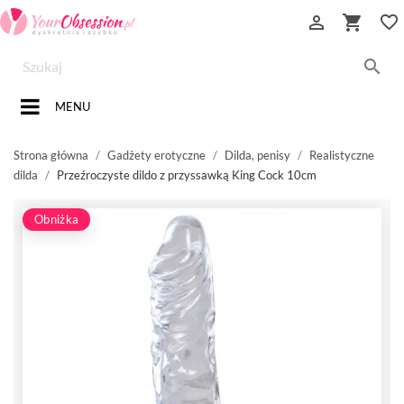


favorite_border

MENU
Strona główna
Gadżety erotyczne
Dilda, penisy
Realistyczne
dilda
Przeźroczyste dildo z przyssawką King Cock 10cm
Obniżka