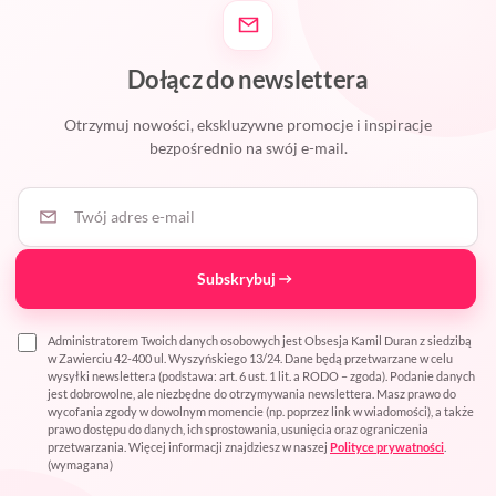
Dołącz do newslettera
Otrzymuj nowości, ekskluzywne promocje i inspiracje
bezpośrednio na swój e-mail.
Twój adres e-mail
Subskrybuj
Administratorem Twoich danych osobowych jest Obsesja Kamil Duran z siedzibą
w Zawierciu 42-400 ul. Wyszyńskiego 13/24. Dane będą przetwarzane w celu
wysyłki newslettera (podstawa: art. 6 ust. 1 lit. a RODO – zgoda). Podanie danych
jest dobrowolne, ale niezbędne do otrzymywania newslettera. Masz prawo do
wycofania zgody w dowolnym momencie (np. poprzez link w wiadomości), a także
prawo dostępu do danych, ich sprostowania, usunięcia oraz ograniczenia
przetwarzania. Więcej informacji znajdziesz w naszej
Polityce prywatności
.
(wymagana)