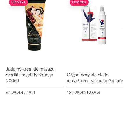
Obniżka
Obniżka
Jadalny krem do masażu
słodkie migdały Shunga
Organiczny olejek do
200ml
masażu erotycznego Goliate
54,99 zł
49,49 zł
132,99 zł
119,69 zł