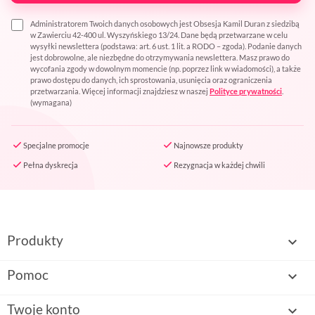
Administratorem Twoich danych osobowych jest Obsesja Kamil Duran z siedzibą
w Zawierciu 42-400 ul. Wyszyńskiego 13/24. Dane będą przetwarzane w celu
wysyłki newslettera (podstawa: art. 6 ust. 1 lit. a RODO – zgoda). Podanie danych
jest dobrowolne, ale niezbędne do otrzymywania newslettera. Masz prawo do
wycofania zgody w dowolnym momencie (np. poprzez link w wiadomości), a także
prawo dostępu do danych, ich sprostowania, usunięcia oraz ograniczenia
przetwarzania. Więcej informacji znajdziesz w naszej
Polityce prywatności
.
(wymagana)
Specjalne promocje
Najnowsze produkty
Pełna dyskrecja
Rezygnacja w każdej chwili
Produkty

Pomoc

Twoje konto
