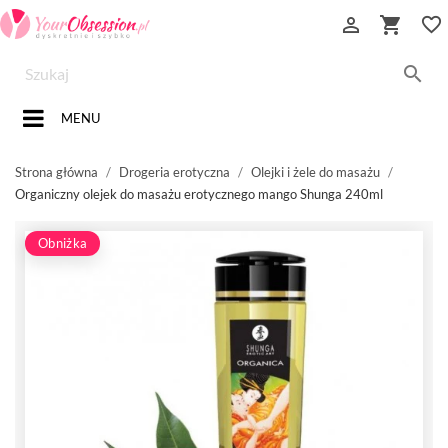


favorite_border

MENU
Strona główna
Drogeria erotyczna
Olejki i żele do masażu
Organiczny olejek do masażu erotycznego mango Shunga 240ml
Obniżka