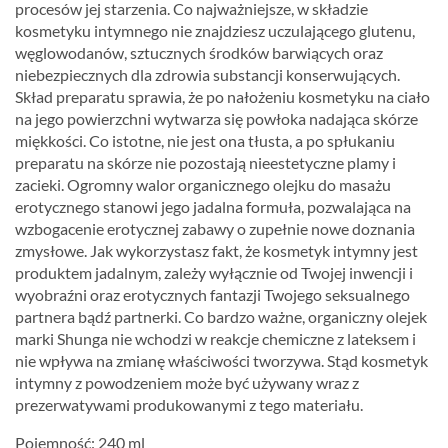
procesów jej starzenia. Co najważniejsze, w składzie
kosmetyku intymnego nie znajdziesz uczulającego glutenu,
węglowodanów, sztucznych środków barwiących oraz
niebezpiecznych dla zdrowia substancji konserwujących.
Skład preparatu sprawia, że po nałożeniu kosmetyku na ciało
na jego powierzchni wytwarza się powłoka nadająca skórze
miękkości. Co istotne, nie jest ona tłusta, a po spłukaniu
preparatu na skórze nie pozostają nieestetyczne plamy i
zacieki. Ogromny walor organicznego olejku do masażu
erotycznego stanowi jego jadalna formuła, pozwalająca na
wzbogacenie erotycznej zabawy o zupełnie nowe doznania
zmysłowe. Jak wykorzystasz fakt, że kosmetyk intymny jest
produktem jadalnym, zależy wyłącznie od Twojej inwencji i
wyobraźni oraz erotycznych fantazji Twojego seksualnego
partnera bądź partnerki. Co bardzo ważne, organiczny olejek
marki Shunga nie wchodzi w reakcje chemiczne z lateksem i
nie wpływa na zmianę właściwości tworzywa. Stąd kosmetyk
intymny z powodzeniem może być używany wraz z
prezerwatywami produkowanymi z tego materiału.
Pojemność: 240 ml