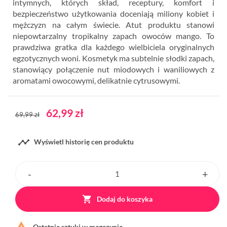
intymnych, których skład, receptury, komfort i
bezpieczeństwo użytkowania doceniają miliony kobiet i
mężczyzn na całym świecie. Atut produktu stanowi
niepowtarzalny tropikalny zapach owoców mango. To
prawdziwa gratka dla każdego wielbiciela oryginalnych
egzotycznych woni. Kosmetyk ma subtelnie słodki zapach,
stanowiący połączenie nut miodowych i waniliowych z
aromatami owocowymi, delikatnie cytrusowymi.
62,99 zł
69,99 zł

Wyświetl historię cen produktu

Dodaj do koszyka

Ostatnie sztuki w magazynie