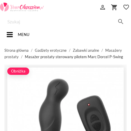


favorite_border

MENU
Strona główna
Gadżety erotyczne
Zabawki analne
Masażery
prostaty
Masażer prostaty sterowany pilotem Marc Dorcel P-Swing
Obniżka