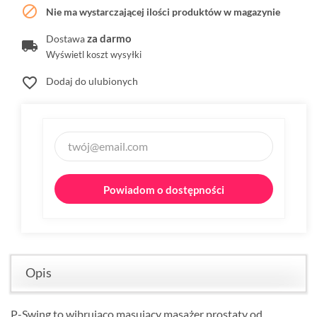

Nie ma wystarczającej ilości produktów w magazynie
za darmo
Dostawa
Wyświetl koszt wysyłki
favorite_border
Dodaj do ulubionych
Powiadom o dostępności
Opis
P-Swing to wibrująco masujący masażer prostaty od