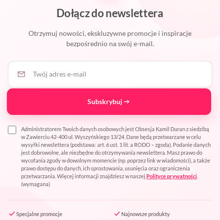
Dołącz do newslettera
Otrzymuj nowości, ekskluzywne promocje i inspiracje
bezpośrednio na swój e-mail.
Twój adres e-mail
Subskrybuj
Administratorem Twoich danych osobowych jest Obsesja Kamil Duran z siedzibą
w Zawierciu 42-400 ul. Wyszyńskiego 13/24. Dane będą przetwarzane w celu
wysyłki newslettera (podstawa: art. 6 ust. 1 lit. a RODO – zgoda). Podanie danych
jest dobrowolne, ale niezbędne do otrzymywania newslettera. Masz prawo do
wycofania zgody w dowolnym momencie (np. poprzez link w wiadomości), a także
prawo dostępu do danych, ich sprostowania, usunięcia oraz ograniczenia
przetwarzania. Więcej informacji znajdziesz w naszej
Polityce prywatności
.
(wymagana)
Specjalne promocje
Najnowsze produkty