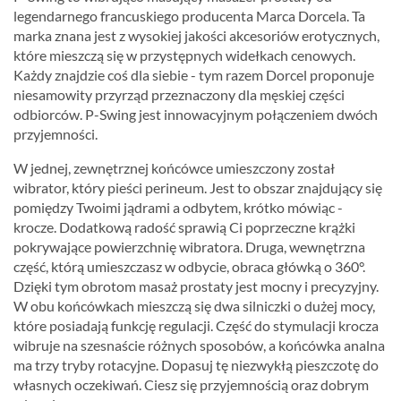
legendarnego francuskiego producenta Marca Dorcela. Ta
marka znana jest z wysokiej jakości akcesoriów erotycznych,
które mieszczą się w przystępnych widełkach cenowych.
Każdy znajdzie coś dla siebie - tym razem Dorcel proponuje
niesamowity przyrząd przeznaczony dla męskiej części
odbiorców. P-Swing jest innowacyjnym połączeniem dwóch
przyjemności.
W jednej, zewnętrznej końcówce umieszczony został
wibrator, który pieści perineum. Jest to obszar znajdujący się
pomiędzy Twoimi jądrami a odbytem, krótko mówiąc -
krocze. Dodatkową radość sprawią Ci poprzeczne krążki
pokrywające powierzchnię wibratora. Druga, wewnętrzna
część, którą umieszczasz w odbycie, obraca główką o 360°.
Dzięki tym obrotom masaż prostaty jest mocny i precyzyjny.
W obu końcówkach mieszczą się dwa silniczki o dużej mocy,
które posiadają funkcję regulacji. Część do stymulacji krocza
wibruje na szesnaście różnych sposobów, a końcówka analna
ma trzy tryby rotacyjne. Dopasuj tę niezwykłą pieszczotę do
własnych oczekiwań. Ciesz się przyjemnością oraz dobrym