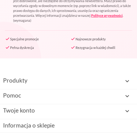
jest dobrowolne, ale niezbędne do otrzymywania newslettera. Masz prawo do
wycofania zgody w dowolnym momencie (np. poprzez link w wiadomości), a także
prawo dostępu do danych, ich sprostowania, usunięcia oraz ograniczenia
przetwarzania. Więcej informacji znajdziesz w naszej
Polityce prywatności
.
(wymagana)
Specjalne promocje
Najnowsze produkty
Pełna dyskrecja
Rezygnacja w każdej chwili
Produkty

Pomoc

Twoje konto

Informacja o sklepie