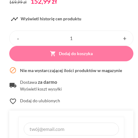
152,99 zł
169,99 zł

Wyświetl historię cen produktu

Dodaj do koszyka

Nie ma wystarczającej ilości produktów w magazynie
za darmo
Dostawa
Wyświetl koszt wysyłki
favorite_border
Dodaj do ulubionych