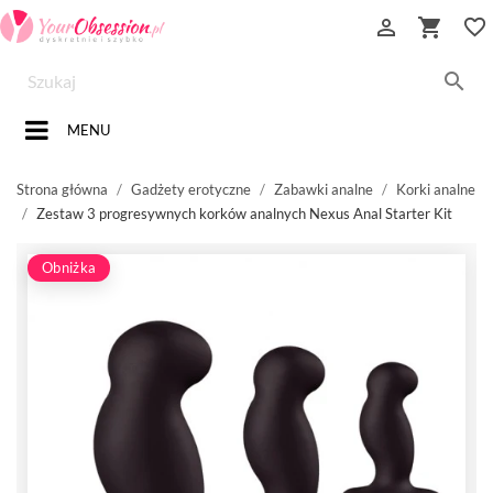


favorite_border

MENU
Strona główna
Gadżety erotyczne
Zabawki analne
Korki analne
Zestaw 3 progresywnych korków analnych Nexus Anal Starter Kit
Obniżka