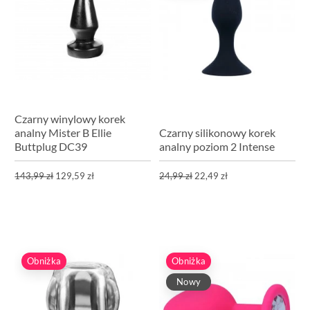
Czarny winylowy korek
analny Mister B Ellie
Czarny silikonowy korek
Buttplug DC39
analny poziom 2 Intense
143,99 zł
129,59 zł
24,99 zł
22,49 zł
Obniżka
Obniżka
Nowy