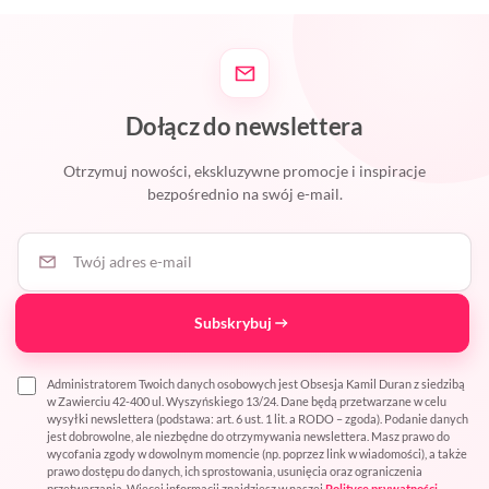
Dołącz do newslettera
Otrzymuj nowości, ekskluzywne promocje i inspiracje
bezpośrednio na swój e-mail.
Twój adres e-mail
Subskrybuj
Administratorem Twoich danych osobowych jest Obsesja Kamil Duran z siedzibą
w Zawierciu 42-400 ul. Wyszyńskiego 13/24. Dane będą przetwarzane w celu
wysyłki newslettera (podstawa: art. 6 ust. 1 lit. a RODO – zgoda). Podanie danych
jest dobrowolne, ale niezbędne do otrzymywania newslettera. Masz prawo do
wycofania zgody w dowolnym momencie (np. poprzez link w wiadomości), a także
prawo dostępu do danych, ich sprostowania, usunięcia oraz ograniczenia
przetwarzania. Więcej informacji znajdziesz w naszej
Polityce prywatności
.