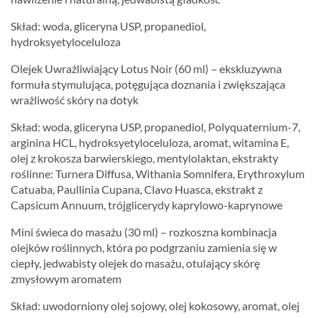
Skład: woda, gliceryna USP, propanediol,
hydroksyetyloceluloza
Olejek Uwrażliwiający Lotus Noir (60 ml) – ekskluzywna
formuła stymulująca, potęgująca doznania i zwiększająca
wrażliwość skóry na dotyk
Skład: woda, gliceryna USP, propanediol, Polyquaternium-7,
arginina HCL, hydroksyetyloceluloza, aromat, witamina E,
olej z krokosza barwierskiego, mentylolaktan, ekstrakty
roślinne: Turnera Diffusa, Withania Somnifera, Erythroxylum
Catuaba, Paullinia Cupana, Clavo Huasca, ekstrakt z
Capsicum Annuum, trójglicerydy kaprylowo-kaprynowe
Mini świeca do masażu (30 ml) – rozkoszna kombinacja
olejków roślinnych, która po podgrzaniu zamienia się w
ciepły, jedwabisty olejek do masażu, otulający skórę
zmysłowym aromatem
Skład: uwodorniony olej sojowy, olej kokosowy, aromat, olej