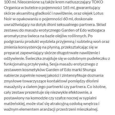
100 ml. Nieocenione są także krem natłuszczający TOKO
Organica w butelce o pojemności 165 ml, gwarantujący
skórze aksamitną gładkość i nawilżenie, oraz olejek Lotus
Noir w opakowaniu o pojemności 60 ml, doskonale
uwrażliwiający na dotyk dłoni seksualnego partnera. Skład
zestawu do masażu erotycznego Garden of Edo wzbogaca
aromatyczna świeca na bazie olejów roślinnych. Po
podgrzaniu produkt wydziela przyjemną i subtelną woń oraz
zmienia konsystencję na płynną, przekształcając się w
preparat zapewniający skórze długotrwałe nawilżenie i
odżywienie. Świeczka znajduje się w ozdobnym pudełeczku z
funkcjonalną przykrywką. Sesja masażu erotycznego z
zestawem kosmetyków Garden of Edo marki Shunga
nabierze zupełnie nowej jakości i zintensyfikuje doznania
zmysłowe towarzyszące kontaktowi pomiędzy dłońmi
masażysty a ciałem jego partnerki czy partnera. Co istotne,
cały zestaw prezentuje się niezwykle efektownie, a
postawiony na komodzie czy szafce nocnej w sypialni
małżeńskiej, może stać się atrakcyjną ozdobą wnętrza i
ważnym elementem aranżacji przestrzeni mieszkalnej.