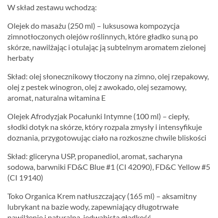
W skład zestawu wchodzą:
Olejek do masażu (250 ml) – luksusowa kompozycja
zimnotłoczonych olejów roślinnych, które gładko suną po
skórze, nawilżając i otulając ją subtelnym aromatem zielonej
herbaty
Skład: olej słonecznikowy tłoczony na zimno, olej rzepakowy,
olej z pestek winogron, olej z awokado, olej sezamowy,
aromat, naturalna witamina E
Olejek Afrodyzjak Pocałunki Intymne (100 ml) – ciepły,
słodki dotyk na skórze, który rozpala zmysły i intensyfikuje
doznania, przygotowując ciało na rozkoszne chwile bliskości
Skład: gliceryna USP, propanediol, aromat, sacharyna
sodowa, barwniki FD&C Blue #1 (CI 42090), FD&C Yellow #5
(CI 19140)
Toko Organica Krem natłuszczający (165 ml) – aksamitny
lubrykant na bazie wody, zapewniający długotrwałe
nawilżenie i naturalną, jedwabistą gładkość