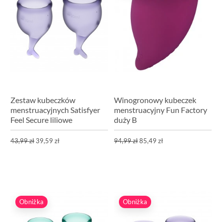
Zestaw kubeczków
Winogronowy kubeczek
menstruacyjnych Satisfyer
menstruacyjny Fun Factory
Feel Secure liliowe
duży B
43,99 zł
39,59 zł
94,99 zł
85,49 zł
Obniżka
Obniżka