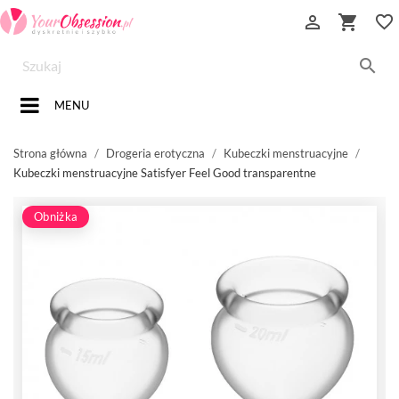


favorite_border

MENU
Strona główna
Drogeria erotyczna
Kubeczki menstruacyjne
Kubeczki menstruacyjne Satisfyer Feel Good transparentne
Obniżka