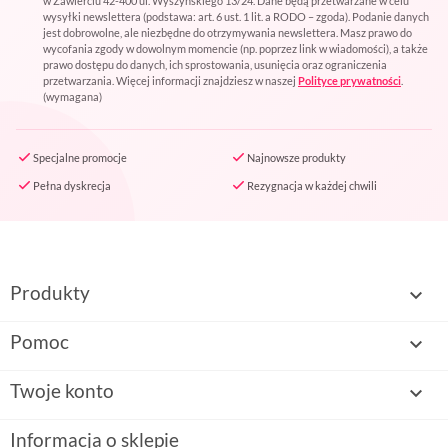
w Zawierciu 42-400 ul. Wyszyńskiego 13/24. Dane będą przetwarzane w celu
wysyłki newslettera (podstawa: art. 6 ust. 1 lit. a RODO – zgoda). Podanie danych
jest dobrowolne, ale niezbędne do otrzymywania newslettera. Masz prawo do
wycofania zgody w dowolnym momencie (np. poprzez link w wiadomości), a także
prawo dostępu do danych, ich sprostowania, usunięcia oraz ograniczenia
przetwarzania. Więcej informacji znajdziesz w naszej
Polityce prywatności
.
(wymagana)
Specjalne promocje
Najnowsze produkty
Pełna dyskrecja
Rezygnacja w każdej chwili
Produkty

Pomoc

Twoje konto

Informacja o sklepie