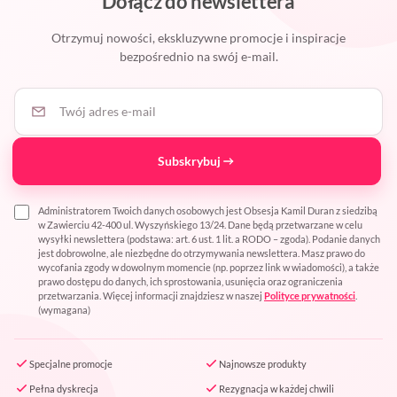
Dołącz do newslettera
Otrzymuj nowości, ekskluzywne promocje i inspiracje
bezpośrednio na swój e-mail.
Twój adres e-mail
Subskrybuj
Administratorem Twoich danych osobowych jest Obsesja Kamil Duran z siedzibą
w Zawierciu 42-400 ul. Wyszyńskiego 13/24. Dane będą przetwarzane w celu
wysyłki newslettera (podstawa: art. 6 ust. 1 lit. a RODO – zgoda). Podanie danych
jest dobrowolne, ale niezbędne do otrzymywania newslettera. Masz prawo do
wycofania zgody w dowolnym momencie (np. poprzez link w wiadomości), a także
prawo dostępu do danych, ich sprostowania, usunięcia oraz ograniczenia
przetwarzania. Więcej informacji znajdziesz w naszej
Polityce prywatności
.
(wymagana)
Specjalne promocje
Najnowsze produkty
Pełna dyskrecja
Rezygnacja w każdej chwili