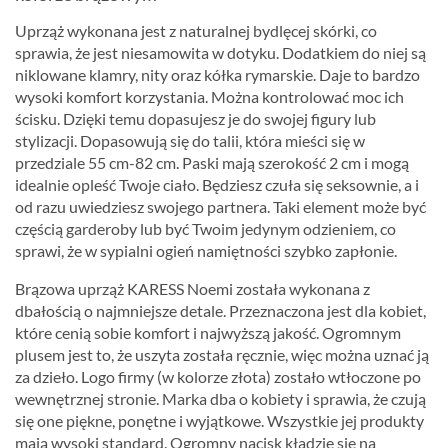
Uprząż wykonana jest z naturalnej bydlęcej skórki, co
sprawia, że jest niesamowita w dotyku. Dodatkiem do niej są
niklowane klamry, nity oraz kółka rymarskie. Daje to bardzo
wysoki komfort korzystania. Można kontrolować moc ich
ścisku. Dzięki temu dopasujesz je do swojej figury lub
stylizacji. Dopasowują się do talii, która mieści się w
przedziale 55 cm-82 cm. Paski mają szerokość 2 cm i mogą
idealnie opleść Twoje ciało. Będziesz czuła się seksownie, a i
od razu uwiedziesz swojego partnera. Taki element może być
częścią garderoby lub być Twoim jedynym odzieniem, co
sprawi, że w sypialni ogień namiętności szybko zapłonie.
Brązowa uprząż KARESS Noemi została wykonana z
dbałością o najmniejsze detale. Przeznaczona jest dla kobiet,
które cenią sobie komfort i najwyższą jakość. Ogromnym
plusem jest to, że uszyta została ręcznie, więc można uznać ją
za dzieło. Logo firmy (w kolorze złota) zostało wtłoczone po
wewnętrznej stronie. Marka dba o kobiety i sprawia, że czują
się one piękne, ponętne i wyjątkowe. Wszystkie jej produkty
mają wysoki standard. Ogromny nacisk kładzie się na