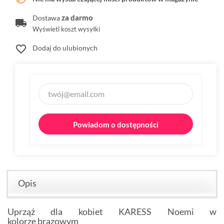
za darmo
Dostawa
Wyświetl koszt wysyłki
favorite_border
Dodaj do ulubionych
Powiadom o dostępności
Opis
Uprząż dla kobiet KARESS Noemi w
kolorze brązowym