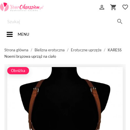


favorite_border

MENU
Strona główna
Bielizna erotyczna
Erotyczne uprzęże
KARESS
Noemi brązowa uprząż na ciało
Obniżka