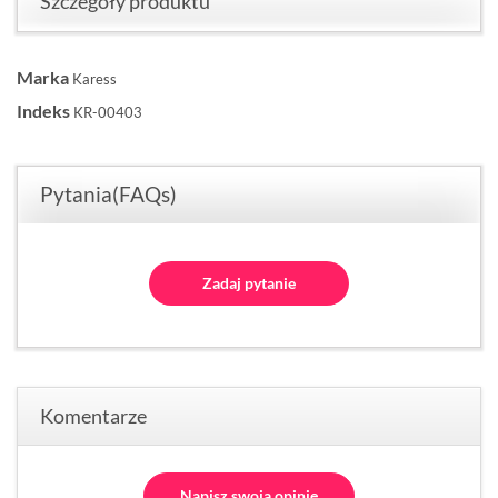
Szczegóły produktu
Marka
Karess
Indeks
KR-00403
Pytania(FAQs)
Zadaj pytanie
Komentarze
Napisz swoją opinię