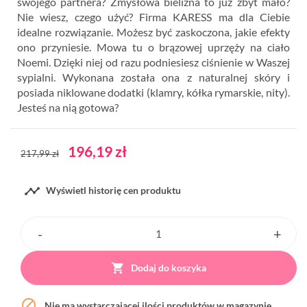
swojego partnera? Zmysłowa bielizna to już zbyt mało?
Nie wiesz, czego użyć? Firma KARESS ma dla Ciebie
idealne rozwiązanie. Możesz być zaskoczona, jakie efekty
ono przyniesie. Mowa tu o brązowej uprzęży na ciało
Noemi. Dzięki niej od razu podniesiesz ciśnienie w Waszej
sypialni. Wykonana została ona z naturalnej skóry i
posiada niklowane dodatki (klamry, kółka rymarskie, nity).
Jesteś na nią gotowa?
196,19 zł
217,99 zł

Wyświetl historię cen produktu

Dodaj do koszyka

Nie ma wystarczającej ilości produktów w magazynie